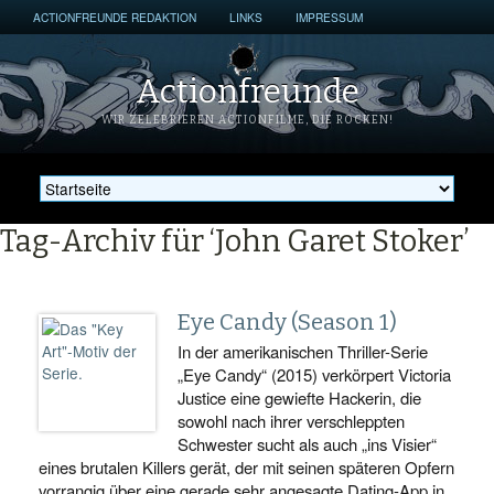
ACTIONFREUNDE REDAKTION
LINKS
IMPRESSUM
Actionfreunde
WIR ZELEBRIEREN ACTIONFILME, DIE ROCKEN!
Tag-Archiv für ‘John Garet Stoker’
Eye Candy (Season 1)
In der amerikanischen Thriller-Serie
„Eye Candy“ (2015) verkörpert Victoria
Justice eine gewiefte Hackerin, die
sowohl nach ihrer verschleppten
Schwester sucht als auch „ins Visier“
eines brutalen Killers gerät, der mit seinen späteren Opfern
vorrangig über eine gerade sehr angesagte Dating-App in