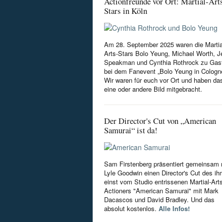
Actionfreunde vor Ort: Martial-Art
Stars in Köln
Am 28. September 2025 waren die Martia
Arts-Stars Bolo Yeung, Michael Worth, Je
Speakman und Cynthia Rothrock zu Gas
bei dem Fanevent „Bolo Yeung in Cologn
Wir waren für euch vor Ort und haben da
eine oder andere Bild mitgebracht.
Der Director's Cut von „American
Samurai“ ist da!
Sam Firstenberg präsentiert gemeinsam 
Lyle Goodwin einen Director's Cut des i
einst vom Studio entrissenen Martial-Art
Actioners "American Samurai" mit Mark
Dacascos und David Bradley. Und das
absolut kostenlos.
Alle Infos!