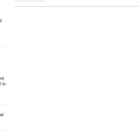
d
mit
l in
ei