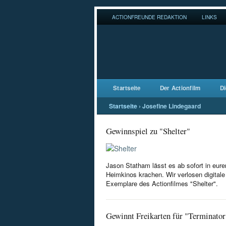
ACTIONFREUNDE REDAKTION
LINKS
Startseite
Der Actionfilm
Di
Startseite
›
Josefine Lindegaard
Gewinnspiel zu "Shelter"
Jason Statham lässt es ab sofort in eure
Heimkinos krachen. Wir verlosen digitale
Exemplare des Actionfilmes "Shelter".
Gewinnt Freikarten für "Terminator