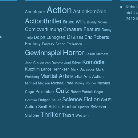
Action
Keine 
Actionkomödie
Abenteuer
nicht 
24128
Actionthriller
Bruce Willis
Buddy Movie
Comicverfilmung
Creature Feature
Danny
Drama
e-
Eric Roberts
Dolph Lundgren
Trejo
Fantasy
Fantasy-Action
Freikarten
Horror
Gewinnspiel
Jason Statham
Komödie
Jean Claude van Damme
Joel Silver
Kurzfilm
Lance Henriksen
Mark Dacascos
Mark
Martial Arts
Martial Arts Action
Wahlberg
Michael Paré
Nicolas
Michael Madsen
Mickey Rourke
Quiz
Preisrätsel
Cage
Robert Patrick
Roger
Science Fiction
Sci Fi
Rutger Hauer
Corman
Slasher
Action
Scott Adkins
Sylvester
Splatter
Thriller
Trash
Stallone
Western