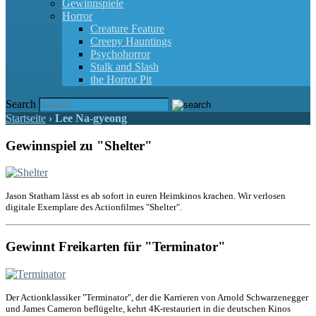
Gewinnspiele
Horror
Creature Feature
Creepy Hauntings
Psychohorror
Stalk and Slash
the Horror Pit
Search
Startseite
›
Lee Na-gyeong
Gewinnspiel zu "Shelter"
Jason Statham lässt es ab sofort in euren Heimkinos krachen. Wir verlosen
digitale Exemplare des Actionfilmes "Shelter".
Gewinnt Freikarten für "Terminator"
Der Actionklassiker "Terminator", der die Karrieren von Arnold Schwarzenegger
und James Cameron beflügelte, kehrt 4K-restauriert in die deutschen Kinos