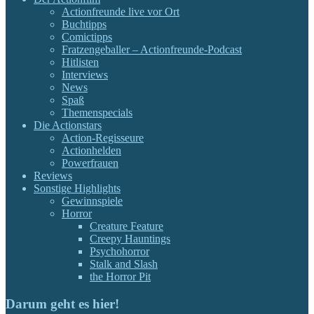
Actionfreunde live vor Ort
Buchtipps
Comictipps
Fratzengeballer – Actionfreunde-Podcast
Hitlisten
Interviews
News
Spaß
Themenspecials
Die Actionstars
Action-Regisseure
Actionhelden
Powerfrauen
Reviews
Sonstige Highlights
Gewinnspiele
Horror
Creature Feature
Creepy Hauntings
Psychohorror
Stalk and Slash
the Horror Pit
Darum geht es hier!