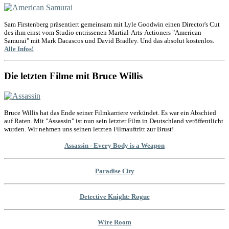
Sam Firstenberg präsentiert gemeinsam mit Lyle Goodwin einen Director's Cut
des ihm einst vom Studio entrissenen Martial-Arts-Actioners "American
Samurai" mit Mark Dacascos und David Bradley. Und das absolut kostenlos.
Alle Infos!
Die letzten Filme mit Bruce Willis
Bruce Willis hat das Ende seiner Filmkarriere verkündet. Es war ein Abschied
auf Raten. Mit "Assassin" ist nun sein letzter Film in Deutschland veröffentlicht
wurden. Wir nehmen uns seinen letzten Filmauftritt zur Brust!
Assassin - Every Body is a Weapon
Paradise City
Detective Knight: Rogue
Wire Room