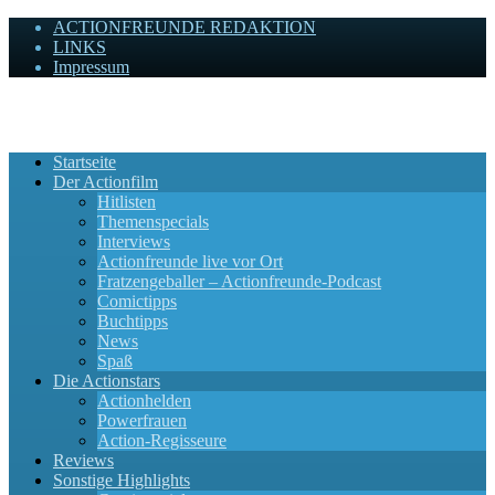
ACTIONFREUNDE REDAKTION
LINKS
Impressum
Actionfreunde
Wir zelebrieren Actionfilme, die rocken!
Startseite
Der Actionfilm
Hitlisten
Themenspecials
Interviews
Actionfreunde live vor Ort
Fratzengeballer – Actionfreunde-Podcast
Comictipps
Buchtipps
News
Spaß
Die Actionstars
Actionhelden
Powerfrauen
Action-Regisseure
Reviews
Sonstige Highlights