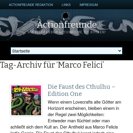
ACTIONFREUNDE REDAKTION
LINKS
IMPRESSUM
Actionfreunde
WIR ZELEBRIEREN ACTIONFILME, DIE ROCKEN!
Tag-Archiv für ‘Marco Felici’
Die Faust des Cthulhu –
Edition One
Wenn einem Lovecrafts alte Götter am
Horizont erscheinen, bleiben einem in
der Regel zwei Möglichkeiten:
Entweder man flüchtet oder man
schließt sich dem Kult an. Der Antiheld aus Marco Felicis
Indie-Comic „Die Faust des Cthulhu“ kennt jedoch eine