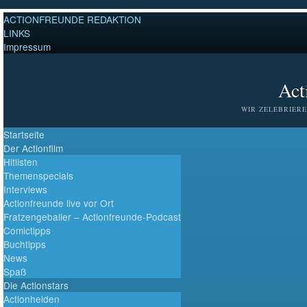
ACTIONFREUNDE REDAKTION
LINKS
Impressum
Act
WIR ZELEBRIERE
Startseite
Der Actionfilm
Hitlisten
Themenspecials
Interviews
Actionfreunde live vor Ort
Fratzengeballer – Actionfreunde-Podcast
Comictipps
Buchtipps
News
Spaß
Die Actionstars
Actionhelden