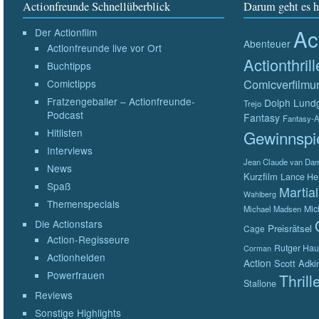
Actionfreunde Schnellüberblick
Darum geht es h
Ac
Der Actionfilm
Abenteuer
Actionfreunde live vor Ort
Actionthrill
Buchtipps
Comicverfilmu
Comictipps
Fratzengeballer – Actionfreunde-
Dolph Lund
Trejo
Podcast
Fantasy
Fantasy-A
Hitlisten
Gewinnspi
Interviews
Jean Claude van D
News
Kurzfilm
Lance He
Spaß
Martial
Wahlberg
Themenspecials
Mic
Michael Madsen
Die Actionstars
Preisrätsel
Cage
Action-Regisseure
Rutger Hau
Corman
Actionhelden
Action
Scott Adki
Powerfrauen
Thrill
Stallone
Reviews
Sonstige Highlights