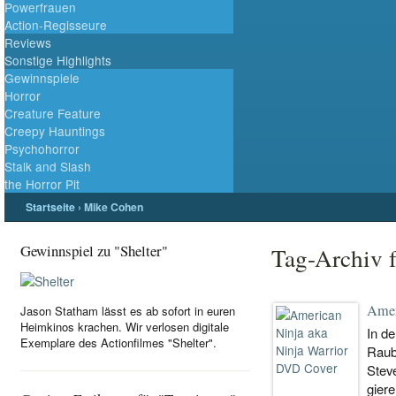
Powerfrauen
Action-Regisseure
Reviews
Sonstige Highlights
Gewinnspiele
Horror
Creature Feature
Creepy Hauntings
Psychohorror
Stalk and Slash
the Horror Pit
Startseite
›
Mike Cohen
Gewinnspiel zu "Shelter"
Tag-Archiv 
Amer
Jason Statham lässt es ab sofort in euren
Heimkinos krachen. Wir verlosen digitale
In de
Exemplare des Actionfilmes "Shelter".
Raub
Steve
gier