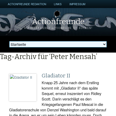
ACTIONFREUNDE REDAKTION
LINKS
IMPRESSUM
Actionfreunde
WIR ZELEBRIEREN ACTIONFILME, DIE ROCKEN!
Tag-Archiv für ‘Peter Mensah’
Gladiator II
Knapp 25 Jahre nach dem Erstling
kommt mit „Gladiator II“ das späte
Sequel, erneut inszeniert von Ridley
Scott. Darin verschlägt es den
Kriegsgefangenen Paul Mescal in die
Gladiatorenschule von Denzel Washington und bald darauf
in die Arena, wo er um sein Leben kämpfen muss. Doch