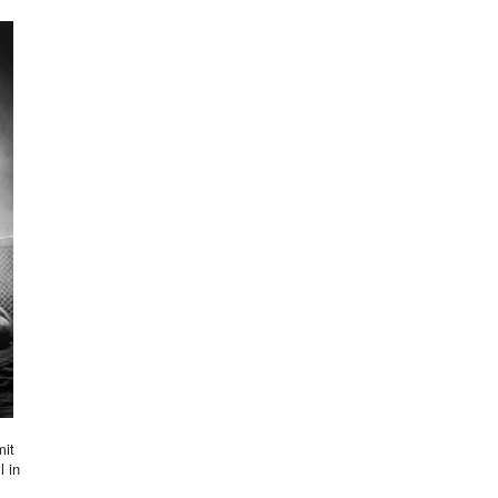
mit
l in