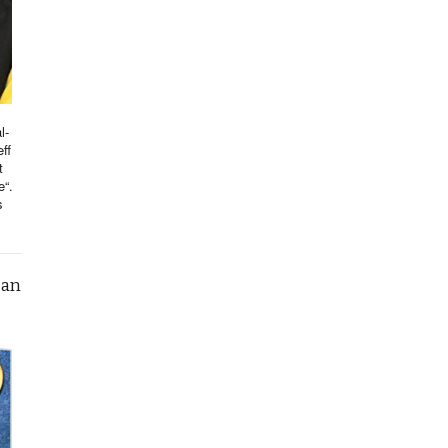
l-
ff
t
e“.
s
can