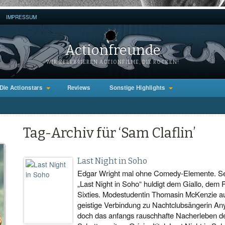
IMPRESSUM
Actionfreunde
WIR ZELEBRIEREN ACTIONFILME, DIE ROCKEN!
Die Actionstars
Reviews
Sonstige Highlights
Tag-Archiv für ‘Sam Claflin’
Last Night in Soho
Edgar Wright mal ohne Comedy-Elemente. Sein 
„Last Night in Soho“ huldigt dem Giallo, dem 
Sixties. Modestudentin Thomasin McKenzie a
geistige Verbindung zu Nachtclubsängerin Any
doch das anfangs rauschhafte Nacherleben de