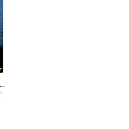
mit
hm
s-