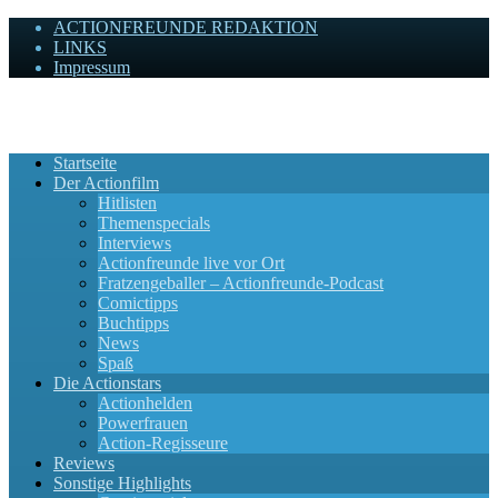
ACTIONFREUNDE REDAKTION
LINKS
Impressum
Actionfreunde
Wir zelebrieren Actionfilme, die rocken!
Startseite
Der Actionfilm
Hitlisten
Themenspecials
Interviews
Actionfreunde live vor Ort
Fratzengeballer – Actionfreunde-Podcast
Comictipps
Buchtipps
News
Spaß
Die Actionstars
Actionhelden
Powerfrauen
Action-Regisseure
Reviews
Sonstige Highlights