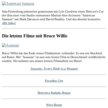
Sam Firstenberg präsentiert gemeinsam mit Lyle Goodwin einen Director's Cut
des ihm einst vom Studio entrissenen Martial-Arts-Actioners "American
Samurai" mit Mark Dacascos und David Bradley. Und das absolut kostenlos.
Alle Infos!
Die letzten Filme mit Bruce Willis
Bruce Willis hat das Ende seiner Filmkarriere verkündet. Es war ein Abschied
auf Raten. Mit "Assassin" ist nun sein letzter Film in Deutschland veröffentlicht
wurden. Wir nehmen uns seinen letzten Filmauftritt zur Brust!
Assassin - Every Body is a Weapon
Paradise City
Detective Knight: Rogue
Wire Room