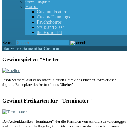
Gewinnspiele
Horror
Creature Feature
Creepy Hauntings
Psychohorror
Stalk and Slash
the Horror Pit
Search
Startseite
›
Samantha Cochran
Gewinnspiel zu "Shelter"
Jason Statham lässt es ab sofort in euren Heimkinos krachen. Wir verlosen
digitale Exemplare des Actionfilmes "Shelter".
Gewinnt Freikarten für "Terminator"
Der Actionklassiker "Terminator", der die Karrieren von Arnold Schwarzenegger
und James Cameron beflügelte, kehrt 4K-restauriert in die deutschen Kinos