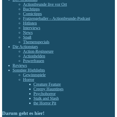
Actionfreunde live vor Ort
Buchtipps
Comictipps
Fratzengeballer – Actionfreunde-Podcast
Hitlisten
Interviews
News
Spaß
Themenspecials
Die Actionstars
Action-Regisseure
Actionhelden
Powerfrauen
Reviews
Sonstige Highlights
Gewinnspiele
Horror
Creature Feature
Creepy Hauntings
Psychohorror
Stalk and Slash
the Horror Pit
Darum geht es hier!