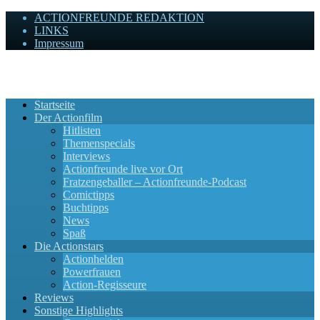
ACTIONFREUNDE REDAKTION
LINKS
Impressum
Actionfreunde
Wir zelebrieren Actionfilme, die rocken!
Startseite
Der Actionfilm
Hitlisten
Themenspecials
Interviews
Actionfreunde live vor Ort
Fratzengeballer – Actionfreunde-Podcast
Comictipps
Buchtipps
News
Spaß
Die Actionstars
Actionhelden
Powerfrauen
Action-Regisseure
Reviews
Sonstige Highlights