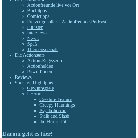
Actionfreunde live vor Ort
Buchtipps
Comictipps
Fratzengeballer – Actionfreunde-Podcast
Hitlisten
Interviews
News
Spaß
Themenspecials
Die Actionstars
Action-Regisseure
Actionhelden
Powerfrauen
Reviews
Sonstige Highlights
Gewinnspiele
Horror
Creature Feature
Creepy Hauntings
Psychohorror
Stalk and Slash
the Horror Pit
Darum geht es hier!