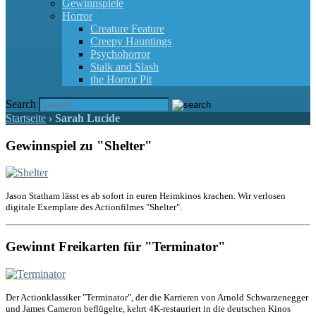
Gewinnspiele
Horror
Creature Feature
Creepy Hauntings
Psychohorror
Stalk and Slash
the Horror Pit
Search
Startseite
›
Sarah Lucide
Gewinnspiel zu "Shelter"
Jason Statham lässt es ab sofort in euren Heimkinos krachen. Wir verlosen
digitale Exemplare des Actionfilmes "Shelter".
Gewinnt Freikarten für "Terminator"
Der Actionklassiker "Terminator", der die Karrieren von Arnold Schwarzenegger
und James Cameron beflügelte, kehrt 4K-restauriert in die deutschen Kinos