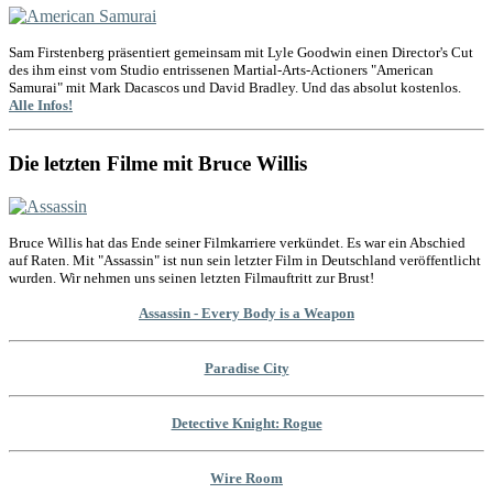
Sam Firstenberg präsentiert gemeinsam mit Lyle Goodwin einen Director's Cut
des ihm einst vom Studio entrissenen Martial-Arts-Actioners "American
Samurai" mit Mark Dacascos und David Bradley. Und das absolut kostenlos.
Alle Infos!
Die letzten Filme mit Bruce Willis
Bruce Willis hat das Ende seiner Filmkarriere verkündet. Es war ein Abschied
auf Raten. Mit "Assassin" ist nun sein letzter Film in Deutschland veröffentlicht
wurden. Wir nehmen uns seinen letzten Filmauftritt zur Brust!
Assassin - Every Body is a Weapon
Paradise City
Detective Knight: Rogue
Wire Room