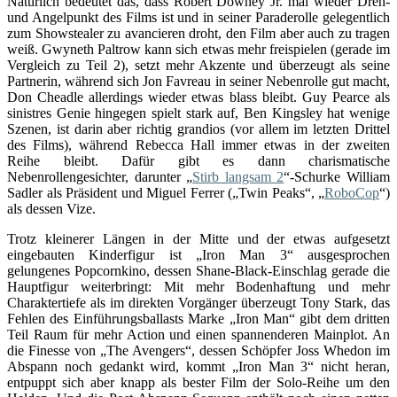
Natürlich bedeutet das, dass Robert Downey Jr. mal wieder Dreh-
und Angelpunkt des Films ist und in seiner Paraderolle gelegentlich
zum Showstealer zu avancieren droht, den Film aber auch zu tragen
weiß. Gwyneth Paltrow kann sich etwas mehr freispielen (gerade im
Vergleich zu Teil 2), setzt mehr Akzente und überzeugt als seine
Partnerin, während sich Jon Favreau in seiner Nebenrolle gut macht,
Don Cheadle allerdings wieder etwas blass bleibt. Guy Pearce als
sinistres Genie hingegen spielt stark auf, Ben Kingsley hat wenige
Szenen, ist darin aber richtig grandios (vor allem im letzten Drittel
des Films), während Rebecca Hall immer etwas in der zweiten
Reihe bleibt. Dafür gibt es dann charismatische
Nebenrollengesichter, darunter „
Stirb langsam 2
“-Schurke William
Sadler als Präsident und Miguel Ferrer („Twin Peaks“, „
RoboCop
“)
als dessen Vize.
Trotz kleinerer Längen in der Mitte und der etwas aufgesetzt
eingebauten Kinderfigur ist „Iron Man 3“ ausgesprochen
gelungenes Popcornkino, dessen Shane-Black-Einschlag gerade die
Hauptfigur weiterbringt: Mit mehr Bodenhaftung und mehr
Charaktertiefe als im direkten Vorgänger überzeugt Tony Stark, das
Fehlen des Einführungsballasts Marke „Iron Man“ gibt dem dritten
Teil Raum für mehr Action und einen spannenderen Mainplot. An
die Finesse von „The Avengers“, dessen Schöpfer Joss Whedon im
Abspann noch gedankt wird, kommt „Iron Man 3“ nicht heran,
entpuppt sich aber knapp als bester Film der Solo-Reihe um den