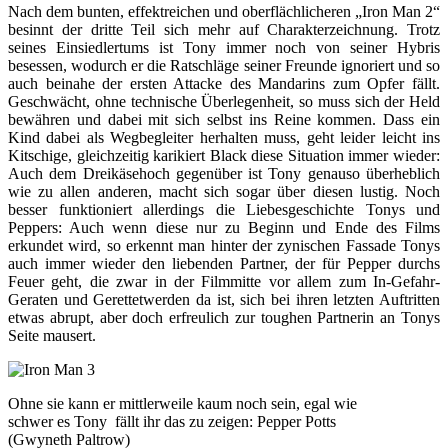
Nach dem bunten, effektreichen und oberflächlicheren „Iron Man 2“
besinnt der dritte Teil sich mehr auf Charakterzeichnung. Trotz
seines Einsiedlertums ist Tony immer noch von seiner Hybris
besessen, wodurch er die Ratschläge seiner Freunde ignoriert und so
auch beinahe der ersten Attacke des Mandarins zum Opfer fällt.
Geschwächt, ohne technische Überlegenheit, so muss sich der Held
bewähren und dabei mit sich selbst ins Reine kommen. Dass ein
Kind dabei als Wegbegleiter herhalten muss, geht leider leicht ins
Kitschige, gleichzeitig karikiert Black diese Situation immer wieder:
Auch dem Dreikäsehoch gegenüber ist Tony genauso überheblich
wie zu allen anderen, macht sich sogar über diesen lustig. Noch
besser funktioniert allerdings die Liebesgeschichte Tonys und
Peppers: Auch wenn diese nur zu Beginn und Ende des Films
erkundet wird, so erkennt man hinter der zynischen Fassade Tonys
auch immer wieder den liebenden Partner, der für Pepper durchs
Feuer geht, die zwar in der Filmmitte vor allem zum In-Gefahr-
Geraten und Gerettetwerden da ist, sich bei ihren letzten Auftritten
etwas abrupt, aber doch erfreulich zur toughen Partnerin an Tonys
Seite mausert.
Ohne sie kann er mittlerweile kaum noch sein, egal wie
schwer es Tony fällt ihr das zu zeigen: Pepper Potts
(Gwyneth Paltrow)