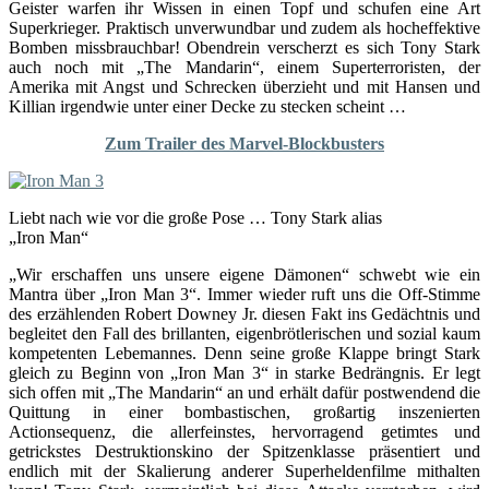
Geister warfen ihr Wissen in einen Topf und schufen eine Art
Superkrieger. Praktisch unverwundbar und zudem als hocheffektive
Bomben missbrauchbar! Obendrein verscherzt es sich Tony Stark
auch noch mit „The Mandarin“, einem Superterroristen, der
Amerika mit Angst und Schrecken überzieht und mit Hansen und
Killian irgendwie unter einer Decke zu stecken scheint …
Zum Trailer des Marvel-Blockbusters
Liebt nach wie vor die große Pose … Tony Stark alias
„Iron Man“
„Wir erschaffen uns unsere eigene Dämonen“ schwebt wie ein
Mantra über „Iron Man 3“. Immer wieder ruft uns die Off-Stimme
des erzählenden Robert Downey Jr. diesen Fakt ins Gedächtnis und
begleitet den Fall des brillanten, eigenbrötlerischen und sozial kaum
kompetenten Lebemannes. Denn seine große Klappe bringt Stark
gleich zu Beginn von „Iron Man 3“ in starke Bedrängnis. Er legt
sich offen mit „The Mandarin“ an und erhält dafür postwendend die
Quittung in einer bombastischen, großartig inszenierten
Actionsequenz, die allerfeinstes, hervorragend getimtes und
getrickstes Destruktionskino der Spitzenklasse präsentiert und
endlich mit der Skalierung anderer Superheldenfilme mithalten