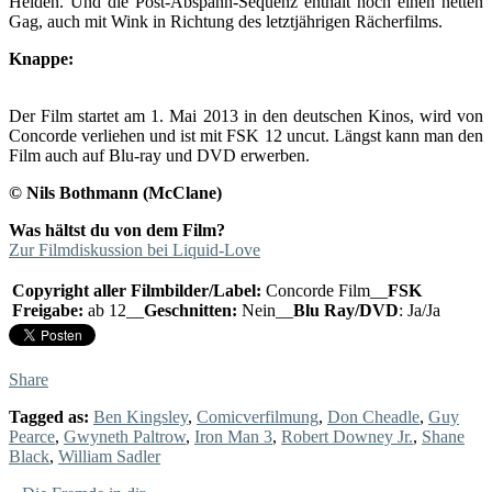
Helden. Und die Post-Abspann-Sequenz enthält noch einen netten
Gag, auch mit Wink in Richtung des letztjährigen Rächerfilms.
Knappe:
Der Film startet am 1. Mai 2013 in den deutschen Kinos, wird von
Concorde verliehen und ist mit FSK 12 uncut. Längst kann man den
Film auch auf Blu-ray und DVD erwerben.
© Nils Bothmann (McClane)
Was hältst du von dem Film?
Zur Filmdiskussion bei Liquid-Love
Copyright aller Filmbilder/Label:
Concorde Film__
FSK
Freigabe:
ab 12__
Geschnitten:
Nein__
Blu Ray/DVD
: Ja/Ja
Share
Tagged as:
Ben Kingsley
,
Comicverfilmung
,
Don Cheadle
,
Guy
Pearce
,
Gwyneth Paltrow
,
Iron Man 3
,
Robert Downey Jr.
,
Shane
Black
,
William Sadler