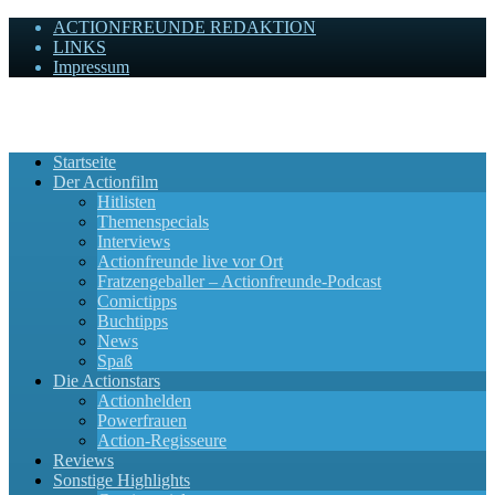
ACTIONFREUNDE REDAKTION
LINKS
Impressum
Actionfreunde
Wir zelebrieren Actionfilme, die rocken!
Startseite
Der Actionfilm
Hitlisten
Themenspecials
Interviews
Actionfreunde live vor Ort
Fratzengeballer – Actionfreunde-Podcast
Comictipps
Buchtipps
News
Spaß
Die Actionstars
Actionhelden
Powerfrauen
Action-Regisseure
Reviews
Sonstige Highlights