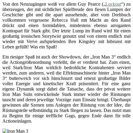
Von den Neuzugängen weiß vor allem Guy Pearce („
Lockout
“) zu
überzeugen, der mit sichtlicher Spielfreude den fiesen Lumpen der
Geschichte gibt und die apart aussehende, aber vom Drehbuch
vollkommen vergessene Rebecca Hall mit Macht an den Rand
drückt und einen formidablen, mindestens ebenso arroganten
Kontrapart für Stark gibt. Der letzte Lump im Rund wird für einen
großartig ironischen Storytwist genutzt und von einem endlich mal
wieder mit Verve aufspielenden Ben Kingsley mit Inbrunst mit
Leben gefüllt! Was ein Spaß!
Ein riesiger Spaß ist auch der Showdown, der „Iron Man 3“ endlich
die Actiongrößenordnung verleiht, die er verdient hat. Zum einen,
weil Stark/Iron Man wirklich bedrohliche Kontrahenten serviert
werden, zum anderen, weil die Effektmaschinerie hinter „Iron Man
3“ butterweich vor sich hinschnurrt und erneut großartige Bilder
voller Energie und kinetischer Kraft präsentiert. Für eine ganz
eigene Dynamik sorgt dabei die Tatsache, dass der privat weitere
Iron Man Suits entwickelnde Stark immer wieder die Rüstungen
tauscht und deren jeweilige Vorzüge zum Einsatz bringt. Überhaupt
gewinnen alle Szenen ums Anlegen der Rüstung von der Idee, die
Rüstungsteile selbstständig zu Stark fliegen zu lassen. Das nutzt man
zu Beginn für einige treffliche Gags, gegen Ende dann für tolle
Actioneinlagen.