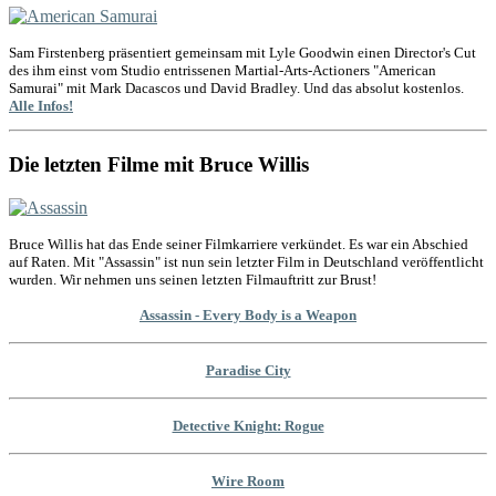
Sam Firstenberg präsentiert gemeinsam mit Lyle Goodwin einen Director's Cut
des ihm einst vom Studio entrissenen Martial-Arts-Actioners "American
Samurai" mit Mark Dacascos und David Bradley. Und das absolut kostenlos.
Alle Infos!
Die letzten Filme mit Bruce Willis
Bruce Willis hat das Ende seiner Filmkarriere verkündet. Es war ein Abschied
auf Raten. Mit "Assassin" ist nun sein letzter Film in Deutschland veröffentlicht
wurden. Wir nehmen uns seinen letzten Filmauftritt zur Brust!
Assassin - Every Body is a Weapon
Paradise City
Detective Knight: Rogue
Wire Room