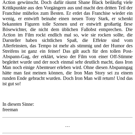
Action gewünscht. Doch dafür räumt Shane Black beiläufig viele
Kritikpunkte aus den Vorgängern aus und macht den dritten Teil der
Franchise mühelos zum Besten. Er erdet das Franchise wieder ein
wenig, er entwirft beinahe einen neuen Tony Stark, er schenkt
bekannten Figuren tolle Szenen und er entwirft großartig fiese
Bösewichter, die nicht dem üblichen Fallobst entsprechen. Die
Action im Film rockt endlich mal so, wie sie rocken sollte, die
Darsteller haben sichtlichen Spaß, die Effekte sind vom
Allerfeinsten, das Tempo ist mehr als stimmig und der Humor des
Streifens ist ganz ein feiner! Das gilt auch für den tollen Post-
Abspann-Gag, der erklärt, wieso der Film von einer Off-Stimme
begleitet wurde und der noch einmal sehr deutlich macht, dass Iron
Man noch einige Abenteuer erleben wird. Ohne diesen Abspanngag
hätte man fast meinen können, die Iron Man Story sei zu einem
runden Ende gebracht wurden. Doch Iron Man will return! Und das
ist gut so!
In diesem Sinne:
freeman
…