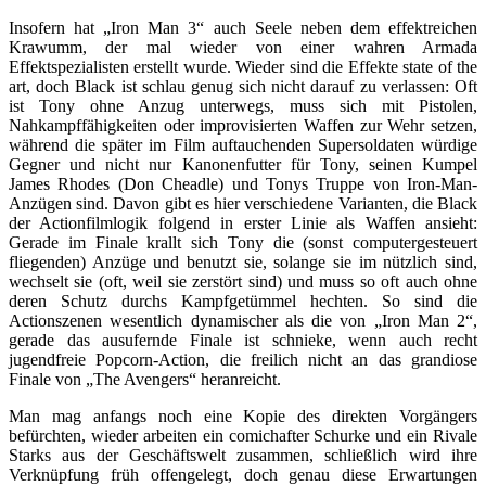
Insofern hat „Iron Man 3“ auch Seele neben dem effektreichen
Krawumm, der mal wieder von einer wahren Armada
Effektspezialisten erstellt wurde. Wieder sind die Effekte state of the
art, doch Black ist schlau genug sich nicht darauf zu verlassen: Oft
ist Tony ohne Anzug unterwegs, muss sich mit Pistolen,
Nahkampffähigkeiten oder improvisierten Waffen zur Wehr setzen,
während die später im Film auftauchenden Supersoldaten würdige
Gegner und nicht nur Kanonenfutter für Tony, seinen Kumpel
James Rhodes (Don Cheadle) und Tonys Truppe von Iron-Man-
Anzügen sind. Davon gibt es hier verschiedene Varianten, die Black
der Actionfilmlogik folgend in erster Linie als Waffen ansieht:
Gerade im Finale krallt sich Tony die (sonst computergesteuert
fliegenden) Anzüge und benutzt sie, solange sie im nützlich sind,
wechselt sie (oft, weil sie zerstört sind) und muss so oft auch ohne
deren Schutz durchs Kampfgetümmel hechten. So sind die
Actionszenen wesentlich dynamischer als die von „Iron Man 2“,
gerade das ausufernde Finale ist schnieke, wenn auch recht
jugendfreie Popcorn-Action, die freilich nicht an das grandiose
Finale von „The Avengers“ heranreicht.
Man mag anfangs noch eine Kopie des direkten Vorgängers
befürchten, wieder arbeiten ein comichafter Schurke und ein Rivale
Starks aus der Geschäftswelt zusammen, schließlich wird ihre
Verknüpfung früh offengelegt, doch genau diese Erwartungen