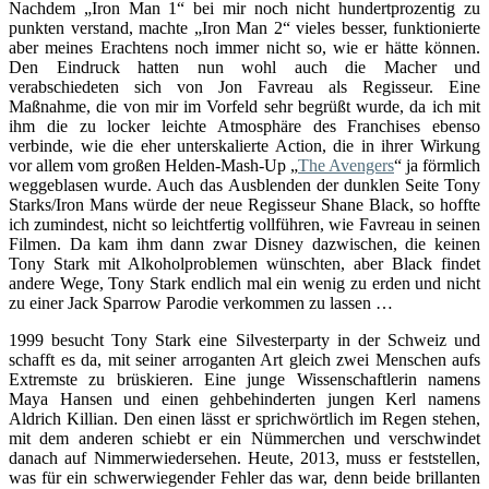
Nachdem „Iron Man 1“ bei mir noch nicht hundertprozentig zu
punkten verstand, machte „Iron Man 2“ vieles besser, funktionierte
aber meines Erachtens noch immer nicht so, wie er hätte können.
Den Eindruck hatten nun wohl auch die Macher und
verabschiedeten sich von Jon Favreau als Regisseur. Eine
Maßnahme, die von mir im Vorfeld sehr begrüßt wurde, da ich mit
ihm die zu locker leichte Atmosphäre des Franchises ebenso
verbinde, wie die eher unterskalierte Action, die in ihrer Wirkung
vor allem vom großen Helden-Mash-Up „
The Avengers
“ ja förmlich
weggeblasen wurde. Auch das Ausblenden der dunklen Seite Tony
Starks/Iron Mans würde der neue Regisseur Shane Black, so hoffte
ich zumindest, nicht so leichtfertig vollführen, wie Favreau in seinen
Filmen. Da kam ihm dann zwar Disney dazwischen, die keinen
Tony Stark mit Alkoholproblemen wünschten, aber Black findet
andere Wege, Tony Stark endlich mal ein wenig zu erden und nicht
zu einer Jack Sparrow Parodie verkommen zu lassen …
1999 besucht Tony Stark eine Silvesterparty in der Schweiz und
schafft es da, mit seiner arroganten Art gleich zwei Menschen aufs
Extremste zu brüskieren. Eine junge Wissenschaftlerin namens
Maya Hansen und einen gehbehinderten jungen Kerl namens
Aldrich Killian. Den einen lässt er sprichwörtlich im Regen stehen,
mit dem anderen schiebt er ein Nümmerchen und verschwindet
danach auf Nimmerwiedersehen. Heute, 2013, muss er feststellen,
was für ein schwerwiegender Fehler das war, denn beide brillanten