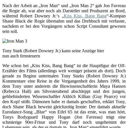
Nach der Arbeit an „Iron Man“ und „Iron Man 2“ gab Jon Favreau
die Regie ab, war aber noch als Darsteller und Produzent an Bord,
während Robert Downey Jr.‘s „
Kiss Kiss, Bang Bang
“-Kumpan
Shane Black die Regie übernahm und das Drehbuch mit verfasste,
nachdem er bei den Vorgängern schon Script Consultant gewesen
sein soll.
Tony Stark (Robert Downey Jr.) kann seine Anzüge hier
nun auch fernsteuern
Wie schon bei „Kiss Kiss, Bang Bang“ ist die Hauptfigur der Off-
Erzähler des Films (allerdings weit weniger präsent als dort). Doch
gerade zu Beginn untermalen Tony Starks (Robert Downey Jr.)
Kommentare eine Reise in die Vergangenheit des Jahres 1999, in
dem Tony unter anderem die Biowissenschaftlerin Maya Hansen
(Rebecca Hall) am Silvesterabend abschleppt und den jungen,
gehbehinderten Wissenschaftler Aldrich Killian (Guy Pearce) vor
den Kopf stößt. Dämonen habe er damals geschaffen, erklärt Tony,
doch Shane Black beweist gleichzeitig Ironie: Der damals aktuelle
Eurodance-Song „Blue“ von Eifel 65 ist das erste, was man hört,
Tonys Bodyguard Happy Hogan (Jon Favreau) trägt eine
schmierige 90er-Frisur und Tony darf noch ungehemmt der
Lebemann sein, als der er damals in „Iron Man“ eingeführt wurde.