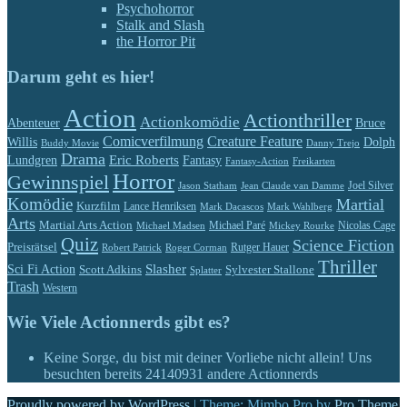
Psychohorror
Stalk and Slash
the Horror Pit
Darum geht es hier!
Action
Actionthriller
Actionkomödie
Abenteuer
Bruce
Comicverfilmung
Creature Feature
Willis
Dolph
Buddy Movie
Danny Trejo
Drama
Eric Roberts
Lundgren
Fantasy
Fantasy-Action
Freikarten
Horror
Gewinnspiel
Jason Statham
Jean Claude van Damme
Joel Silver
Komödie
Martial
Kurzfilm
Lance Henriksen
Mark Dacascos
Mark Wahlberg
Arts
Martial Arts Action
Michael Paré
Nicolas Cage
Michael Madsen
Mickey Rourke
Quiz
Science Fiction
Preisrätsel
Rutger Hauer
Robert Patrick
Roger Corman
Thriller
Slasher
Sci Fi Action
Scott Adkins
Sylvester Stallone
Splatter
Trash
Western
Wie Viele Actionnerds gibt es?
Keine Sorge, du bist mit deiner Vorliebe nicht allein! Uns
besuchten bereits
24140931
andere Actionnerds
Proudly powered by WordPress
|
Theme: Mimbo Pro by
Pro Theme