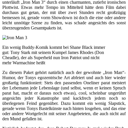
unterläuft „Iron Man 3“ durch einen charmanten, zutiefst ironischen
Plottwist. Etwas mehr Tempo im Mittelteil hätte dem Film dabei
durchaus gut getan, der mit über zwei Stunden recht großzügig
bemessen ist, gerade vorm Showdown ist doch die eine oder andere
leicht unnötige Szene zu finden, was schade angesichts des sonst
überzeugenden Gesamtpakets ist.
Ein wenig Buddy-Komik kommt bei Shane Black immer
gut: Tony Stark mit seinem Kumpel James Rhodes (Don
Cheadle), der als Superheld nun Iron Patriot und nicht
mehr Warmachine heißt
Zu diesem Paket gehört natürlich auch der gewohnte „Iron Man“-
Humor, der Tonys egozentrische Art abfeiert und auch hier wieder
großartig funktioniert: Stets den passenden Oneliner parat meistert
der Lebemann jede Lebenslage (und selbst, wenn er keinen Spruch
parat hat, macht er daraus noch etwas), cool, scheinbar ungerührt
angesichts jeder Katastrophe und kackfrech jedem noch so
überlegenen Feind gegenüber. Dazu kommt ein wenig Slapstick,
gerade wenn Tonys Bastelkünste nach hinten losgehen, und das eine
oder andere Wortgefecht mit seiner Angebeteten, die auch nicht auf
den Mund gefallen ist.