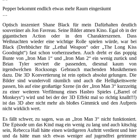
Pepper bekommt endlich etwas mehr Raum eingeräumt
…
Optisch inszeniert Shane Black für mein Dafürhalten deutlich
souveräner als Jon Favreau. Seine Bilder atmen Kino. Egal ob in der
gigantischen Action oder in den Charakterszenen. Dass
Weihnachten wieder eine wichtige Rolle spielen würde, war bei
Black (Drehbücher für „Lethal Weapon“ oder „The Long Kiss
Goodnight“) fast schon vorherzusehen. Auch dreht er das poppig
Bunte von „Iron Man 1“ und „Iron Man 2“ ein wenig zurück und
Brian Tyler serviert die passenden, diesmal kaum von
irgendwelchen Rocksongs Gebrauch machenden Musikthemen
dazu. Die 3D Konvertierung ist rein optisch absolut gelungen. Die
Bilder sind wundervoll räumlich und auch die Helligkeitswerte
passen, bis auf eine großartige Szene (in der „Iron Man 3“ kurzzeitig
zu einer weiteren Verfilmung eines Hasbro Spieles („Barrel of
Monkeys“) wird und bei der der 3D Effekt mal so richtig knallt!!!)
ist das 3D aber nicht mehr als bloßes Gimmick und den Aufpreis
nicht wirklich wert.
Es fällt schwer, zu sagen, was an „Iron Man 3“ nicht funktioniert.
Die Episode um das Kind mag ein wenig zu lang und auch kitschig
sein, Rebecca Hall hätte einen würdigeren Auftritt verdient und hier
und da hätte man sich etwas weniger auf jugendfrei getrimmte