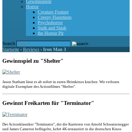
Gewinnspiele
Horror
Creature Feature
Creepy Hauntings
Psychohorror
Stalk and Slash
the Horror Pit
Search
Startseite
›
Reviews
›
Iron Man 3
Gewinnspiel zu "Shelter"
Jason Statham lässt es ab sofort in euren Heimkinos krachen. Wir verlosen
digitale Exemplare des Actionfilmes "Shelter".
Gewinnt Freikarten für "Terminator"
Der Actionklassiker "Terminator", der die Karrieren von Arnold Schwarzenegger
und James Cameron beflügelte, kehrt 4K-restauriert in die deutschen Kinos