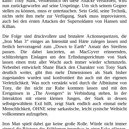
kann! Tony Stark, vermeintlich bei diese Attacke verstorben, wird
nun zurückgeworfen auf seine Ursprünge. Um sich seinem Gegner
stellen zu können, muss er untertauchen. Sein Geld, seine Technik,
nichts steht ihm mehr zur Verfügung. Stark muss improvisieren,
auch bei den ersten Attacken der Supersoldaten von Hansen und
Killian.
Die Folge sind druckvollere und brutalere Actionsequenzen, die
„Iron Man 3“ einiges an Intensität und Härte zulegen lassen und
freilich hervorragend zum „Down to Earth“ Ansatz des Streifens
passen. Die dabei lancierten, an MacGyver erinnernden,
schlitzohrigen Einlagen um den Erfindungsreichtum von Stark
lassen einen trotz aller Wucht auch immer wieder schmunzeln.
Nebenbei entwickelt Shane Black den Charakter von Tony Stark
deutlich weiter, gibt ihm mehr Dimensionen als Stark bisher
zugestanden wurden und konfrontiert ihn auch mit der eigenen
Verletzlichkeit. Was noch verstärkt wird durch die Albträume von
Tony, die ihn nicht zur Ruhe kommen lassen und mit den
Ereignissen in „The Avengers“ in Verbindung stehen. In der
Interaktion mit einem kleinen Jungen, der Stark in dessen
selbstgewähltem Exil hilft, zeigt Stark endlich auch einmal mehr
Menschlichkeit, OHNE seine sarkastische, leicht zynische Weltsicht
vollkommen aufzugeben.
Iron Man spielt dabei gar keine große Rolle. Würde nicht immer
einmal die Rüstung des Stählernen irgendwo in einer Ecke glänzen,