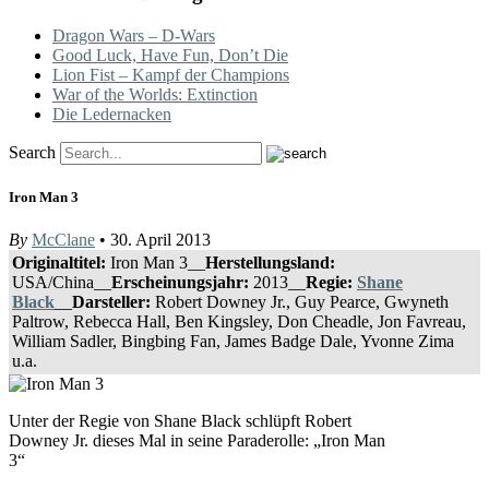
Dragon Wars – D-Wars
Good Luck, Have Fun, Don’t Die
Lion Fist – Kampf der Champions
War of the Worlds: Extinction
Die Ledernacken
Search
Iron Man 3
By
McClane
• 30. April 2013
Originaltitel:
Iron Man 3__
Herstellungsland:
USA/China__
Erscheinungsjahr:
2013__
Regie:
Shane
Black
__
Darsteller:
Robert Downey Jr., Guy Pearce, Gwyneth
Paltrow, Rebecca Hall, Ben Kingsley, Don Cheadle, Jon Favreau,
William Sadler, Bingbing Fan, James Badge Dale, Yvonne Zima
u.a.
Unter der Regie von Shane Black schlüpft Robert
Downey Jr. dieses Mal in seine Paraderolle: „Iron Man
3“