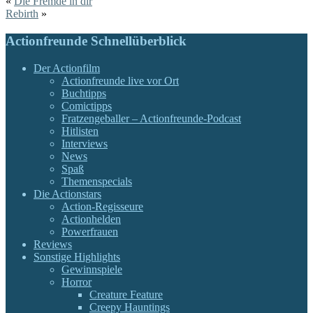
«
Die Fremde in dir
Rebirth
»
Actionfreunde Schnellüberblick
Der Actionfilm
Actionfreunde live vor Ort
Buchtipps
Comictipps
Fratzengeballer – Actionfreunde-Podcast
Hitlisten
Interviews
News
Spaß
Themenspecials
Die Actionstars
Action-Regisseure
Actionhelden
Powerfrauen
Reviews
Sonstige Highlights
Gewinnspiele
Horror
Creature Feature
Creepy Hauntings