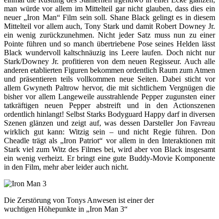
man würde vor allem im Mittelteil gar nicht glauben, dass dies ein
neuer „Iron Man“ Film sein soll. Shane Black gelingt es in diesem
Mittelteil vor allem auch, Tony Stark und damit Robert Downey Jr.
ein wenig zurückzunehmen. Nicht jeder Satz muss nun zu einer
Pointe führen und so manch übertriebene Pose seines Helden lässt
Black wundervoll kaltschnäuzig ins Leere laufen. Doch nicht nur
Stark/Downey Jr. profitieren von dem neuen Regisseur. Auch alle
anderen etablierten Figuren bekommen ordentlich Raum zum Atmen
und präsentieren teils vollkommen neue Seiten. Dabei sticht vor
allem Gwyneth Paltrow hervor, die mit sichtlichem Vergnügen die
bisher vor allem Langeweile ausstrahlende Pepper zugunsten einer
tatkräftigen neuen Pepper abstreift und in den Actionszenen
ordentlich hinlangt! Selbst Starks Bodyguard Happy darf in diversen
Szenen glänzen und zeigt auf, was dessen Darsteller Jon Favreau
wirklich gut kann: Witzig sein – und nicht Regie führen. Don
Cheadle trägt als „Iron Patriot“ vor allem in den Interaktionen mit
Stark viel zum Witz des Filmes bei, wird aber von Black insgesamt
ein wenig verheizt. Er bringt eine gute Buddy-Movie Komponente
in den Film, mehr aber leider auch nicht.
Die Zerstörung von Tonys Anwesen ist einer der
wuchtigen Höhepunkte in „Iron Man 3“