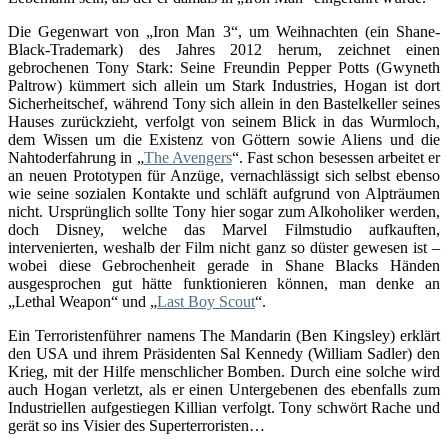
Die Gegenwart von „Iron Man 3“, um Weihnachten (ein Shane-
Black-Trademark) des Jahres 2012 herum, zeichnet einen
gebrochenen Tony Stark: Seine Freundin Pepper Potts (Gwyneth
Paltrow) kümmert sich allein um Stark Industries, Hogan ist dort
Sicherheitschef, während Tony sich allein in den Bastelkeller seines
Hauses zurückzieht, verfolgt von seinem Blick in das Wurmloch,
dem Wissen um die Existenz von Göttern sowie Aliens und die
Nahtoderfahrung in „
The Avengers
“. Fast schon besessen arbeitet er
an neuen Prototypen für Anzüge, vernachlässigt sich selbst ebenso
wie seine sozialen Kontakte und schläft aufgrund von Alpträumen
nicht. Ursprünglich sollte Tony hier sogar zum Alkoholiker werden,
doch Disney, welche das Marvel Filmstudio aufkauften,
intervenierten, weshalb der Film nicht ganz so düster gewesen ist –
wobei diese Gebrochenheit gerade in Shane Blacks Händen
ausgesprochen gut hätte funktionieren können, man denke an
„Lethal Weapon“ und „
Last Boy Scout
“.
Ein Terroristenführer namens The Mandarin (Ben Kingsley) erklärt
den USA und ihrem Präsidenten Sal Kennedy (William Sadler) den
Krieg, mit der Hilfe menschlicher Bomben. Durch eine solche wird
auch Hogan verletzt, als er einen Untergebenen des ebenfalls zum
Industriellen aufgestiegen Killian verfolgt. Tony schwört Rache und
gerät so ins Visier des Superterroristen…