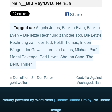
Nein__
Blu Ray/DVD:
Nein/Ja
Share
Angela Jones
,
Back to Even
,
Back to
Tagged as:
Even – Die letzte Rechnung zahlt der Tod
,
Die Letzte
Rechnung zahlt der Tod
,
Heidi Thomas
,
In den
Fängen der Gewalt
,
Lorenzo Lamas
,
Michael Paré
,
Mortal Revenge
,
Rod Hewitt
,
Shauna Sand
,
The
Debt
,
Thriller
«
Demolition U – Der Terror
Godzilla Against
geht weiter
Mechagodzilla
»
Proudly powered by WordPress
|
Theme: Mimbo Pro by
Pro Theme
Design
.