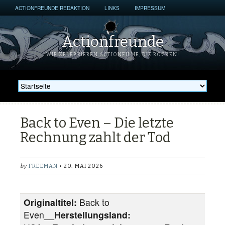
ACTIONFREUNDE REDAKTION
LINKS
IMPRESSUM
Actionfreunde
WIR ZELEBRIEREN ACTIONFILME, DIE ROCKEN!
Back to Even – Die letzte
Rechnung zahlt der Tod
by
FREEMAN
• 20. MAI 2026
Originaltitel:
Back to
Even__
Herstellungsland: