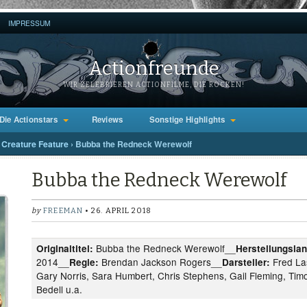
IMPRESSUM
Actionfreunde
WIR ZELEBRIEREN ACTIONFILME, DIE ROCKEN!
Die Actionstars
Reviews
Sonstige Highlights
Creature Feature
›
Bubba the Redneck Werewolf
Bubba the Redneck Werewolf
by
FREEMAN
• 26. APRIL 2018
Bubba the Redneck Werewolf__
Originaltitel:
Herstellungslan
2014__
Brendan Jackson Rogers__
Fred La
Regie:
Darsteller:
Gary Norris, Sara Humbert, Chris Stephens, Gail Fleming, Tim
Bedell u.a.