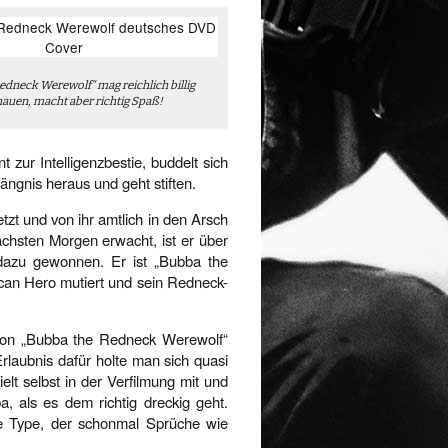
edneck Werewolf“ mag reichlich billig
auen, macht aber richtig Spaß!
zur Intelligenzbestie, buddelt sich
ngnis heraus und geht stiften.
zt und von ihr amtlich in den Arsch
ächsten Morgen erwacht, ist er über
 dazu gewonnen. Er ist „Bubba the
can Hero mutiert und sein Redneck-
 von „Bubba the Redneck Werewolf“
Erlaubnis dafür holte man sich quasi
lt selbst in der Verfilmung mit und
 als es dem richtig dreckig geht.
ne Type, der schonmal Sprüche wie