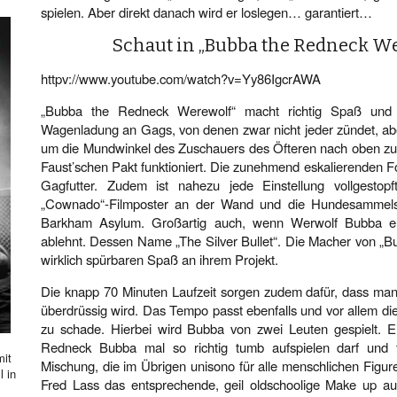
spielen. Aber direkt danach wird er loslegen… garantiert…
Schaut in „Bubba the Redneck W
httpv://www.youtube.com/watch?v=Yy86IgcrAWA
„Bubba the Redneck Werewolf“ macht richtig Spaß und is
Wagenladung an Gags, von denen zwar nicht jeder zündet, abe
um die Mundwinkel des Zuschauers des Öfteren nach oben zu 
Faust’schen Pakt funktioniert. Die zunehmend eskalierenden F
Gagfutter. Zudem ist nahezu jede Einstellung vollgestop
„Cownado“-Filmposter an der Wand und die Hundesammelstel
Barkham Asylum. Großartig auch, wenn Werwolf Bubba er
ablehnt. Dessen Name „The Silver Bullet“. Die Macher von „
wirklich spürbaren Spaß an ihrem Projekt.
Die knapp 70 Minuten Laufzeit sorgen zudem dafür, dass man
überdrüssig wird. Das Tempo passt ebenfalls und vor allem die
zu schade. Hierbei wird Bubba von zwei Leuten gespielt. E
Redneck Bubba mal so richtig tumb aufspielen darf und t
mit
Mischung, die im Übrigen unisono für alle menschlichen Figure
l in
Fred Lass das entsprechende, geil oldschoolige Make up auf