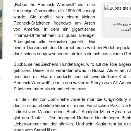
„Bubba the Redneck Werewolf“ war eine
kurzlebige Comicreihe, die 1995-96 verlegt
wurde. Sie erzählt von einem kleinen
Redneck-Städtchen irgendwo am Arsch
„Bubba the R
von Amerika, in dem ein gigantisches
aussch
Pharma-Unternehmen als quasi alleiniger
Arbeitgeber alle Freiheiten genießt. Bei
einem Tierversuch des Unternehmens wird ein Pudel ungeplant 
dank seines neugewonnenen Intellekts einfach aus seinem Gefä
Bubba, seines Zeichens Hundefänger, wird auf die Töle angeset
gebissen. Dieser Biss verändert etwas in Bubba. Als er am n
und über mit Haaren bedeckt und hat unvorstellbare Kraft
n
Redneck Werewolf“, der in den weiteren Storys zum All Ameri
Städtchen mehr als einmal retten muss.
Für den Film zur Comicreihe variierte man die Origin-Story
deutlich und arbeitete lieber mit einem Faust’schen Pakt. Die 
indirekt vom Macher, denn „Bubba“-Schöpfer Mitch Hyman spie
gibt den Teufel… Der begegnet Redneck-Hundefänger Bubba,
Liebeskummer hat der nämlich. Und sein Konkurrent ist ei
jenen vom Stapel lässt: