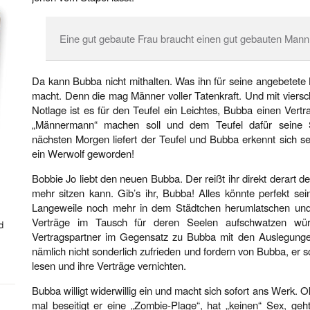
Eine gut gebaute Frau braucht einen gut gebauten Man
Da kann Bubba nicht mithalten. Was ihn für seine angebetete
macht. Denn die mag Männer voller Tatenkraft. Und mit viersch
Notlage ist es für den Teufel ein Leichtes, Bubba einen Ver
„Männermann“ machen soll und dem Teufel dafür seine S
nächsten Morgen liefert der Teufel und Bubba erkennt sich se
ein Werwolf geworden!
Bobbie Jo liebt den neuen Bubba. Der reißt ihr direkt derart de
mehr sitzen kann. Gib’s ihr, Bubba! Alles könnte perfekt sei
Langeweile noch mehr in dem Städtchen herumlatschen un
Verträge im Tausch für deren Seelen aufschwatzen wür
d
Vertragspartner im Gegensatz zu Bubba mit den Auslegunge
nämlich nicht sonderlich zufrieden und fordern von Bubba, er so
lesen und ihre Verträge vernichten.
Bubba willigt widerwillig ein und macht sich sofort ans Werk. 
mal beseitigt er eine „Zombie-Plage“, hat „keinen“ Sex, ge