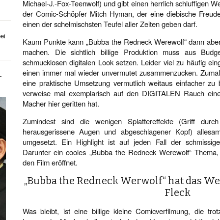
Michael-J.-Fox-Teenwolf) und gibt einen herrlich schluffigen We
der Comic-Schöpfer Mitch Hyman, der eine diebische Freude 
einen der schelmischsten Teufel aller Zeiten geben darf.
ei
Kaum Punkte kann „Bubba the Redneck Werewolf“ dann aber
machen. Die sichtlich billige Produktion muss aus Budg
schmucklosen digitalen Look setzen. Leider viel zu häufig eing
einen immer mal wieder unvermutet zusammenzucken. Zumal s
-
eine praktische Umsetzung vermutlich weitaus einfacher zu 
verweise mal exemplarisch auf den DIGITALEN Rauch eine
Macher hier geritten hat.
Zumindest sind die wenigen Splattereffekte (Griff durc
herausgerissene Augen und abgeschlagener Kopf) allesa
umgesetzt. Ein Highlight ist auf jeden Fall der schmissig
Darunter ein cooles „Bubba the Redneck Werewolf“ Thema
den Film eröffnet.
„Bubba the Redneck Werwolf“ hat das W
Fleck
Was bleibt, ist eine billige kleine Comicverfilmung, die trot