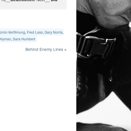
omic-Verfilmung
,
Fred Lass
,
Gary Norris
,
 Hyman
,
Sara Humbert
Behind Enemy Lines
»