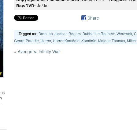
Ja/Ja
Ray/DVD:
Share
Brendan Jackson Rogers
,
Bubba the Redneck Werewolf
,
C
Tagged as:
Genre-Parodie
,
Horror
,
Horror-Komödie
,
Komödie
,
Malone Thomas
,
Mitch
«
Avengers: Infinity War
mit
hm
s-