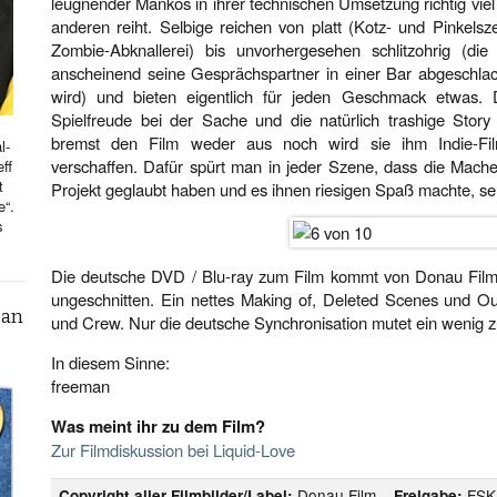
leugnender Mankos in ihrer technischen Umsetzung richtig vi
anderen reiht. Selbige reichen von platt (Kotz- und Pinkels
Zombie-Abknallerei) bis unvorhergesehen schlitzohrig (di
anscheinend seine Gesprächspartner in einer Bar abgeschlach
wird) und bieten eigentlich für jeden Geschmack etwas. D
Spielfreude bei der Sache und die natürlich trashige Story 
bremst den Film weder aus noch wird sie ihm Indie-Fi
l-
verschaffen. Dafür spürt man in jeder Szene, dass die Mache
ff
t
Projekt geglaubt haben und es ihnen riesigen Spaß machte, s
e“.
s
Die deutsche DVD / Blu-ray zum Film kommt von Donau Film 
ungeschnitten. Ein nettes Making of, Deleted Scenes und 
can
und Crew. Nur die deutsche Synchronisation mutet ein wenig zu
In diesem Sinne:
freeman
Was meint ihr zu dem Film?
Zur Filmdiskussion bei Liquid-Love
Donau Film__
FSK
Copyright aller Filmbilder/Label:
Freigabe: