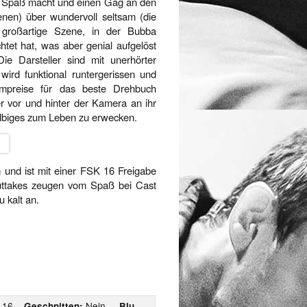
el Spaß macht und einen Gag an den
zenen) über wundervoll seltsam (die
e großartige Szene, in der Bubba
tet hat, was aber genial aufgelöst
ie Darsteller sind mit unerhörter
wird funktional runtergerissen und
lmpreise für das beste Drehbuch
r vor und hinter der Kamera an ihr
elbiges zum Leben zu erwecken.
und ist mit einer FSK 16 Freigabe
Outtakes zeugen vom Spaß bei Cast
 kalt an.
 16__
Nein__
Geschnitten:
Blu