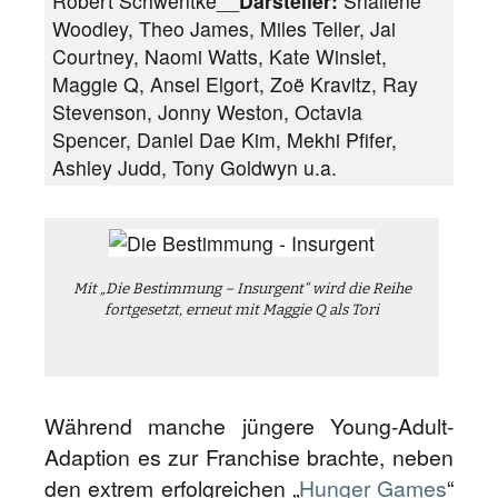
Robert Schwentke__
Darsteller:
Shailene
Woodley, Theo James, Miles Teller, Jai
Courtney, Naomi Watts, Kate Winslet,
Maggie Q, Ansel Elgort, Zoë Kravitz, Ray
Stevenson, Jonny Weston, Octavia
Spencer, Daniel Dae Kim, Mekhi Pfifer,
Ashley Judd, Tony Goldwyn u.a.
Mit „Die Bestimmung – Insurgent“ wird die Reihe
fortgesetzt, erneut mit Maggie Q als Tori
Während manche jüngere Young-Adult-
Adaption es zur Franchise brachte, neben
den extrem erfolgreichen „
Hunger Games
“