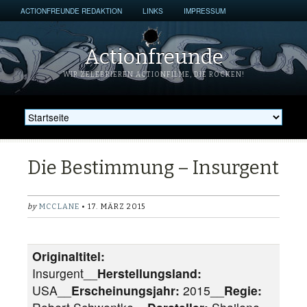
ACTIONFREUNDE REDAKTION
LINKS
IMPRESSUM
Actionfreunde
WIR ZELEBRIEREN ACTIONFILME, DIE ROCKEN!
Die Bestimmung – Insurgent
by
MCCLANE
• 17. MÄRZ 2015
Originaltitel:
Insurgent__
Herstellungsland:
USA__
Erscheinungsjahr:
2015__
Regie: