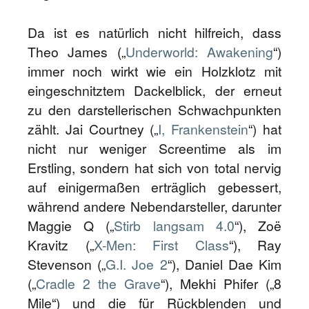
Da ist es natürlich nicht hilfreich, dass
Theo James („
Underworld: Awakening
“)
immer noch wirkt wie ein Holzklotz mit
eingeschnitztem Dackelblick, der erneut
zu den darstellerischen Schwachpunkten
zählt. Jai Courtney („
I, Frankenstein
“) hat
nicht nur weniger Screentime als im
Erstling, sondern hat sich von total nervig
auf einigermaßen erträglich gebessert,
während andere Nebendarsteller, darunter
Maggie Q („
Stirb langsam 4.0
“), Zoë
Kravitz („
X-Men: First Class
“), Ray
Stevenson („
G.I. Joe 2
“), Daniel Dae Kim
(„
Cradle 2 the Grave
“), Mekhi Phifer („8
Mile“) und die für Rückblenden und