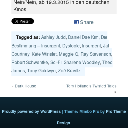
Nein/Nein, ab 19.3.2015 in den deutschen
Kinos
Share
Ashley Judd
,
Daniel Dae Kim
,
Die
Tagged as:
Bestimmung – Insurgent
,
Dystopie
,
Insurgent
,
Jai
Courtney
,
Kate Winslet
,
Maggie Q
,
Ray Stevenson
,
Robert Schwentke
,
Sci-Fi
,
Shailene Woodley
,
Theo
James
,
Tony Goldwyn
,
Zoë Kravitz
«
Dark House
Tom Holland’s Twisted Tales
»
Proudly powered by WordPress
|
Theme: Mimbo Pro by
Pro Theme
Design
.