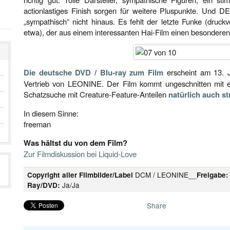
actionlastiges Finish sorgen für weitere Pluspunkte. Und
„sympathisch“ nicht hinaus. Es fehlt der letzte Funke (druckv
etwa), der aus einem interessanten Hai-Film einen besondere
Die deutsche DVD / Blu-ray zum Film
erscheint am 13. 
Vertrieb von LEONINE. Der Film kommt ungeschnitten mit ei
Schatzsuche mit Creature-Feature-Anteilen
natürlich auch s
In diesem Sinne:
freeman
Was hältst du von dem Film?
Zur Filmdiskussion bei Liquid-Love
DCM / LEONINE__
Copyright aller Filmbilder/Label
Freigabe:
Ja/Ja
Ray/DVD:
Share