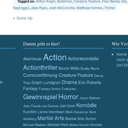
Arthur Angel
,
Bullenhai
,
Creature Feature
,
Fear Below
,
Hai
Tagged as:
Nayinggul
,
Jake Ryan
,
Josh McConville
,
Matthew Holmes
,
Thriller
«
Guns Up
Darum geht es hier!
Wie Viel
Action
Keine 
Actionkomödie
Abenteuer
nicht 
24120
Actionthriller
Bruce Willis
Buddy Movie
Comicverfilmung
Creature Feature
Danny
Drama
e-
Eric Roberts
Dolph Lundgren
Trejo
Fantasy
Fantasy-Action
Freikarten
Horror
Gewinnspiel
Jason Statham
Komödie
Jean Claude van Damme
Joel Silver
Kurzfilm
Lance Henriksen
Mark Dacascos
Mark
Martial Arts
Martial Arts Action
Wahlberg
Michael Paré
Nicolas
Michael Madsen
Mickey Rourke