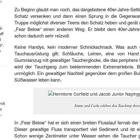
s-
Zu Beginn glaubt man noch, das dargebotene 40er-Jahre-Setti
Schatz versenken und dann einen Sprung in die Gegenwart 
Truppe möglichst diverser Teens den Schatz heben und gerät 
l-
„Fear Below“ einen anderen Weg. Er bleibt dem 40er-Jahre-S
ff
schon dadurch sehr reizvoll.
t
e“.
Keine Handys, kein moderner Schnickschnack. Was auch un
s
Tauchausrüstung gilt: Schläuche, Leinen, eine von Ha
Gummianzug mit gewaltiger Taucherglocke, die das periphere S
wird der Tauchgang zum beklemmenden Extremerlebnis. B
unmöglich. Ein gewaltiger Nachteil gegenüber dem großen Bull
Süßwasser leben kann.
mit
Jimmy und Carla erleben den Tauchtrip ihres
hm
s-
In „Fear Below“ hat er sich einen breiten Flusslauf fernab de
Dieser gewaltige Fluss transportiert viel Sediment und ist 
Schon wenige Zentimeter unter Wasser sehen die Taucher g