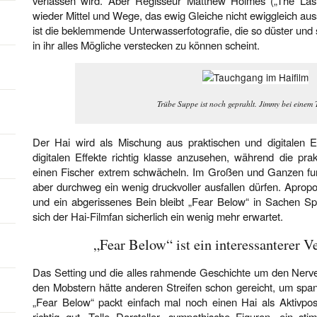
verlassen wird. Aber Regisseur Matthew Holmes („The Last
wieder Mittel und Wege, das ewig Gleiche nicht ewiggleich aus
ist die beklemmende Unterwasserfotografie, die so düster und se
in ihr alles Mögliche verstecken zu können scheint.
Trübe Suppe ist noch geprahlt. Jimmy bei einem
Der Hai wird als Mischung aus praktischen und digitalen Ef
digitalen Effekte richtig klasse anzusehen, während die pra
einen Fischer extrem schwächeln. Im Großen und Ganzen funkt
aber durchweg ein wenig druckvoller ausfallen dürfen. Aprop
und ein abgerissenes Bein bleibt „Fear Below“ in Sachen Spl
sich der Hai-Filmfan sicherlich ein wenig mehr erwartet.
„Fear Below“ ist ein interessanterer Ve
Das Setting und die alles rahmende Geschichte um den Nerv
den Mobstern hätte anderen Streifen schon gereicht, um spa
„Fear Below“ packt einfach mal noch einen Hai als Aktivpos
richtig gut. Tolle Darsteller, sympathische Figuren, ein