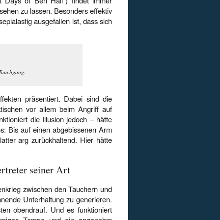
 Days of Ben Hall“) findet immer
sehen zu lassen. Besonders effektiv
pialastig ausgefallen ist, dass sich
 Tauchgang.
fekten präsentiert. Dabei sind die
ktischen vor allem beim Angriff auf
ioniert die Illusion jedoch – hätte
os: Bis auf einen abgebissenen Arm
atter arg zurückhaltend. Hier hätte
rtreter seiner Art
enkrieg zwischen den Tauchern und
nnende Unterhaltung zu generieren.
ten obendrauf. Und es funktioniert
 stimmiges Tempo und ein angenehm