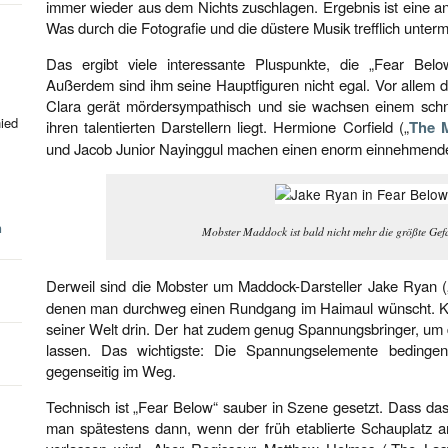
immer wieder aus dem Nichts zuschlagen. Ergebnis ist eine
Was durch die Fotografie und die düstere Musik trefflich unterm
Das ergibt viele interessante Pluspunkte, die „Fear Belo
Außerdem sind ihm seine Hauptfiguren nicht egal. Vor allem 
Clara gerät mördersympathisch und sie wachsen einem schne
hied
ihren talentierten Darstellern liegt. Hermione Corfield („
The M
und Jacob Junior Nayinggul machen einen enorm einnehmend
n
Mobster Maddock ist bald nicht mehr die größte Gefa
Derweil sind die Mobster um Maddock-Darsteller Jake Ryan (
denen man durchweg einen Rundgang im Haimaul wünscht. Ku
seiner Welt drin. Der hat zudem genug Spannungsbringer, um d
lassen. Das wichtigste: Die Spannungselemente bedingen
gegenseitig im Weg.
Technisch ist „Fear Below“ sauber in Szene gesetzt. Dass das
man spätestens dann, wenn der früh etablierte Schauplatz am