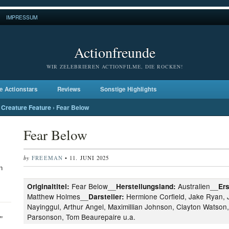
IMPRESSUM
Actionfreunde
WIR ZELEBRIEREN ACTIONFILME, DIE ROCKEN!
e Actionstars
Reviews
Sonstige Highlights
Creature Feature
›
Fear Below
Fear Below
by
FREEMAN
• 11. JUNI 2025
n
Fear Below__
Australien__
Originaltitel:
Herstellungsland:
Er
Matthew Holmes__
Hermione Corfield, Jake Ryan, 
Darsteller:
Nayinggul, Arthur Angel, Maximillian Johnson, Clayton Watson,
Parsonson, Tom Beaurepaire u.a.
"