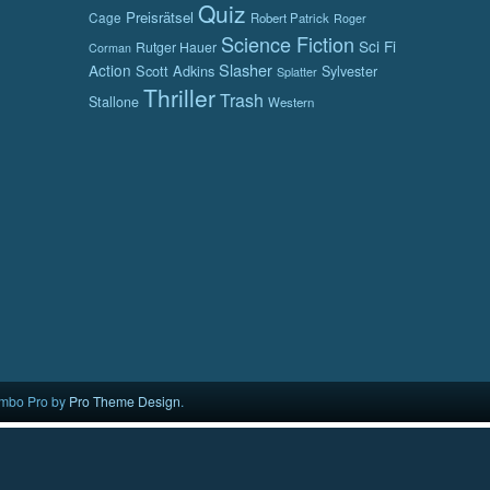
Quiz
Preisrätsel
Cage
Robert Patrick
Roger
Science Fiction
Sci Fi
Rutger Hauer
Corman
Slasher
Action
Scott Adkins
Sylvester
Splatter
Thriller
Trash
Stallone
Western
mbo Pro by
Pro Theme Design
.