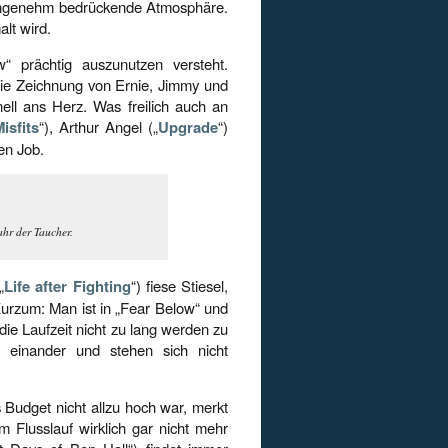
 angenehm bedrückende Atmosphäre.
alt wird.
w“ prächtig auszunutzen versteht.
die Zeichnung von Ernie, Jimmy und
ll ans Herz. Was freilich auch an
isfits
“), Arthur Angel („
Upgrade
“)
en Job.
hr der Taucher.
„
Life after Fighting
“) fiese Stiesel,
rzum: Man ist in „Fear Below“ und
ie Laufzeit nicht zu lang werden zu
 einander und stehen sich nicht
 Budget nicht allzu hoch war, merkt
 Flusslauf wirklich gar nicht mehr