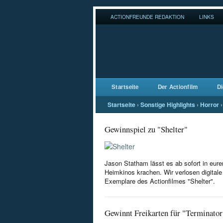
ACTIONFREUNDE REDAKTION
LINKS
Startseite
Der Actionfilm
Di
Startseite
›
Sonstige Highlights
›
Horror
›
Gewinnspiel zu "Shelter"
Jason Statham lässt es ab sofort in eure
Heimkinos krachen. Wir verlosen digitale
Exemplare des Actionfilmes "Shelter".
Gewinnt Freikarten für "Terminator