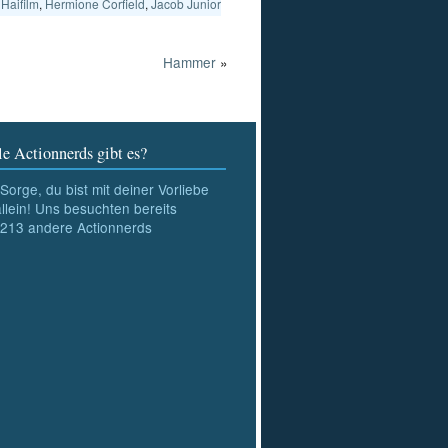
,
Haifilm
,
Hermione Corfield
,
Jacob Junior
Hammer
»
e Actionnerds gibt es?
Sorge, du bist mit deiner Vorliebe
allein! Uns besuchten bereits
213
andere Actionnerds