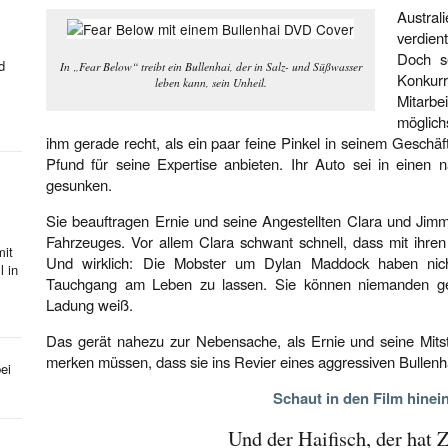
Austra
verdien
Doch s
d
In „Fear Below“ treibt ein Bullenhai, der in Salz- und Süßwasser
Konku
leben kann, sein Unheil.
Mitarbe
möglich
ihm gerade recht, als ein paar feine Pinkel in seinem Gesch
Pfund für seine Expertise anbieten. Ihr Auto sei in einen 
gesunken.
Sie beauftragen Ernie und seine Angestellten Clara und Jim
Fahrzeuges. Vor allem Clara schwant schnell, dass mit ihren
mit
Und wirklich: Die Mobster um Dylan Maddock haben nic
l in
Tauchgang am Leben zu lassen. Sie können niemanden ge
Ladung weiß.
Das gerät nahezu zur Nebensache, als Ernie und seine Mitst
merken müssen, dass sie ins Revier eines aggressiven Bullenh
ei
Schaut in den Film hinei
Und der Haifisch, der hat 