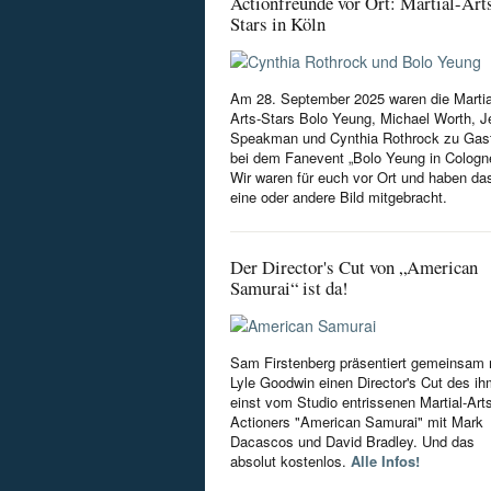
Actionfreunde vor Ort: Martial-Art
Stars in Köln
Am 28. September 2025 waren die Martia
Arts-Stars Bolo Yeung, Michael Worth, Je
Speakman und Cynthia Rothrock zu Gas
bei dem Fanevent „Bolo Yeung in Cologn
Wir waren für euch vor Ort und haben da
eine oder andere Bild mitgebracht.
Der Director's Cut von „American
Samurai“ ist da!
Sam Firstenberg präsentiert gemeinsam 
Lyle Goodwin einen Director's Cut des i
einst vom Studio entrissenen Martial-Art
Actioners "American Samurai" mit Mark
Dacascos und David Bradley. Und das
absolut kostenlos.
Alle Infos!