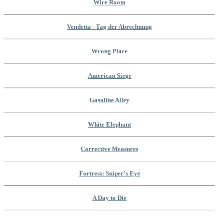
Wire Room
Vendetta - Tag der Abrechnung
Wrong Place
American Siege
Gasoline Alley
White Elephant
Corrective Measures
Fortress: Sniper's Eye
A Day to Die