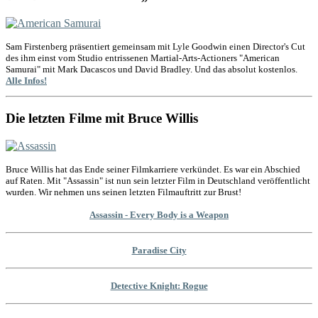
Sam Firstenberg präsentiert gemeinsam mit Lyle Goodwin einen Director's Cut
des ihm einst vom Studio entrissenen Martial-Arts-Actioners "American
Samurai" mit Mark Dacascos und David Bradley. Und das absolut kostenlos.
Alle Infos!
Die letzten Filme mit Bruce Willis
Bruce Willis hat das Ende seiner Filmkarriere verkündet. Es war ein Abschied
auf Raten. Mit "Assassin" ist nun sein letzter Film in Deutschland veröffentlicht
wurden. Wir nehmen uns seinen letzten Filmauftritt zur Brust!
Assassin - Every Body is a Weapon
Paradise City
Detective Knight: Rogue