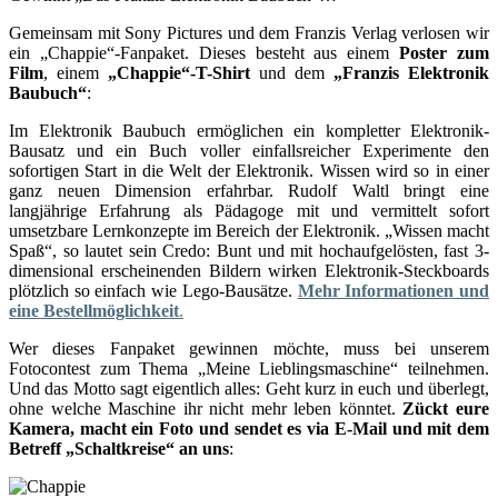
Gemeinsam mit Sony Pictures und dem Franzis Verlag verlosen wir
ein „Chappie“-Fanpaket. Dieses besteht aus einem
Poster zum
Film
, einem
„Chappie“-T-Shirt
und dem
„Franzis Elektronik
Baubuch“
:
Im Elektronik Baubuch ermöglichen ein kompletter Elektronik-
Bausatz und ein Buch voller einfallsreicher Experimente den
sofortigen Start in die Welt der Elektronik. Wissen wird so in einer
ganz neuen Dimension erfahrbar. Rudolf Waltl bringt eine
langjährige Erfahrung als Pädagoge mit und vermittelt sofort
umsetzbare Lernkonzepte im Bereich der Elektronik. „Wissen macht
Spaß“, so lautet sein Credo: Bunt und mit hochaufgelösten, fast 3-
dimensional erscheinenden Bildern wirken Elektronik-Steckboards
plötzlich so einfach wie Lego-Bausätze.
Mehr Informationen und
eine Bestellmöglichkeit
.
Wer dieses Fanpaket gewinnen möchte, muss bei unserem
Fotocontest zum Thema „Meine Lieblingsmaschine“ teilnehmen.
Und das Motto sagt eigentlich alles: Geht kurz in euch und überlegt,
ohne welche Maschine ihr nicht mehr leben könntet.
Zückt eure
Kamera, macht ein Foto und sendet es via E-Mail und mit dem
Betreff „Schaltkreise“ an uns
: