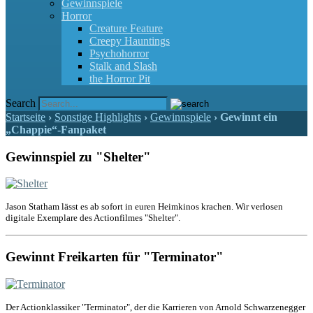
Gewinnspiele
Horror
Creature Feature
Creepy Hauntings
Psychohorror
Stalk and Slash
the Horror Pit
Search
Startseite
›
Sonstige Highlights
›
Gewinnspiele
›
Gewinnt ein
„Chappie“-Fanpaket
Gewinnspiel zu "Shelter"
Jason Statham lässt es ab sofort in euren Heimkinos krachen. Wir verlosen
digitale Exemplare des Actionfilmes "Shelter".
Gewinnt Freikarten für "Terminator"
Der Actionklassiker "Terminator", der die Karrieren von Arnold Schwarzenegger