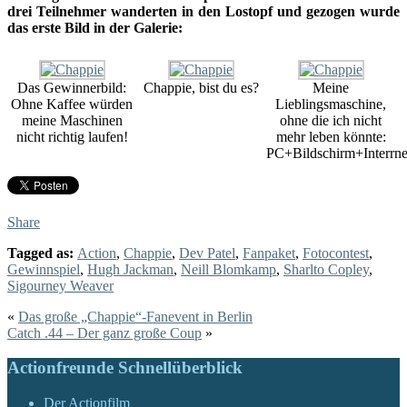
drei Teilnehmer wanderten in den Lostopf und gezogen wurde
das erste Bild in der Galerie:
Das Gewinnerbild:
Chappie, bist du es?
Meine
Ohne Kaffee würden
Lieblingsmaschine,
meine Maschinen
ohne die ich nicht
nicht richtig laufen!
mehr leben könnte:
PC+Bildschirm+Interrne
Share
Tagged as:
Action
,
Chappie
,
Dev Patel
,
Fanpaket
,
Fotocontest
,
Gewinnspiel
,
Hugh Jackman
,
Neill Blomkamp
,
Sharlto Copley
,
Sigourney Weaver
«
Das große „Chappie“-Fanevent in Berlin
Catch .44 – Der ganz große Coup
»
Actionfreunde Schnellüberblick
Der Actionfilm