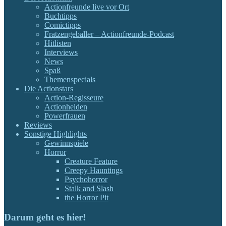
Actionfreunde live vor Ort
Buchtipps
Comictipps
Fratzengeballer – Actionfreunde-Podcast
Hitlisten
Interviews
News
Spaß
Themenspecials
Die Actionstars
Action-Regisseure
Actionhelden
Powerfrauen
Reviews
Sonstige Highlights
Gewinnspiele
Horror
Creature Feature
Creepy Hauntings
Psychohorror
Stalk and Slash
the Horror Pit
Darum geht es hier!