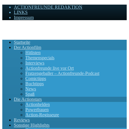
ACTIONFREUNDE REDAKTION
LINKS
Impressum
Actionfreunde
Wir zelebrieren Actionfilme, die rocken!
Startseite
Der Actionfilm
Hitlisten
Themenspecials
Interviews
Actionfreunde live vor Ort
Fratzengeballer – Actionfreunde-Podcast
Comictipps
Buchtipps
News
Spaß
Die Actionstars
Actionhelden
Powerfrauen
Action-Regisseure
Reviews
Sonstige Highlights