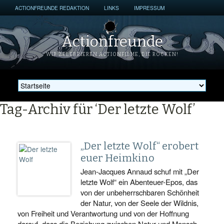
ACTIONFREUNDE REDAKTION
LINKS
IMPRESSUM
Actionfreunde
WIR ZELEBRIEREN ACTIONFILME, DIE ROCKEN!
Tag-Archiv für ‘Der letzte Wolf’
„Der letzte Wolf“ erobert
euer Heimkino
Jean-Jacques Annaud schuf mit „Der
letzte Wolf“ ein Abenteuer-Epos, das
von der unbeherrschbaren Schönheit
der Natur, von der Seele der Wildnis,
von Freiheit und Verantwortung und von der Hoffnung
darauf, dass die Beziehung zwischen Natur und Mensch