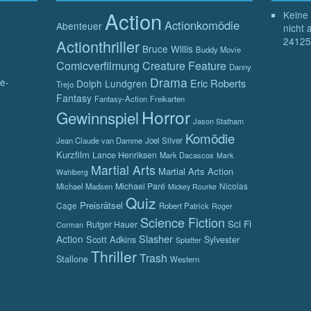
Action
Keine 
Actionkomödie
Abenteuer
nicht 
24125
Actionthriller
Bruce Willis
Buddy Movie
Comicverfilmung
Creature Feature
Danny
Drama
e-
Eric Roberts
Dolph Lundgren
Trejo
Fantasy
Fantasy-Action
Freikarten
Horror
Gewinnspiel
Jason Statham
Komödie
Jean Claude van Damme
Joel Silver
Kurzfilm
Lance Henriksen
Mark Dacascos
Mark
Martial Arts
Martial Arts Action
Wahlberg
Michael Paré
Nicolas
Michael Madsen
Mickey Rourke
Quiz
Preisrätsel
Cage
Robert Patrick
Roger
Science Fiction
Sci Fi
Rutger Hauer
Corman
Slasher
Action
Scott Adkins
Sylvester
Splatter
Thriller
Trash
Stallone
Western