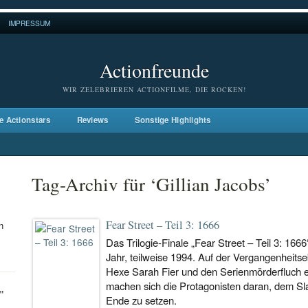
IMPRESSUM
Actionfreunde
WIR ZELEBRIEREN ACTIONFILME, DIE ROCKEN!
e Actionstars
Reviews
Sonstige Highlights
Tag-Archiv für ‘Gillian Jacobs’
Fear Street – Teil 3: 1666
n
Das Trilogie-Finale „Fear Street – Teil 3: 1666“
Jahr, teilweise 1994. Auf der Vergangenheitse
Hexe Sarah Fier und den Serienmörderfluch e
machen sich die Protagonisten daran, dem Slas
"
Ende zu setzen.