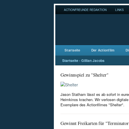
ACTIONFREUNDE REDAKTION
LINKS
Startseite
Der Actionfilm
Di
Startseite
›
Gillian Jacobs
Gewinnspiel zu "Shelter"
Jason Statham lässt es ab sofort in eure
Heimkinos krachen. Wir verlosen digitale
Exemplare des Actionfilmes "Shelter".
Gewinnt Freikarten für "Terminator