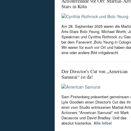
Actionfreunde vor Ort: Martial-Art
Stars in Köln
Am 28. September 2025 waren die Martia
Arts-Stars Bolo Yeung, Michael Worth, Je
Speakman und Cynthia Rothrock zu Gas
bei dem Fanevent „Bolo Yeung in Cologn
Wir waren für euch vor Ort und haben da
eine oder andere Bild mitgebracht.
Der Director's Cut von „American
Samurai“ ist da!
Sam Firstenberg präsentiert gemeinsam 
Lyle Goodwin einen Director's Cut des i
einst vom Studio entrissenen Martial-Art
Actioners "American Samurai" mit Mark
Dacascos und David Bradley. Und das
absolut kostenlos.
Alle Infos!