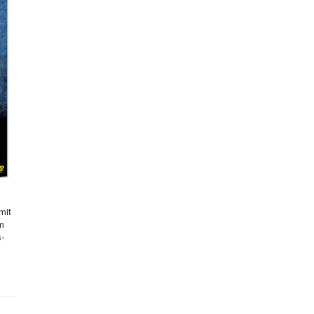
mit
hm
s-