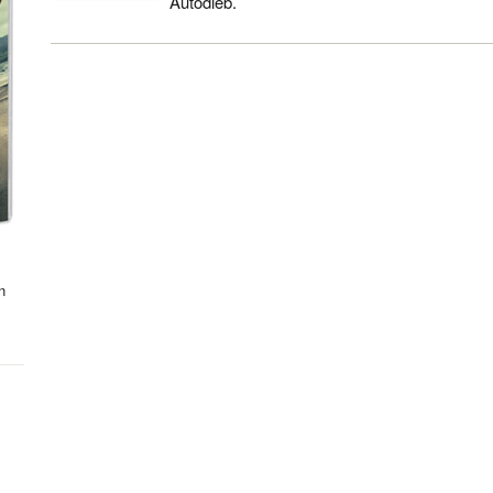
Autodieb.
n