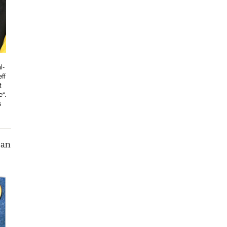
l-
ff
t
e“.
s
can