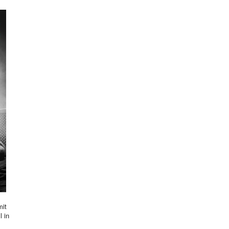
mit
l in