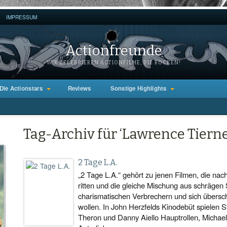
IMPRESSUM
Actionfreunde
WIR ZELEBRIEREN ACTIONFILME, DIE ROCKEN!
Die Actionstars
Reviews
Sonstige Highlights
Tag-Archiv für ‘Lawrence Tierne
2 Tage L.A.
„2 Tage L.A.“ gehört zu jenen Filmen, die nach
ritten und die gleiche Mischung aus schrägen 
charismatischen Verbrechern und sich übersc
wollen. In John Herzfelds Kinodebüt spielen 
Theron und Danny Aiello Hauptrollen, Michael 