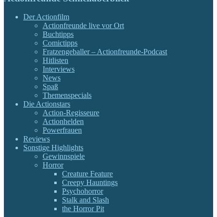
Der Actionfilm
Actionfreunde live vor Ort
Buchtipps
Comictipps
Fratzengeballer – Actionfreunde-Podcast
Hitlisten
Interviews
News
Spaß
Themenspecials
Die Actionstars
Action-Regisseure
Actionhelden
Powerfrauen
Reviews
Sonstige Highlights
Gewinnspiele
Horror
Creature Feature
Creepy Hauntings
Psychohorror
Stalk and Slash
the Horror Pit