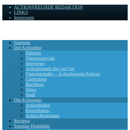
ACTIONFREUNDE REDAKTION
LINKS
Impressum
Actionfreunde
Wir zelebrieren Actionfilme, die rocken!
Startseite
Der Actionfilm
Hitlisten
Themenspecials
Interviews
Actionfreunde live vor Ort
Fratzengeballer – Actionfreunde-Podcast
Comictipps
Buchtipps
News
Spaß
Die Actionstars
Actionhelden
Powerfrauen
Action-Regisseure
Reviews
Sonstige Highlights