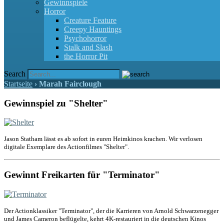
Gewinnspiele
Horror
Creature Feature
Creepy Hauntings
Psychohorror
Stalk and Slash
the Horror Pit
Search
Startseite
›
Marah Fairclough
Gewinnspiel zu "Shelter"
Jason Statham lässt es ab sofort in euren Heimkinos krachen. Wir verlosen
digitale Exemplare des Actionfilmes "Shelter".
Gewinnt Freikarten für "Terminator"
Der Actionklassiker "Terminator", der die Karrieren von Arnold Schwarzenegger
und James Cameron beflügelte, kehrt 4K-restauriert in die deutschen Kinos