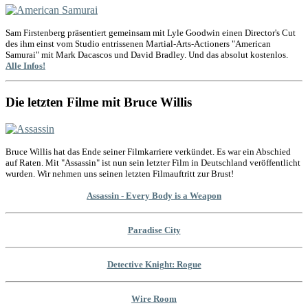
Sam Firstenberg präsentiert gemeinsam mit Lyle Goodwin einen Director's Cut
des ihm einst vom Studio entrissenen Martial-Arts-Actioners "American
Samurai" mit Mark Dacascos und David Bradley. Und das absolut kostenlos.
Alle Infos!
Die letzten Filme mit Bruce Willis
Bruce Willis hat das Ende seiner Filmkarriere verkündet. Es war ein Abschied
auf Raten. Mit "Assassin" ist nun sein letzter Film in Deutschland veröffentlicht
wurden. Wir nehmen uns seinen letzten Filmauftritt zur Brust!
Assassin - Every Body is a Weapon
Paradise City
Detective Knight: Rogue
Wire Room