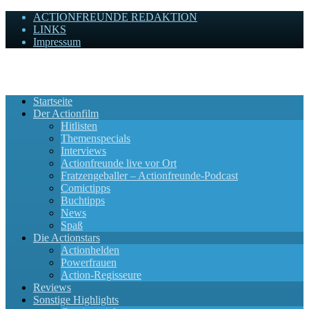
ACTIONFREUNDE REDAKTION
LINKS
Impressum
Actionfreunde
Wir zelebrieren Actionfilme, die rocken!
Startseite
Der Actionfilm
Hitlisten
Themenspecials
Interviews
Actionfreunde live vor Ort
Fratzengeballer – Actionfreunde-Podcast
Comictipps
Buchtipps
News
Spaß
Die Actionstars
Actionhelden
Powerfrauen
Action-Regisseure
Reviews
Sonstige Highlights