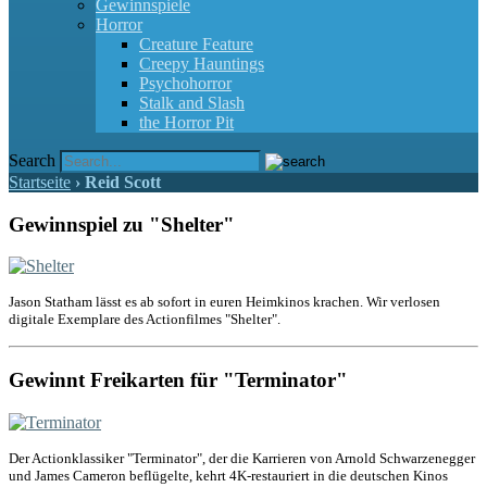
Gewinnspiele
Horror
Creature Feature
Creepy Hauntings
Psychohorror
Stalk and Slash
the Horror Pit
Search
Startseite
›
Reid Scott
Gewinnspiel zu "Shelter"
Jason Statham lässt es ab sofort in euren Heimkinos krachen. Wir verlosen
digitale Exemplare des Actionfilmes "Shelter".
Gewinnt Freikarten für "Terminator"
Der Actionklassiker "Terminator", der die Karrieren von Arnold Schwarzenegger
und James Cameron beflügelte, kehrt 4K-restauriert in die deutschen Kinos