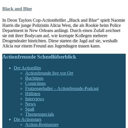
Black and Blue
In Deon Taylors Cop-Actionthriller „Black and Blue“ spielt Naomie
Harris die junge Polizistin Alicia West, die als Rookie beim Police
Department in New Orleans anfängt. Durch einen Zufall zeichnet
sie mit ihrer Bodycam auf, wie korrupte Kollegen mehrere
Drogendealer hinrichten. Diese starten die Jagd auf sie, weshalb
Alicia nur einem Freund aus Jugendtagen trauen kann.
Actionfreunde Schnellüberblick
Der Actionfilm
Actionfreunde live vor Ort
Buchtipps
Comictipps
Fratzengeballer – Actionfreunde-Podcast
Hitlisten
Interviews
News
Spaß
Themenspecials
Die Actionstars
Action-Regisseure