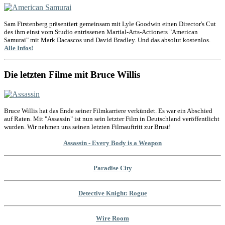
Sam Firstenberg präsentiert gemeinsam mit Lyle Goodwin einen Director's Cut
des ihm einst vom Studio entrissenen Martial-Arts-Actioners "American
Samurai" mit Mark Dacascos und David Bradley. Und das absolut kostenlos.
Alle Infos!
Die letzten Filme mit Bruce Willis
Bruce Willis hat das Ende seiner Filmkarriere verkündet. Es war ein Abschied
auf Raten. Mit "Assassin" ist nun sein letzter Film in Deutschland veröffentlicht
wurden. Wir nehmen uns seinen letzten Filmauftritt zur Brust!
Assassin - Every Body is a Weapon
Paradise City
Detective Knight: Rogue
Wire Room