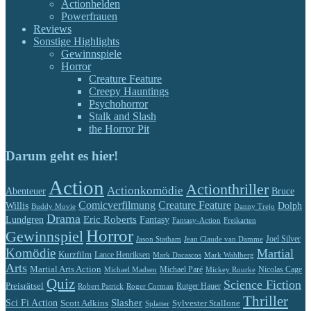
Actionhelden
Powerfrauen
Reviews
Sonstige Highlights
Gewinnspiele
Horror
Creature Feature
Creepy Hauntings
Psychohorror
Stalk and Slash
the Horror Pit
Darum geht es hier!
Action
Actionthriller
Actionkomödie
Abenteuer
Bruce
Comicverfilmung
Creature Feature
Willis
Dolph
Buddy Movie
Danny Trejo
Drama
Eric Roberts
Lundgren
Fantasy
Fantasy-Action
Freikarten
Horror
Gewinnspiel
Jason Statham
Jean Claude van Damme
Joel Silver
Komödie
Martial
Kurzfilm
Lance Henriksen
Mark Dacascos
Mark Wahlberg
Arts
Martial Arts Action
Michael Paré
Nicolas Cage
Michael Madsen
Mickey Rourke
Quiz
Science Fiction
Preisrätsel
Rutger Hauer
Robert Patrick
Roger Corman
Thriller
Slasher
Sci Fi Action
Scott Adkins
Sylvester Stallone
Splatter