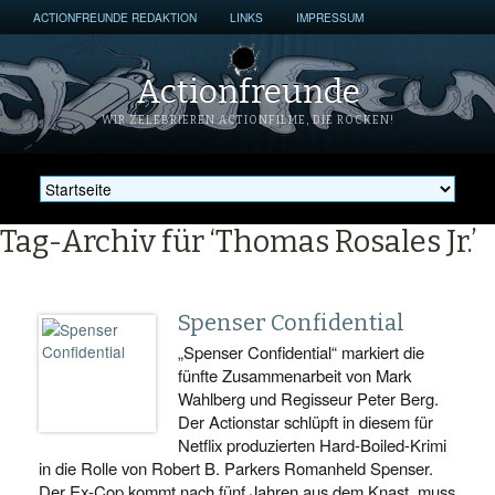
ACTIONFREUNDE REDAKTION
LINKS
IMPRESSUM
Actionfreunde
WIR ZELEBRIEREN ACTIONFILME, DIE ROCKEN!
Tag-Archiv für ‘Thomas Rosales Jr.’
Spenser Confidential
„Spenser Confidential“ markiert die
fünfte Zusammenarbeit von Mark
Wahlberg und Regisseur Peter Berg.
Der Actionstar schlüpft in diesem für
Netflix produzierten Hard-Boiled-Krimi
in die Rolle von Robert B. Parkers Romanheld Spenser.
Der Ex-Cop kommt nach fünf Jahren aus dem Knast, muss