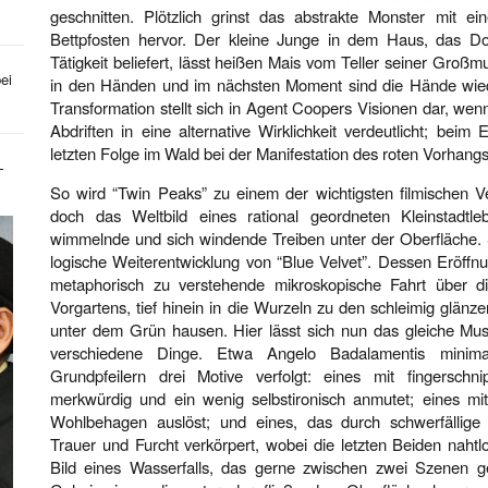
geschnitten. Plötzlich grinst das abstrakte Monster mit ei
Bettpfosten hervor. Der kleine Junge in dem Haus, das Do
Tätigkeit beliefert, lässt heißen Mais vom Teller seiner Großmu
ei
in den Händen und im nächsten Moment sind die Hände wiede
Transformation stellt sich in Agent Coopers Visionen dar, we
Abdriften in eine alternative Wirklichkeit verdeutlicht; bei
letzten Folge im Wald bei der Manifestation des roten Vorhangs
-
So wird “Twin Peaks” zu einem der wichtigsten filmischen Ve
doch das Weltbild eines rational geordneten Kleinstadtle
wimmelnde und sich windende Treiben unter der Oberfläche. 
logische Weiterentwicklung von “Blue Velvet”. Dessen Eröff
metaphorisch zu verstehende mikroskopische Fahrt über d
Vorgartens, tief hinein in die Wurzeln zu den schleimig glä
unter dem Grün hausen. Hier lässt sich nun das gleiche Muste
verschiedene Dinge. Etwa Angelo Badalamentis minimal
Grundpfeilern drei Motive verfolgt: eines mit fingerschn
merkwürdig und ein wenig selbstironisch anmutet; eines mit
Wohlbehagen auslöst; und eines, das durch schwerfällige 
Trauer und Furcht verkörpert, wobei die letzten Beiden naht
Bild eines Wasserfalls, das gerne zwischen zwei Szenen gesc