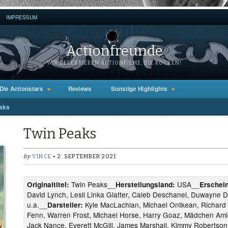
IMPRESSUM
Actionfreunde
WIR ZELEBRIEREN ACTIONFILME, DIE ROCKEN!
Die Actionstars
Reviews
Sonstige Highlights
aks
Twin Peaks
by
VINCE
• 2. SEPTEMBER 2021
Twin Peaks__
USA__
Originaltitel:
Herstellungsland:
Erschei
David Lynch, Lesli Linka Glatter, Caleb Deschanel, Duwayne 
u.a.__
Kyle MacLachlan, Michael Ontkean, Richard 
Darsteller:
Fenn, Warren Frost, Michael Horse, Harry Goaz, Mädchen Ami
Jack Nance, Everett McGill, James Marshall, Kimmy Robertson,