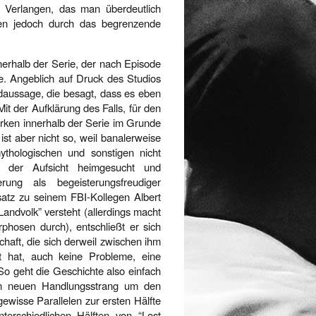
n Verlangen, das man überdeutlich
onen jedoch durch das begrenzende
nnerhalb der Serie, der nach Episode
e. Angeblich auf Druck des Studios
daussage, die besagt, dass es eben
t der Aufklärung des Falls, für den
irken innerhalb der Serie im Grunde
st aber nicht so, weil banalerweise
ythologischen und sonstigen nicht
n der Aufsicht heimgesucht und
rung als begeisterungsfreudiger
nsatz zu seinem FBI-Kollegen Albert
Landvolk” versteht (allerdings macht
hosen durch), entschließt er sich
haft, die sich derweil zwischen ihm
t hat, auch keine Probleme, eine
So geht die Geschichte also einfach
en neuen Handlungsstrang um den
wisse Parallelen zur ersten Hälfte
terschiedlichen Hälften von “Lost