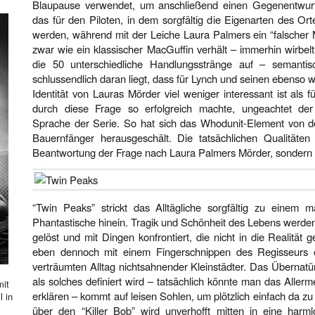
Blaupause verwendet, um anschließend einen Gegenentwurf 
das für den Piloten, in dem sorgfältig die Eigenarten des Or
werden, während mit der Leiche Laura Palmers ein “falscher M
zwar wie ein klassischer MacGuffin verhält – immerhin wirbelt
die 50 unterschiedliche Handlungsstränge auf – semanti
schlussendlich daran liegt, dass für Lynch und seinen ebenso
Identität von Lauras Mörder viel weniger interessant ist als 
durch diese Frage so erfolgreich machte, ungeachtet de
Sprache der Serie. So hat sich das Whodunit-Element von d
Bauernfänger herausgeschält. Die tatsächlichen Qualitäten a
Beantwortung der Frage nach Laura Palmers Mörder, sondern
“Twin Peaks” strickt das Alltägliche sorgfältig zu einem 
Phantastische hinein. Tragik und Schönheit des Lebens werden
gelöst und mit Dingen konfrontiert, die nicht in die Realität 
eben dennoch mit einem Fingerschnippen des Regisseurs 
verträumten Alltag nichtsahnender Kleinstädter. Das Übernatü
als solches definiert wird – tatsächlich könnte man das Aller
mit
erklären – kommt auf leisen Sohlen, um plötzlich einfach da zu
l in
über den “Killer Bob” wird unverhofft mitten in eine har