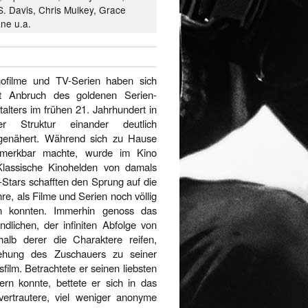
. Davis, Chris Mulkey, Grace
ane u.a.
nofilme und TV-Serien haben sich
it Anbruch des goldenen Serien-
talters im frühen 21. Jahrhundert in
rer Struktur einander deutlich
genähert. Während sich zu Hause
bemerkbar machte, wurde im Kino
Klassische Kinohelden von damals
-Stars schafften den Sprung auf die
re, als Filme und Serien noch völlig
en konnten. Immerhin genoss das
dlichen, der infiniten Abfolge von
alb derer die Charaktere reifen,
iehung des Zuschauers zu seiner
sfilm. Betrachtete er seinen liebsten
n konnte, bettete er sich in das
vertrautere, viel weniger anonyme