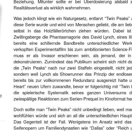
Beziehung. Mitunter sollte er bei Überdosierung alsbald 
Realitätsverlust als wirklich wahrnehmen.
Was jedoch klingt wie ein Naturgesetz, entlarvt “Twin Peaks” 
diese Serie wurde und wird von Menschen geliebt, die am lie
selbst in das Holzfällerörtchen ziehen würden. Dabei is
Zwillingsberge die Phantasmagorie des David Lynch, eines Ill
bereits eine schillernde Bandbreite unterschiedlicher W
verkopften Experimentalfilm bis zum ambitionierten Science-
muss er als Invasor erschienen sein, als jemand, der in
dekonstruieren. Zumindest das Publikum scheint sich nicht 
die „Twin Peaks“ nach nur zwei Staffeln eingestellt, nicht 
sondern weil Lynch als Showrunner das Prinzip der endlose
bereits bis zur vollkommenen Redundanz ausgereizt hatte un
Heart” neuen Ufern zuwandte, bevor er folgerichtig mit “Twin
die spielerische Systematik seines ganzen Universums d
d
zwiespältige Reaktionen zum Serien-Prequel im Kinoformat he
Doch sollte man “Twin Peaks” nicht unbedingt lieben, weil man
wohlfühlen würde und sich an all die unterschiedlichen Haup
Das Gegenteil ist der Fall. Wenigstens im Ansatz wird das
Seifenopern um Familiendynastien wie “Dallas” oder “Reich 