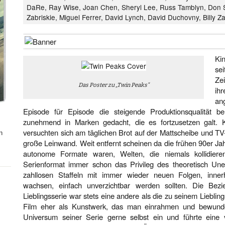
DaRe, Ray Wise, Joan Chen, Sheryl Lee, Russ Tamblyn, Don S
Zabriskie, Miguel Ferrer, David Lynch, David Duchovny, Billy Z
Ki
se
Zei
Das Poster zu „Twin Peaks“
ih
an
Episode für Episode die steigende Produktionsqualität 
zunehmend in Marken gedacht, die es fortzusetzen galt. 
versuchten sich am täglichen Brot auf der Mattscheibe und TV
n
große Leinwand. Weit entfernt scheinen da die frühen 90er Jah
autonome Formate waren, Welten, die niemals kollidier
Serienformat immer schon das Privileg des theoretisch Unen
zahllosen Staffeln mit immer wieder neuen Folgen, innerh
wachsen, einfach unverzichtbar werden sollten. Die Bez
Lieblingsserie war stets eine andere als die zu seinem Liebling
Film eher als Kunstwerk, das man einrahmen und bewunder
Universum seiner Serie gerne selbst ein und führte eine 