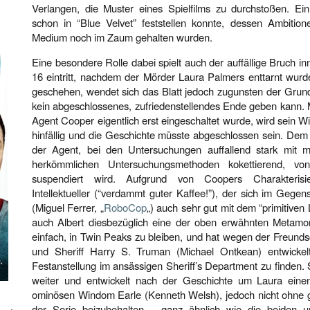
Verlangen, die Muster eines Spielfilms zu durchstoßen. Ei
schon in “Blue Velvet” feststellen konnte, dessen Ambiti
Medium noch im Zaum gehalten wurden.
Eine besondere Rolle dabei spielt auch der auffällige Bruch i
16 eintritt, nachdem der Mörder Laura Palmers enttarnt wurd
geschehen, wendet sich das Blatt jedoch zugunsten der Grun
kein abgeschlossenes, zufriedenstellendes Ende geben kann. Mi
Agent Cooper eigentlich erst eingeschaltet wurde, wird sein W
hinfällig und die Geschichte müsste abgeschlossen sein. Dem i
der Agent, bei den Untersuchungen auffallend stark mit m
herkömmlichen Untersuchungsmethoden kokettierend, vo
suspendiert wird. Aufgrund von Coopers Charakterisie
Intellektueller (“verdammt guter Kaffee!”), der sich im Gege
(Miguel Ferrer, „
RoboCop
„) auch sehr gut mit dem “primitiven 
auch Albert diesbezüglich eine der oben erwähnten Metamorp
einfach, in Twin Peaks zu bleiben, und hat wegen der Freundsc
und Sheriff Harry S. Truman (Michael Ontkean) entwickel
Festanstellung im ansässigen Sheriff’s Department zu finden. 
weiter und entwickelt nach der Geschichte um Laura ein
ominösen Windom Earle (Kenneth Welsh), jedoch nicht ohne ge
der Serie beizubehalten – ganz ähnlich wie die beiden un