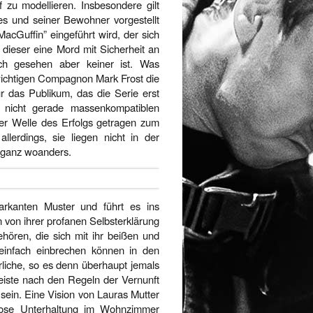
zu modellieren. Insbesondere gilt
tes und seiner Bewohner vorgestellt
acGuffin” eingeführt wird, der sich
 dieser eine Mord mit Sicherheit an
sch gesehen aber keiner ist. Was
 wichtigen Compagnon Mark Frost die
für das Publikum, das die Serie erst
r nicht gerade massenkompatiblen
er Welle des Erfolgs getragen zum
llerdings, sie liegen nicht in der
 ganz woanders.
markanten Muster und führt es ins
 von ihrer profanen Selbsterklärung
gehören, die sich mit ihr beißen und
einfach einbrechen können in den
rliche, so es denn überhaupt jemals
meiste nach den Regeln der Vernunft
 sein. Eine Vision von Lauras Mutter
mlose Unterhaltung im Wohnzimmer