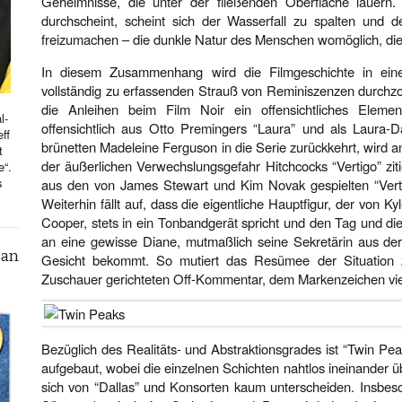
Geheimnisse, die unter der fließenden Oberfläche lauern
durchscheint, scheint sich der Wasserfall zu spalten und d
freizumachen – die dunkle Natur des Menschen womöglich, die
In diesem Zusammenhang wird die Filmgeschichte in ein
vollständig zu erfassenden Strauß von Reminiszenzen durchzog
die Anleihen beim Film Noir ein offensichtliches Ele
l-
offensichtlich aus Otto Premingers “Laura” und als Laura-D
ff
brünetten Madeleine Ferguson in die Serie zurückkehrt, wird 
t
der äußerlichen Verwechslungsgefahr Hitchcocks “Vertigo” zit
e“.
s
aus den von James Stewart und Kim Novak gespielten “Vert
Weiterhin fällt auf, dass die eigentliche Hauptfigur, der von 
Cooper, stets in ein Tonbandgerät spricht und den Tag und die
an eine gewisse Diane, mutmaßlich seine Sekretärin aus der
can
Gesicht bekommt. So mutiert das Resümee der Situation
Zuschauer gerichteten Off-Kommentar, dem Markenzeichen viele
Bezüglich des Realitäts- und Abstraktionsgrades ist “Twin Pe
aufgebaut, wobei die einzelnen Schichten nahtlos ineinander
sich von “Dallas” und Konsorten kaum unterscheiden. Insbe