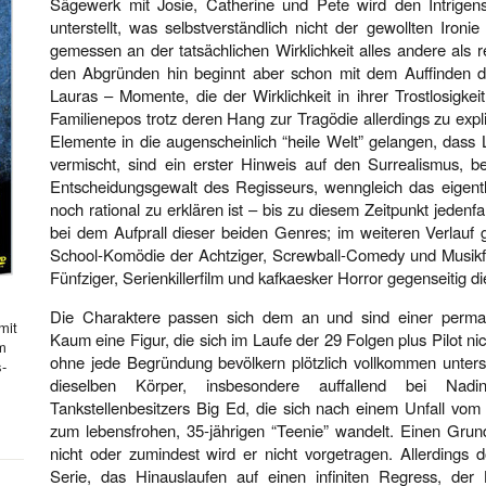
Sägewerk mit Josie, Catherine und Pete wird den Intrigens
unterstellt, was selbstverständlich nicht der gewollten Iron
gemessen an der tatsächlichen Wirklichkeit alles andere als r
den Abgründen hin beginnt aber schon mit dem Auffinden der
Lauras – Momente, die der Wirklichkeit in ihrer Trostlosigk
Familienepos trotz deren Hang zur Tragödie allerdings zu expl
Elemente in die augenscheinlich “heile Welt” gelangen, dass
vermischt, sind ein erster Hinweis auf den Surrealismus, b
Entscheidungsgewalt des Regisseurs, wenngleich das eigen
noch rational zu erklären ist – bis zu diesem Zeitpunkt jedenfa
bei dem Aufprall dieser beiden Genres; im weiteren Verlauf
School-Komödie der Achtziger, Screwball-Comedy und Musikfi
Fünfziger, Serienkillerfilm und kafkaesker Horror gegenseitig di
Die Charaktere passen sich dem an und sind einer perma
mit
Kaum eine Figur, die sich im Laufe der 29 Folgen plus Pilot n
hm
ohne jede Begründung bevölkern plötzlich vollkommen untersc
s-
dieselben Körper, insbesondere auffallend bei Nad
Tankstellenbesitzers Big Ed, die sich nach einem Unfall vo
zum lebensfrohen, 35-jährigen “Teenie” wandelt. Einen Grun
nicht oder zumindest wird er nicht vorgetragen. Allerdings do
Serie, das Hinauslaufen auf einen infiniten Regress, der