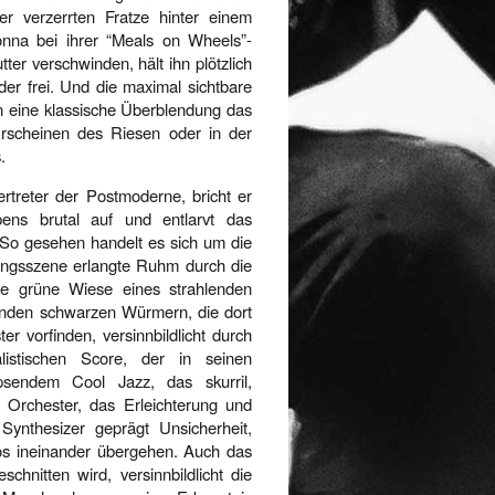
ner verzerrten Fratze hinter einem
nna bei ihrer “Meals on Wheels”-
tter verschwinden, hält ihn plötzlich
r frei. Und die maximal sichtbare
nn eine klassische Überblendung das
m Erscheinen des Riesen oder in der
.
rtreter der Postmoderne, bricht er
bens brutal auf und entlarvt das
So gesehen handelt es sich um die
nungsszene erlangte Ruhm durch die
ie grüne Wiese eines strahlenden
nzenden schwarzen Würmern, die dort
r vorfinden, versinnbildlicht durch
istischen Score, der in seinen
ipsendem Cool Jazz, das skurril,
 Orchester, das Erleichterung und
Synthesizer geprägt Unsicherheit,
los ineinander übergehen. Auch das
hnitten wird, versinnbildlicht die