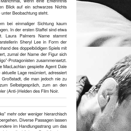
. Manchmal, wenn eine Erkenntnis
en Blick auf ein schwarzes Nichts
 unter Beobachtung steht.
em bei einmaliger Sichtung kaum
en. In der ersten Staffel sind etwa
ment. Laura Palmers Name stammt
arstellerin Sheryl Lee in Form der
anhand des doppelbödigen Spiels mit
iert, zumal der Name der Figur sich
igo”-Protagonisten zusammensetzt.
Kyle MacLachlan gespielte Agent Dale
 aktuelle Lage resümiert, adressiert
 Großstadt, die man jedoch nie zu
 zum Selbstgespräch, zum an den
r (Anti-)Helden des Film Noir.
aks” mehr oder weniger hierarchisch
 übergehen. Diverse Passagen lassen
sondere im Handlungsstrang um das