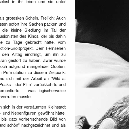
selbst in ihr leben und sie unter
als grotesken Schein. Freilich: Auch
bsten sofort ihre Sachen packen und
t die kleine Siedlung im Tal der
usionisten des Kinos, der bis dahin
erke zu Tage gebracht hatte, vom
Fiction-Großprojekt. Dem Fernsehen
 den Alltag eindringt, um ihn zu
daran gestört zu haben. Zwar wurde
jedoch aufgrund mangelnder Quoten,
n Permutation zu diesem Zeitpunkt
d sich mit der Arbeit an “Wild at
 Peaks – der Film” zurückkehrte und
emontierte – was logischerweise
rvorrufen musste.
 sich in der verträumten Kleinstadt
t- und Nebenfiguren gewöhnt hätte.
 bis dato vorherrschende Bild von
und schön” nachgezeichnet und als