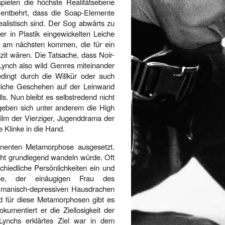
pielen die höchste Realitätsebene
ie entbehrt, dass die Soap-Elemente
ealistisch sind. Der Sog abwärts zu
 in Plastik eingewickelten Leiche
eit am nächsten kommen, die für ein
izit wären. Die Tatsache, dass Noir-
 Lynch also wild Genres miteinander
edingt durch die Willkür oder auch
tliche Geschehen auf der Leinwand
lls. Nun bleibt es selbstredend nicht
 geben sich unter anderem die High
lm der Vierziger, Jugenddrama der
e Klinke in die Hand.
nenten Metamorphose ausgesetzt.
icht grundlegend wandeln würde. Oft
hiedliche Persönlichkeiten ein und
ine, der einäugigen Frau des
m manisch-depressiven Hausdrachen
d für diese Metamorphosen gibt es
kumentiert er die Ziellosigkeit der
 Lynchs erklärtes Ziel war in dem