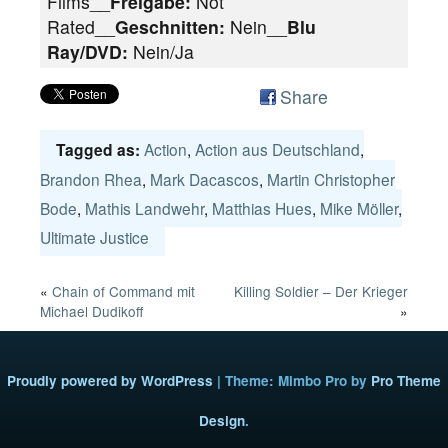
Films__
Freigabe:
Not
Rated__
Geschnitten:
Nein__
Blu
Ray/DVD:
Nein/Ja
Share
Action
,
Action aus Deutschland
,
Tagged as:
Brandon Rhea
,
Mark Dacascos
,
Martin Christopher
Bode
,
Mathis Landwehr
,
Matthias Hues
,
Mike Möller
,
Ultimate Justice
«
Chain of Command mit
Killing Soldier – Der Krieger
Michael Dudikoff
»
Proudly powered by WordPress
|
Theme: Mimbo Pro by
Pro Theme
Design
.