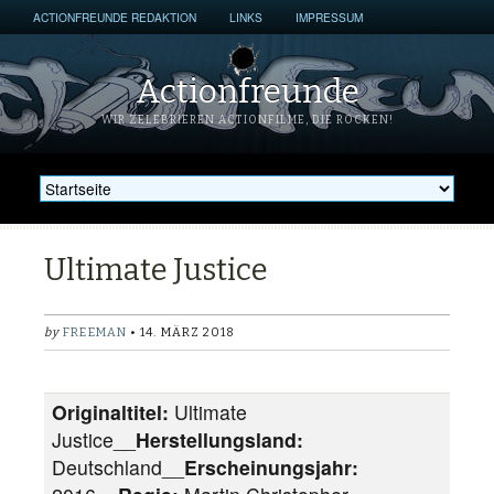
ACTIONFREUNDE REDAKTION
LINKS
IMPRESSUM
Actionfreunde
WIR ZELEBRIEREN ACTIONFILME, DIE ROCKEN!
Ultimate Justice
by
FREEMAN
• 14. MÄRZ 2018
Originaltitel:
Ultimate
Justice__
Herstellungsland:
Deutschland__
Erscheinungsjahr: