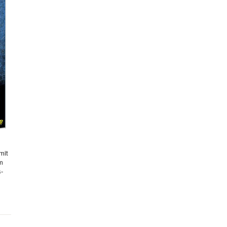
mit
hm
s-