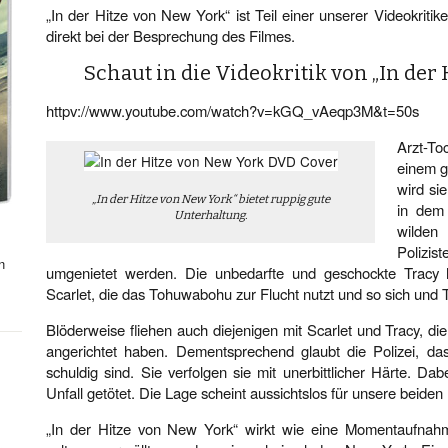
„In der Hitze von New York“ ist Teil einer unserer Videokritike
direkt bei der Besprechung des Filmes.
Schaut in die Videokritik von „In der
httpv://www.youtube.com/watch?v=kGQ_vAeqp3M&t=50s
Arzt-To
einem g
wird sie
„In der Hitze von New York“ bietet ruppig gute
in dem
Unterhaltung.
wilden
Polizis
n
umgenietet werden. Die unbedarfte und geschockte Tracy 
Scarlet, die das Tohuwabohu zur Flucht nutzt und so sich und 
Blöderweise fliehen auch diejenigen mit Scarlet und Tracy, d
angerichtet haben. Dementsprechend glaubt die Polizei, d
schuldig sind. Sie verfolgen sie mit unerbittlicher Härte. Da
Unfall getötet. Die Lage scheint aussichtslos für unsere beiden
„In der Hitze von New York“ wirkt wie eine Momentaufnahm