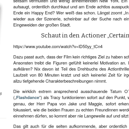
seltsam vermüllten und wenig anheimelnden New York. Ein
aufsaugt, ordentlich durchkaut und am Ende achtlos ausspu
Ende ein Happy End? Wer weiß das schon. Längst zoomt „In
wieder aus der Szenerie, scheinbar auf der Suche nach ei
Eingeweiden der großen Stadt.
Schaut in den Actioner „Certai
httpv://www.youtube.com/watch?v=lD50yy_tCn4
Dazu passt auch, dass der Film kein richtiges Ziel zu haben sch
Ansonsten treibt die Figuren gefühlt keinerlei Motivation a
aufklären? Nix davon ist Teil des Drehbuchs des Actionthril
Laufzeit von 80 Minuten kratzt und sich keinerlei Zeit für 
allzu tiefgehende Charakterbeschreibungen nimmt.
Die wirklich extrem ansprechend ausschauende Tatum O’
d
(„
Flashdance
“) als Tracy funktionieren sofort auf den Punkt
genau, der Herr Papa von Jake und Maggie, sofort erken
fokussiert, wie die beiden Frauen zu echten Freundinnen wer
einnehmen dürfen, so kommt aber nie Langeweile auf und sitzt
Das gilt auch für die selten aufkommende, aber ordentlich 