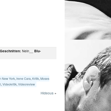
Nein__
Geschnitten:
Blu-
on New York
,
Irene Cara
,
Kritik
,
Moses
l
,
Videokritik
,
Videoreview
Hideous
»