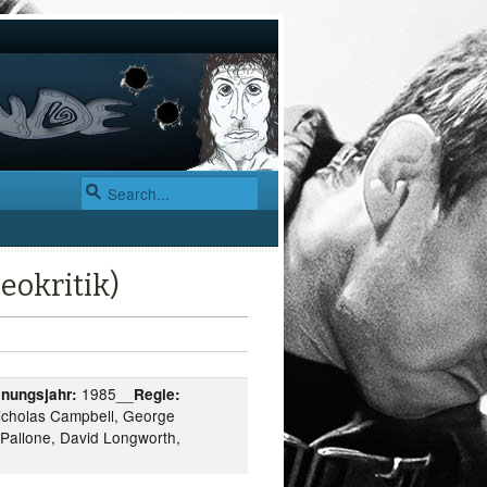
eokritik)
1985__
inungsjahr:
Regie:
icholas Campbell, George
allone, David Longworth,