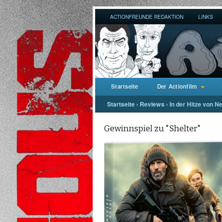
ACTIONFREUNDE REDAKTION
LINKS
Startseite
Der Actionfilm
Startseite
›
Reviews
›
In der Hitze von Ne
Gewinnspiel zu "Shelter"