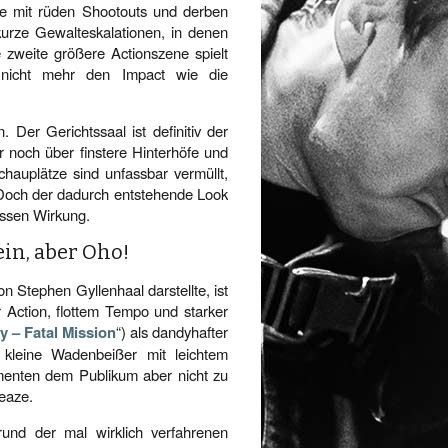
die mit rüden Shootouts und derben
 kurze Gewalteskalationen, in denen
e zweite größere Actionszene spielt
 nicht mehr den Impact wie die
. Der Gerichtssaal ist definitiv der
 noch über finstere Hinterhöfe und
chauplätze sind unfassbar vermüllt,
 Doch der dadurch entstehende Look
essen Wirkung.
ein, aber Oho!
n Stephen Gyllenhaal darstellte, ist
er Action, flottem Tempo und starker
 – Fatal Mission
“) als dandyhafter
 kleine Wadenbeißer mit leichtem
omenten dem Publikum aber nicht zu
leaze.
und der mal wirklich verfahrenen