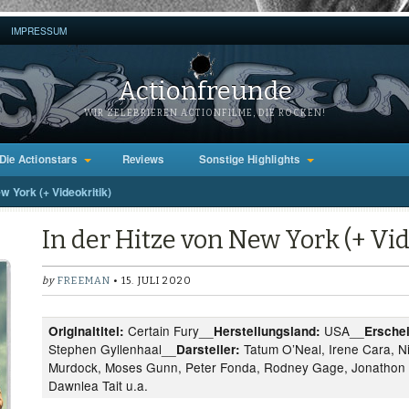
IMPRESSUM
Actionfreunde
WIR ZELEBRIEREN ACTIONFILME, DIE ROCKEN!
Die Actionstars
Reviews
Sonstige Highlights
w York (+ Videokritik)
In der Hitze von New York (+ Vid
by
FREEMAN
• 15. JULI 2020
Certain Fury__
USA__
Originaltitel:
Herstellungsland:
Ersche
Stephen Gyllenhaal__
Tatum O’Neal, Irene Cara, N
Darsteller:
Murdock, Moses Gunn, Peter Fonda, Rodney Gage, Jonathon P
Dawnlea Tait u.a.