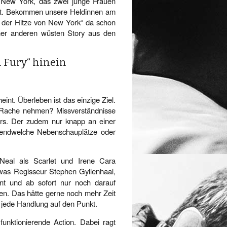
 New York, das zwei junge Frauen
ckt. Bekommen unsere Heldinnen am
 der Hitze von New York“ da schon
ner anderen wüsten Story aus den
n Fury“ hinein
eint. Überleben ist das einzige Ziel.
n. Rache nehmen? Missverständnisse
lers. Der zudem nur knapp an einer
irgendwelche Nebenschauplätze oder
Neal als Scarlet und Irene Cara
, was Regisseur Stephen Gyllenhaal,
nt und ab sofort nur noch darauf
den. Das hätte gerne noch mehr Zeit
 jede Handlung auf den Punkt.
funktionierende Action. Dabei ragt