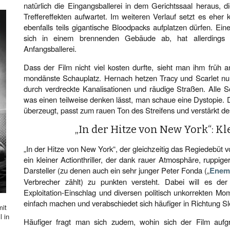
natürlich die Eingangsballerei in dem Gerichtssaal heraus, 
Treffereffekten aufwartet. Im weiteren Verlauf setzt es eher
ebenfalls teils gigantische Bloodpacks aufplatzen dürfen. Ein
sich in einem brennenden Gebäude ab, hat allerdings
Anfangsballerei.
Dass der Film nicht viel kosten durfte, sieht man ihm früh an
mondänste Schauplatz. Hernach hetzen Tracy und Scarlet nur
durch verdreckte Kanalisationen und räudige Straßen. Alle S
was einen teilweise denken lässt, man schaue eine Dystopie.
überzeugt, passt zum rauen Ton des Streifens und verstärkt d
„In der Hitze von New York“: Kl
„In der Hitze von New York“, der gleichzeitig das Regiedebüt vo
ein kleiner Actionthriller, der dank rauer Atmosphäre, ruppig
Darsteller (zu denen auch ein sehr junger Peter Fonda („
Enemy
Verbrecher zählt) zu punkten versteht. Dabei will es der
Exploitation-Einschlag und diversen politisch unkorrekten M
einfach machen und verabschiedet sich häufiger in Richtung S
mit
l in
Häufiger fragt man sich zudem, wohin sich der Film aufgr