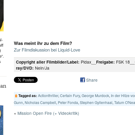
l-
Was meint ihr zu dem Film?
ff
Zur Filmdiskussion bei Liquid-Love
t
e“.
s
Pidax__
FSK 18__
Copyright aller Filmbilder/Label:
Freigabe:
Nein/Ja
ray/DVD:
Share
can
Actionthriller
,
Certain Fury
,
George Murdock
,
In der Hitze v
Tagged as:
Gunn
,
Nicholas Campbell
,
Peter Fonda
,
Stephen Gyllenhaal
,
Tatum O'Nea
«
Mission Open Fire (+ Videokritik)