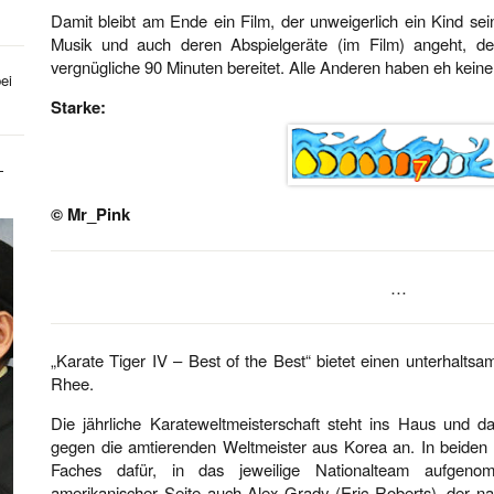
Damit bleibt am Ende ein Film, der unweigerlich ein Kind sein
Musik und auch deren Abspielgeräte (im Film) angeht, d
vergnügliche 90 Minuten bereitet. Alle Anderen haben eh kein
ei
Starke:
-
© Mr_Pink
…
„Karate Tiger IV – Best of the Best“ bietet einen unterhaltsame
Rhee.
Die jährliche Karateweltmeisterschaft steht ins Haus und d
gegen die amtierenden Weltmeister aus Korea an. In beiden L
Faches dafür, in das jeweilige Nationalteam aufgen
amerikanischer Seite auch Alex Grady (Eric Roberts), der na