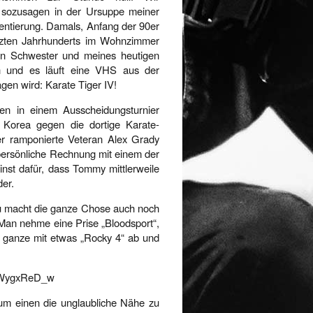
 sozusagen in der Ursuppe meiner
ientierung. Damals, Anfang der 90er
tzten Jahrhunderts im Wohnzimmer
n Schwester und meines heutigen
ch und es läuft eine VHS aus der
en wird: Karate Tiger IV!
en in einem Ausscheidungsturnier
n Korea gegen die dortige Karate-
er ramponierte Veteran Alex Grady
 persönliche Rechnung mit einem der
inst dafür, dass Tommy mittlerweile
der.
zu macht die ganze Chose auch noch
. Man nehme eine Prise „Bloodsport“,
 ganze mit etwas „Rocky 4“ ab und
kRWygxReD_w
zum einen die unglaubliche Nähe zu