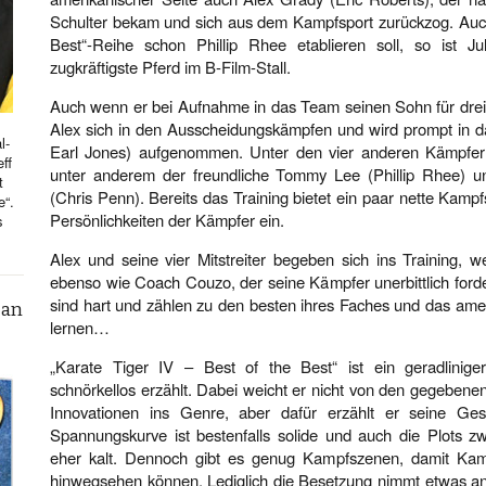
Schulter bekam und sich aus dem Kampfsport zurückzog. Auch 
Best“-Reihe schon Phillip Rhee etablieren soll, so ist J
zugkräftigste Pferd im B-Film-Stall.
Auch wenn er bei Aufnahme in das Team seinen Sohn für drei
Alex sich in den Ausscheidungskämpfen und wird prompt in
l-
Earl Jones) aufgenommen. Unter den vier anderen Kämpfern
ff
unter anderem der freundliche Tommy Lee (Phillip Rhee) un
t
(Chris Penn). Bereits das Training bietet ein paar nette Kamp
e“.
Persönlichkeiten der Kämpfer ein.
s
Alex und seine vier Mitstreiter begeben sich ins Training, w
ebenso wie Coach Couzo, der seine Kämpfer unerbittlich ford
sind hart und zählen zu den besten ihres Faches und das am
can
lernen…
„Karate Tiger IV – Best of the Best“ ist ein geradlinige
schnörkellos erzählt. Dabei weicht er nicht von den gegebene
Innovationen ins Genre, aber dafür erzählt er seine Ge
Spannungskurve ist bestenfalls solide und auch die Plots 
eher kalt. Dennoch gibt es genug Kampfszenen, damit Kam
hinwegsehen können. Lediglich die Besetzung nimmt etwas an