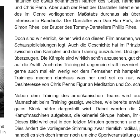
natürlich die etwas bekannteren Namen des Casts, namentli
und Chris Penn. Aber auch der Rest der Darsteller liefert ein
des im Genre vorliegenden Maßstabs durchaus als überdu
Interessante Randnotiz: Der Darsteller von Dae Han Park, de
Simon Rhee, der Bruder des Tommy-Darstellers Phillip Rhee.
Doch sind wir ehrlich, keiner wird sich diesen Film ansehen, w
Schauspielleistungen legt. Auch die Geschichte hat im Prinz
zwischen den Kämpfen und dem Training auszufüllen. Und gena
überzeugen. Die Kämpfe sind wirklich schön anzusehen, gut cho
auf die Zwölf. Auch das Training ist ungemein straff inszenier
gerne auch mal ein wenig vor dem Fernseher mit hampeln
Trainings machen durchaus was her und sei es nur, we
Desinteresse von Chris Penns Figur an Meditation und Co. sc
Neben dem Training des amerikanischen Teams wird auc
Mannschaft beim Training gezeigt, welches, wie bereits erwähn
gutes Stück härter dargestellt wird. Dabei werden die
Kampfmaschinen aufgebaut, die keinerlei Skrupel haben, ihr
Dieses Bild wird erst in den letzten Minuten gebrochen und
mit
Dies ändert die vorliegende Stimmung zwar ziemlich radikal, 
l in
handelt es sich doch immer noch um eine Sportveranstaltung 