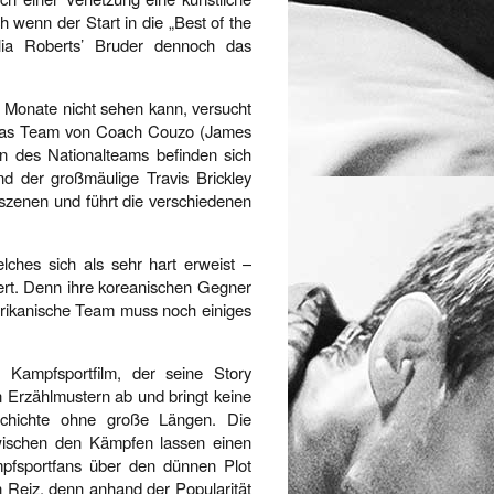
wenn der Start in die „Best of the
ulia Roberts’ Bruder dennoch das
 Monate nicht sehen kann, versucht
 das Team von Coach Couzo (James
 des Nationalteams befinden sich
d der großmäulige Travis Brickley
fszenen und führt die verschiedenen
elches sich als sehr hart erweist –
ert. Denn ihre koreanischen Gegner
erikanische Team muss noch einiges
r Kampfsportfilm, der seine Story
n Erzählmustern ab und bringt keine
schichte ohne große Längen. Die
zwischen den Kämpfen lassen einen
pfsportfans über den dünnen Plot
 Reiz, denn anhand der Popularität