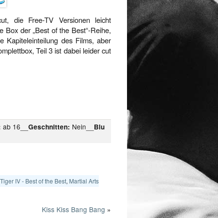
t, die Free-TV Versionen leicht
e Box der „Best of the Best“-Reihe,
e Kapiteleinteilung des Films, aber
lettbox, Teil 3 ist dabei leider cut
ab 16__
Nein__
:
Geschnitten:
Blu
Tiger IV - Best of the Best
,
Martial Arts
Kiss Kiss Bang Bang
»