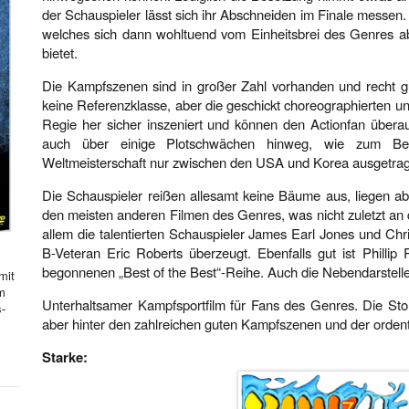
der Schauspieler lässt sich ihr Abschneiden im Finale messen.
welches sich dann wohltuend vom Einheitsbrei des Genres a
bietet.
Die Kampfszenen sind in großer Zahl vorhanden und recht gu
keine Referenzklasse, aber die geschickt choreographierten un
Regie her sicher inszeniert und können den Actionfan übera
auch über einige Plotschwächen hinweg, wie zum Beis
Weltmeisterschaft nur zwischen den USA und Korea ausgetra
Die Schauspieler reißen allesamt keine Bäume aus, liegen ab
den meisten anderen Filmen des Genres, was nicht zuletzt an 
allem die talentierten Schauspieler James Earl Jones und Ch
B-Veteran Eric Roberts überzeugt. Ebenfalls gut ist Phillip
begonnenen „Best of the Best“-Reihe. Auch die Nebendarstelle
mit
hm
Unterhaltsamer Kampfsportfilm für Fans des Genres. Die Sto
s-
aber hinter den zahlreichen guten Kampfszenen und der ordent
Starke: