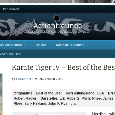
IMPRESSUM
Actionfreunde
WIR ZELEBRIEREN ACTIONFILME, DIE ROCKEN!
Die Actionstars
Reviews
Sonstige Highlights
Best of the Best
Karate Tiger IV – Best of the Bes
by
FREEMAN
• 19. DEZEMBER 2012
Best of the Best__
USA__
Originaltitel:
Herstellungsland:
Ers
Robert Radler__
Eric Roberts, Phillip Rhee, James
Darsteller:
Rhee, Sally Kirkland, John P. Ryan u.a.
Herzlich wi