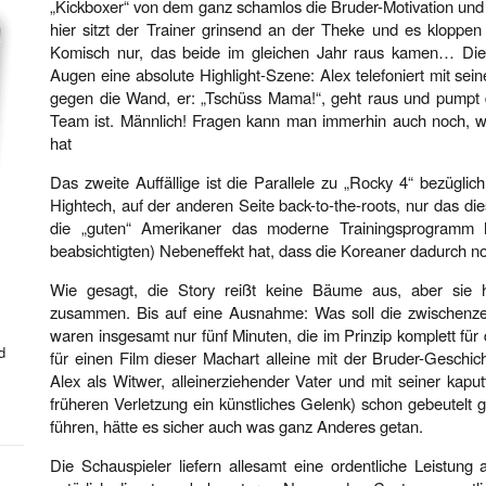
„Kickboxer“ von dem ganz schamlos die Bruder-Motivation und d
hier sitzt der Trainer grinsend an der Theke und es kloppe
Komisch nur, das beide im gleichen Jahr raus kamen… Die 
Augen eine absolute Highlight-Szene: Alex telefoniert mit sei
gegen die Wand, er: „Tschüss Mama!“, geht raus und pumpt d
Team ist. Männlich! Fragen kann man immerhin auch noch, 
hat
Das zweite Auffällige ist die Parallele zu „Rocky 4“ bezüglic
Hightech, auf der anderen Seite back-to-the-roots, nur das di
die „guten“ Amerikaner das moderne Trainingsprogramm 
beabsichtigten) Nebeneffekt hat, dass die Koreaner dadurch no
Wie gesagt, die Story reißt keine Bäume aus, aber sie h
zusammen. Bis auf eine Ausnahme: Was soll die zwischenze
waren insgesamt nur fünf Minuten, die im Prinzip komplett für
d
für einen Film dieser Machart alleine mit der Bruder-Geschi
Alex als Witwer, alleinerziehender Vater und mit seiner kaput
früheren Verletzung ein künstliches Gelenk) schon gebeute
führen, hätte es sicher auch was ganz Anderes getan.
Die Schauspieler liefern allesamt eine ordentliche Leistung