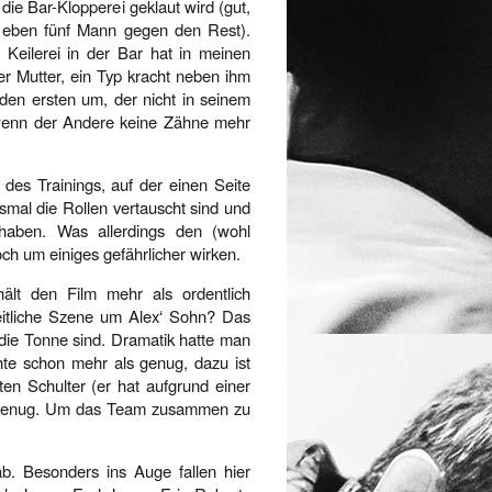
ie Bar-Klopperei geklaut wird (gut,
n eben fünf Mann gegen den Rest).
Keilerei in der Bar hat in meinen
ner Mutter, ein Typ kracht neben ihm
en ersten um, der nicht in seinem
wenn der Andere keine Zähne mehr
h des Trainings, auf der einen Seite
esmal die Rollen vertauscht sind und
haben. Was allerdings den (wohl
ch um einiges gefährlicher wirken.
ält den Film mehr als ordentlich
itliche Szene um Alex‘ Sohn? Das
 die Tonne sind. Dramatik hatte man
chte schon mehr als genug, dazu ist
ten Schulter (er hat aufgrund einer
lt genug. Um das Team zusammen zu
 ab. Besonders ins Auge fallen hier