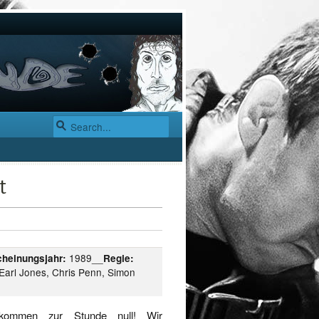
t
1989__
cheinungsjahr:
Regie:
 Earl Jones, Chris Penn, Simon
llkommen zur Stunde null! Wir