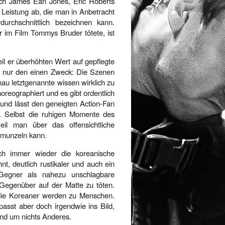
ch James Earl Jones, Eric Roberts
e Leistung ab, die man in Anbetracht
rchschnittlich bezeichnen kann.
r im Film Tommys Bruder tötete, ist
eil er überhöhten Wert auf gepflegte
ip nur den einen Zweck: Die Szenen
u letztgenannte wissen wirklich zu
reographiert und es gibt ordentlich
t und lässt den geneigten Action-Fan
. Selbst die ruhigen Momente des
il man über das offensichtliche
hmunzeln kann.
h immer wieder die koreanische
t, deutlich rustikaler und auch ein
 Gegner als nahezu unschlagbare
 Gegenüber auf der Matte zu töten.
 die Koreaner werden zu Menschen.
passt aber doch irgendwie ins Bild,
und um nichts Anderes.