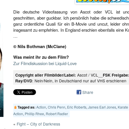
Die deutsche Videofassung von Ascot oder VCL ist uncu
geschnitten, aber guckbar. Ich persönlich habe die schwedisch
ganz ordentliche Quali für ein B-Movie und uncut, leider ohn
insgesamt zu empfehlen. In England erschien ebenfalls eine Komp
…
© Nils Bothman (McClane)
Was meint ihr zu dem Film?
Zur Filmdiskussion bei Liquid-Love
Ascot / VCL__
Copyright aller Filmbilder/Label:
FSK Freigabe
: Nein/Nein, in Deutschland nur auf VHS erschienen
Ray/DVD
Share
Action
,
Chris Penn
,
Eric Roberts
,
James Earl Jones
,
Karate 
Tagged as:
Action
,
Phillip Rhee
,
Robert Radler
«
Fight – City of Darkness