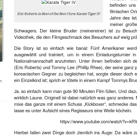
befinden uns
filmischen Or
Eric Roberts in Best of the Best I bzw. Karate Tiger IV
Jahre des le
meiner große
Schwagers. Der kleine Bruder (meinereiner) ist zu Besu
Videothek, die den Filmgeschmack des Besuchers auf ewig präg
Die Story ist so einfach wie banal: Fünf Amerikaner werd
ausgewählt und trainiert, um in einem Einladungsturnier i
Nationalmannschaft anzutreten. Unter ihnen befinden sich d
(Eric Roberts) und Tommy Lee (Phillip Rhee), der seine ganz
koreanischen Gegner zu begleichen hat, sorgte dieser doch e
ein Einzelkind ist; sprich er tötete in einem Kampf Tommys Bru
n
Ja, so einfach kann man gute 90 Minuten Film füllen. Und da
wirklich Laune. Originell ist dabei natürlich was ganz anderes
mixe das ganze mit einem Schuss „Kickboxer“, schmecke das
lasse es unter Aufsicht eines Regisseurs eine Weile köcheln.
httpv://www.youtube.com/watch?v=
Hierbei fallen zwei Dinge doch ziemlich ins Auge: Da wäre 