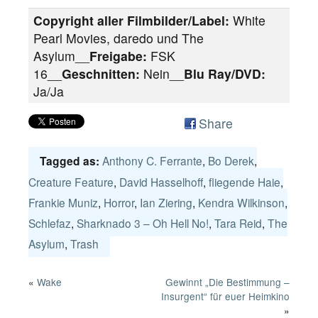
Copyright aller Filmbilder/Label:
White
Pearl Movies, daredo und The
Asylum__
Freigabe:
FSK
16__
Geschnitten:
Nein__
Blu Ray/DVD:
Ja/Ja
Share
Anthony C. Ferrante
,
Bo Derek
,
Tagged as:
Creature Feature
,
David Hasselhoff
,
fliegende Haie
,
Frankie Muniz
,
Horror
,
Ian Ziering
,
Kendra Wilkinson
,
Schlefaz
,
Sharknado 3 – Oh Hell No!
,
Tara Reid
,
The
Asylum
,
Trash
«
Wake
Gewinnt „Die Bestimmung –
Insurgent“ für euer Heimkino
»