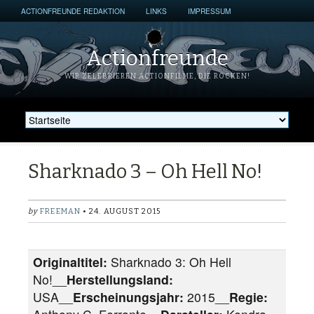
ACTIONFREUNDE REDAKTION
LINKS
IMPRESSUM
Actionfreunde
WIR ZELEBRIEREN ACTIONFILME, DIE ROCKEN!
Sharknado 3 – Oh Hell No!
by
FREEMAN
• 24. AUGUST 2015
Originaltitel:
Sharknado 3: Oh Hell
No!__
Herstellungsland:
USA__
Erscheinungsjahr:
2015__
Regie: