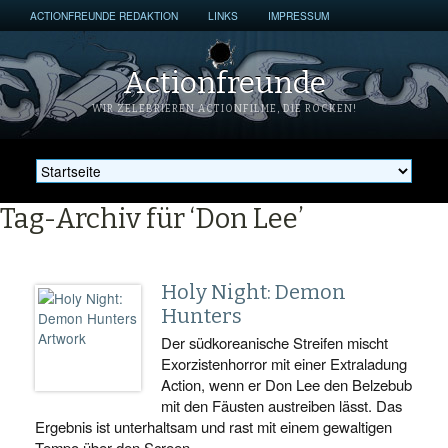
ACTIONFREUNDE REDAKTION
LINKS
IMPRESSUM
Actionfreunde
WIR ZELEBRIEREN ACTIONFILME, DIE ROCKEN!
Tag-Archiv für ‘Don Lee’
Holy Night: Demon
Hunters
Der südkoreanische Streifen mischt
Exorzistenhorror mit einer Extraladung
Action, wenn er Don Lee den Belzebub
mit den Fäusten austreiben lässt. Das
Ergebnis ist unterhaltsam und rast mit einem gewaltigen
Tempo über den Screen.