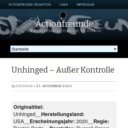
ACTIONFREUNDE REDAKTION
LINKS
IMPRESSUM
Actionfreunde
WIR ZELEBRIEREN ACTIONFILME, DIE ROCKEN!
Unhinged – Außer Kontrolle
by
FREEMAN
• 23. NOVEMBER 2020
Originaltitel:
Unhinged__
Herstellungsland:
USA__
Erscheinungsjahr:
2020__
Regie: