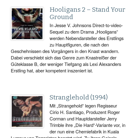
Hooligans 2 – Stand Your
Ground
In Jesse V. Johnsons Direct-to-video-
Sequel zu dem Drama „Hooligans“
werden Nebendarsteller des Erstlings
zu Hauptfiguren, die nach den
Geschehnissen des Vorgängers in den Knast wandern.
Dabei verschiebt sich das Genre zum Knastreißer der
Güteklasse B, der weniger Tiefgang als Lexi Alexanders
Erstling hat, aber kompetent inszeniert ist.
Stranglehold (1994)
Mit „Strangehold“ legen Regisseur
Cirio H. Santiago, Produzent Roger
Corman und Hauptdarsteller Jerry
Trimble ihre „Die Hard“-Variante vor, in
der nun eine Chemiefabrik in Kuala
Lumpur von Terroristen besetzt wird. Zu ihren Geiseln