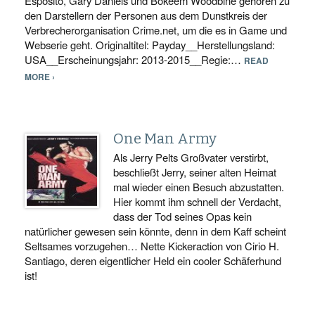
Esposito, Gary Daniels und Bokeem Woodbine gehören zu
den Darstellern der Personen aus dem Dunstkreis der
Verbrecherorganisation Crime.net, um die es in Game und
Webserie geht. Originaltitel: Payday__Herstellungsland:
USA__Erscheinungsjahr: 2013-2015__Regie:…
READ
MORE ›
One Man Army
Als Jerry Pelts Großvater verstirbt,
beschließt Jerry, seiner alten Heimat
mal wieder einen Besuch abzustatten.
Hier kommt ihm schnell der Verdacht,
dass der Tod seines Opas kein
natürlicher gewesen sein könnte, denn in dem Kaff scheint
Seltsames vorzugehen… Nette Kickeraction von Cirio H.
Santiago, deren eigentlicher Held ein cooler Schäferhund
ist!