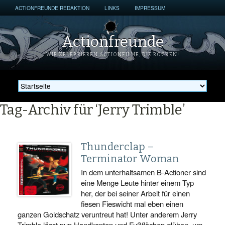
ACTIONFREUNDE REDAKTION
LINKS
IMPRESSUM
Actionfreunde
WIR ZELEBRIEREN ACTIONFILME, DIE ROCKEN!
Tag-Archiv für ‘Jerry Trimble’
Thunderclap –
Terminator Woman
In dem unterhaltsamen B-Actioner sind
eine Menge Leute hinter einem Typ
her, der bei seiner Arbeit für einen
fiesen Fieswicht mal eben einen
ganzen Goldschatz veruntreut hat! Unter anderem Jerry
Trimble lässt nun Handkanten und Fußflächen glühen, um