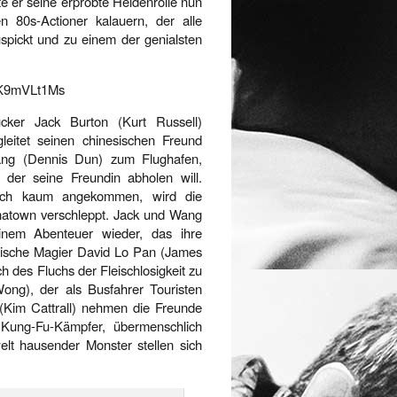
fte er seine erprobte Heldenrolle nun
n 80s-Actioner kalauern, der alle
spickt und zu einem der genialsten
FK9mVLt1Ms
ucker Jack Burton (Kurt Russell)
gleitet seinen chinesischen Freund
ng (Dennis Dun) zum Flughafen,
 der seine Freundin abholen will.
ch kaum angekommen, wird die
natown verschleppt. Jack und Wang
inem Abenteuer wieder, das ihre
esische Magier David Lo Pan (James
 des Fluchs der Fleischlosigkeit zu
ng), der als Busfahrer Touristen
(Kim Cattrall) nehmen die Freunde
 Kung-Fu-Kämpfer, übermenschlich
lt hausender Monster stellen sich