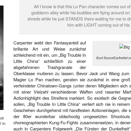
All I know is that this Lo Pan character comes out of 
goddamn alley while his buddies are flying around on 
shreds while he just STANDS there waiting for me to dri
him with LIGHT coming out of his
Carpenter webt den Fantasyanteil auf
brillante Art und Weise zunächst
schleichend mit ein, um „Big Trouble In
Kurt Russell arbeitet 
Little China“ schließlich zu einer
abgefahrenen Trashgranate der
Oberklasse mutieren zu lassen. Bevor Jack und Wang zum 
Magier Lo Pan machen, geraten sie zunächst in eine groß 
verfeindeter Chinatown-Gangs (unter deren Mitgliedern sich 
mit einer Vielzahl verschiedener Waffen und rasanter Mart
Actionhighlight des Streifens markiert. So exotisch die Geg
sollen, „Big Trouble In Little China“ verliert sich nie in reinem
Geschehen durchgehend mit handfesten Actioneinlagen, die si
der 80er wunderbar oldschoolig umgesetzten Shootout
mit
choreographierten Kung-Fu-Fights zusammensetzen, in denen
l in
auch in Carpenters Folgewerk „Die Fürsten der Dunkelheit“ a