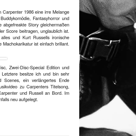
.
ohn Carpenter 1986 eine irre Melange
 Buddykomödie, Fantasyhorror und
ie abgefreakte Story gleichermaßen
er Score beitragen, unglaublich ist.
alles und Kurt Russells ironische
achokarikatur ist einfach brillant.
Disc, Zwei-Disc-Special Edition und
 Letztere besitze ich und bin sehr
ed Scenes, ein verlängertes Ende
usikvideo zu Carpenters Titelsong,
Carpenter und Russell an Bord. Im
falls neu aufgelegt.