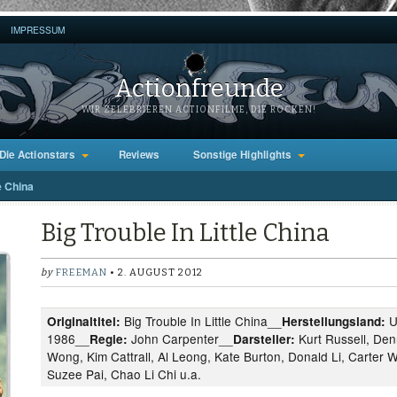
IMPRESSUM
Actionfreunde
WIR ZELEBRIEREN ACTIONFILME, DIE ROCKEN!
Die Actionstars
Reviews
Sonstige Highlights
le China
Big Trouble In Little China
by
FREEMAN
• 2. AUGUST 2012
Big Trouble In Little China__
U
Originaltitel:
Herstellungsland:
1986__
John Carpenter__
Kurt Russell, Den
Regie:
Darsteller:
Wong, Kim Cattrall, Al Leong, Kate Burton, Donald Li, Carter
Suzee Pai, Chao Li Chi u.a.