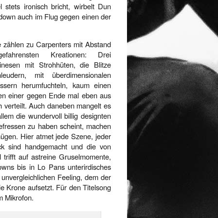
stets ironisch bricht, wirbelt Dun
down auch im Flug gegen einen der
e zählen zu Carpenters mit Abstand
gefahrensten Kreationen: Drei
inesen mit Strohhüten, die Blitze
hleudern, mit überdimensionalen
ssern herumfuchteln, kaum einen
nen einer gegen Ende mal eben aus
h verteilt. Auch daneben mangelt es
llem die wundervoll billig designten
efressen zu haben scheint, machen
nügen. Hier atmet jede Szene, jeder
ick sind handgemacht und die von
 trifft auf astreine Gruselmomente,
ns bis in Lo Pans unterirdisches
 unvergleichlichen Feeling, dem der
e Krone aufsetzt. Für den Titelsong
m Mikrofon.