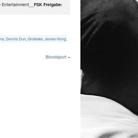
 Entertainment__
FSK Freigabe:
ina
,
Dennis Dun
,
Groteske
,
James Hong
,
Bloodsport
»