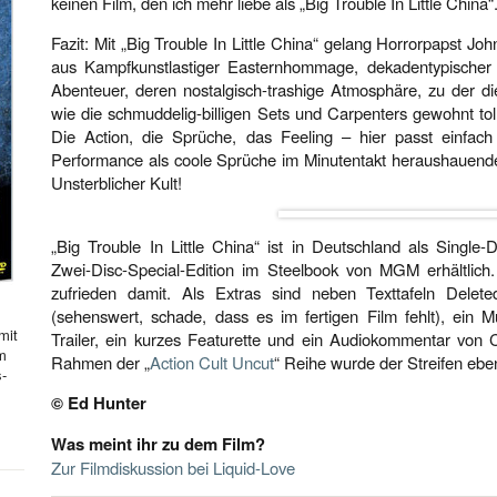
keinen Film, den ich mehr liebe als „Big Trouble In Little China“
Fazit: Mit „Big Trouble In Little China“ gelang Horrorpapst J
aus Kampfkunstlastiger Easternhommage, dekadentypischer
Abenteuer, deren nostalgisch-trashige Atmosphäre, zu der d
wie die schmuddelig-billigen Sets und Carpenters gewohnt toll
Die Action, die Sprüche, das Feeling – hier passt einfach 
Performance als coole Sprüche im Minutentakt heraushauende M
Unsterblicher Kult!
„Big Trouble In Little China“ ist in Deutschland als Single-
Zwei-Disc-Special-Edition im Steelbook von MGM erhältlich.
zufrieden damit. Als Extras sind neben Texttafeln Delet
(sehenswert, schade, dass es im fertigen Film fehlt), ein M
mit
Trailer, ein kurzes Featurette und ein Audiokommentar von 
hm
Rahmen der „
Action Cult Uncut
“ Reihe wurde der Streifen eben
s-
© Ed Hunter
Was meint ihr zu dem Film?
Zur Filmdiskussion bei Liquid-Love