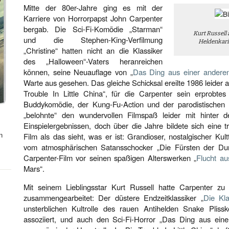
Mitte der 80er-Jahre ging es mit der
Karriere von Horrorpapst John Carpenter
bergab. Die Sci-Fi-Komödie „Starman“
Kurt Russell
und die Stephen-King-Verfilmung
Heldenkarika
„Christine“ hatten nicht an die Klassiker
des „Halloween“-Vaters heranreichen
können, seine Neuauflage von „
Das Ding aus einer andere
Warte aus gesehen. Das gleiche Schicksal ereilte 1986 leider
Trouble In Little China“, für die Carpenter sein erprobt
Buddykomödie, der Kung-Fu-Action und der parodistischen
„belohnte“ den wundervollen Filmspaß leider mit hinter 
Einspielergebnissen, doch über die Jahre bildete sich eine
n
Film als das sieht, was er ist: Grandioser, nostalgischer Kul
vom atmosphärischen Satansschocker „Die Fürsten der Dunke
Carpenter-Film vor seinen spaßigen Alterswerken „
Flucht au
Mars“.
Mit seinem Lieblingsstar Kurt Russell hatte Carpenter zu
zusammengearbeitet: Der düstere Endzeitklassiker „
Die Kl
unsterblichen Kultrolle des rauen Antihelden Snake Plis
assoziiert, und auch den Sci-Fi-Horror „Das Ding aus eine