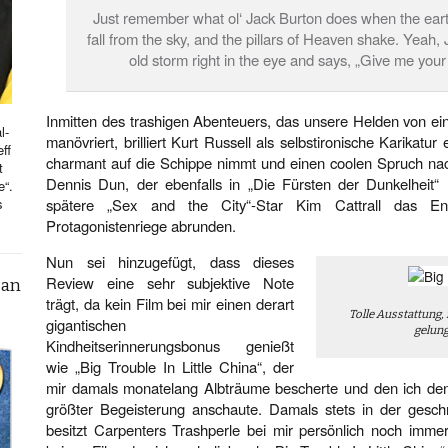
Just remember what ol‘ Jack Burton does when the eart
fall from the sky, and the pillars of Heaven shake. Yeah, 
old storm right in the eye and says, „Give me your b
Inmitten des trashigen Abenteuers, das unsere Helden von ei
l-
manövriert, brilliert Kurt Russell als selbstironische Karikat
ff
charmant auf die Schippe nimmt und einen coolen Spruch n
t
Dennis Dun, der ebenfalls in „Die Fürsten der Dunkelheit“
e“.
s
spätere „Sex and the City“-Star Kim Cattrall das En
Protagonistenriege abrunden.
Nun sei hinzugefügt, dass dieses
Review eine sehr subjektive Note
can
trägt, da kein Film bei mir einen derart
Tolle Ausstattung, 
gigantischen
gelun
Kindheitserinnerungsbonus genießt
wie „Big Trouble In Little China“, der
mir damals monatelang Albträume bescherte und den ich de
größter Begeisterung anschaute. Damals stets in der gesch
besitzt Carpenters Trashperle bei mir persönlich noch imme