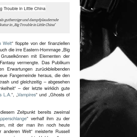
 als gutherzige und dampfplaudernde
tur in „Big Trouble in Little China“
n Welt
“ floppte von der finanziellen
 auch die irre Eastern-Hommage „Big
es Gruselkönnen mit Elementen der
 Fantasy vermengte. Das Publikum
den Erwartungen zurückbleibenden
 treue Fangemeinde heraus, die den
ttrash und gleichzeitig – abgesehen
lheit“ – der letzte wirklich gute
s L.A.
“, „
Vampires
“ und „Ghosts of
 diesem Zeitpunkt bereits zweimal
apperschlange
“ verhalf ihm zu der
sken, mit der man ihn noch heute
r anderen Welt“ meisterte Russell