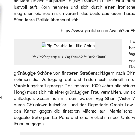
souverän in der Hauptrolle. In „Big Trouble In Little China“ dur
lustvoll aufs Korn nehmen und sich durch einen ironische
möglichen Genres in sich vereint, das beste aus jedem herau
80er-Jahre-Relikte überhaupt zählt.
httpv://www.youtube.com/watch?v=t
Tr
be
Wa
Die Heldenparty aus „Big Trouble in Little China“
wo
Do
grünäugige Schöne von finsteren Straßenschlägern nach Chi
nehmen die Verfolgung auf und finden sich schnell in e
Vorstellungskraft sprengt: Der mehrere 1000 Jahre alte chin
Hong) muss sich mit einer grünäugigen Frau vermählen, um sich
d
entledigen. Zusammen mit dem weisen Egg Shen (Victor Wo
durch Chinatown kutschiert, und der Reporterin Gracie Law 
den Kampf gegen die finsteren Mächte auf. Martialische
begabte Schergen Lo Pans und eine Vielzahl in der Unterwe
ihnen entgegen…