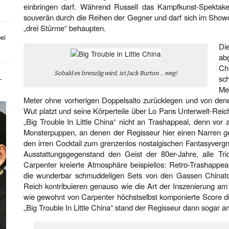
einbringen darf. Während Russell das Kampfkunst-Spektakel 
souverän durch die Reihen der Gegner und darf sich im Show
„drei Stürme“ behaupten.
ei
Di
ab
Ch
Sobald es brenzlig wird, ist Jack Burton … weg!
sc
-
Me
Meter ohne vorherigen Doppelsalto zurücklegen und von de
Wut platzt und seine Körperteile über Lo Pans Unterwelt-Reic
„Big Trouble In Little China“ nicht an Trashappeal, denn vor a
Monsterpuppen, an denen der Regisseur hier einen Narren g
den irren Cocktail zum grenzenlos nostalgischen Fantasyverg
Ausstattungsgegenstand den Geist der 80er-Jahre, alle Tr
Carpenter kreierte Atmosphäre beispiellos: Retro-Trashappeal
die wunderbar schmuddeligen Sets von den Gassen Chinatow
Reich kontribuieren genauso wie die Art der Inszenierung am
wie gewohnt von Carpenter höchstselbst komponierte Score di
„Big Trouble In Little China“ stand der Regisseur dann sogar a