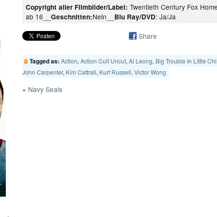
Twentieth Century Fox Home
Copyright aller Filmbilder/Label:
ab 16__
Nein__
: Ja/Ja
Geschnitten:
Blu Ray/DVD
Share
Action
,
Action Cult Uncut
,
Al Leong
,
Big Trouble In Little Ch
Tagged as:
John Carpenter
,
Kim Cattrall
,
Kurt Russell
,
Victor Wong
«
Navy Seals