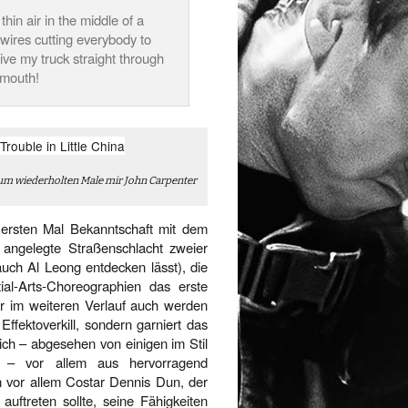
thin air in the middle of a
wires cutting everybody to
ve my truck straight through
 mouth!
zum wiederholten Male mir John Carpenter
ersten Mal Bekanntschaft mit dem
angelegte Straßenschlacht zweier
auch Al Leong entdecken lässt), die
ial-Arts-Choreographien das erste
ner im weiteren Verlauf auch werden
 Effektoverkill, sondern garniert das
ch – abgesehen von einigen im Stil
s – vor allem aus hervorragend
 vor allem Costar Dennis Dun, der
uftreten sollte, seine Fähigkeiten