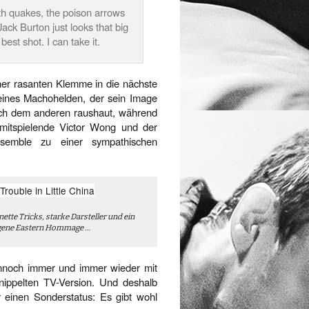
h quakes, the poison arrows
Jack Burton just looks that big
est shot. I can take it.
ner rasanten Klemme in die nächste
ur eines Machohelden, der sein Image
ach dem anderen raushaut, während
 mitspielende Victor Wong und der
semble zu einer sympathischen
nette Tricks, starke Darsteller und ein
gene Eastern Hommage …
nnoch immer und immer wieder mit
nippelten TV-Version. Und deshalb
r einen Sonderstatus: Es gibt wohl