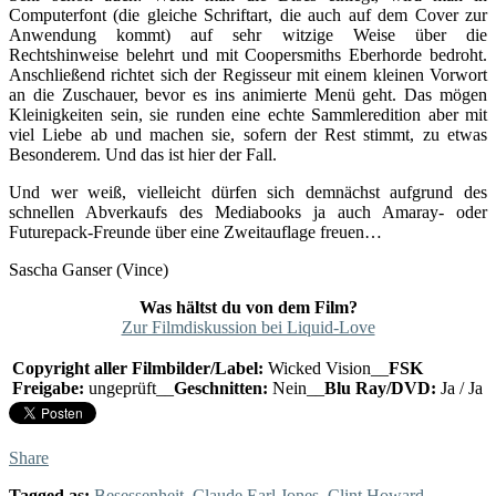
Computerfont (die gleiche Schriftart, die auch auf dem Cover zur
Anwendung kommt) auf sehr witzige Weise über die
Rechtshinweise belehrt und mit Coopersmiths Eberhorde bedroht.
Anschließend richtet sich der Regisseur mit einem kleinen Vorwort
an die Zuschauer, bevor es ins animierte Menü geht. Das mögen
Kleinigkeiten sein, sie runden eine echte Sammleredition aber mit
viel Liebe ab und machen sie, sofern der Rest stimmt, zu etwas
Besonderem. Und das ist hier der Fall.
Und wer weiß, vielleicht dürfen sich demnächst aufgrund des
schnellen Abverkaufs des Mediabooks ja auch Amaray- oder
Futurepack-Freunde über eine Zweitauflage freuen…
Sascha Ganser (Vince)
Was hältst du von dem Film?
Zur Filmdiskussion bei Liquid-Love
Copyright aller Filmbilder/Label:
Wicked Vision__
FSK
Freigabe:
ungeprüft__
Geschnitten:
Nein__
Blu Ray/DVD:
Ja / Ja
Share
Tagged as:
Besessenheit
,
Claude Earl Jones
,
Clint Howard
,