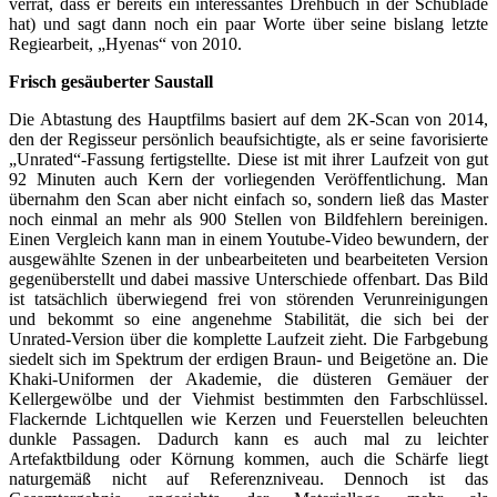
verrät, dass er bereits ein interessantes Drehbuch in der Schublade
hat) und sagt dann noch ein paar Worte über seine bislang letzte
Regiearbeit, „Hyenas“ von 2010.
Frisch gesäuberter Saustall
Die Abtastung des Hauptfilms basiert auf dem 2K-Scan von 2014,
den der Regisseur persönlich beaufsichtigte, als er seine favorisierte
„Unrated“-Fassung fertigstellte. Diese ist mit ihrer Laufzeit von gut
92 Minuten auch Kern der vorliegenden Veröffentlichung. Man
übernahm den Scan aber nicht einfach so, sondern ließ das Master
noch einmal an mehr als 900 Stellen von Bildfehlern bereinigen.
Einen Vergleich kann man in einem Youtube-Video bewundern, der
ausgewählte Szenen in der unbearbeiteten und bearbeiteten Version
gegenüberstellt und dabei massive Unterschiede offenbart. Das Bild
ist tatsächlich überwiegend frei von störenden Verunreinigungen
und bekommt so eine angenehme Stabilität, die sich bei der
Unrated-Version über die komplette Laufzeit zieht. Die Farbgebung
siedelt sich im Spektrum der erdigen Braun- und Beigetöne an. Die
Khaki-Uniformen der Akademie, die düsteren Gemäuer der
Kellergewölbe und der Viehmist bestimmten den Farbschlüssel.
Flackernde Lichtquellen wie Kerzen und Feuerstellen beleuchten
dunkle Passagen. Dadurch kann es auch mal zu leichter
Artefaktbildung oder Körnung kommen, auch die Schärfe liegt
naturgemäß nicht auf Referenzniveau. Dennoch ist das