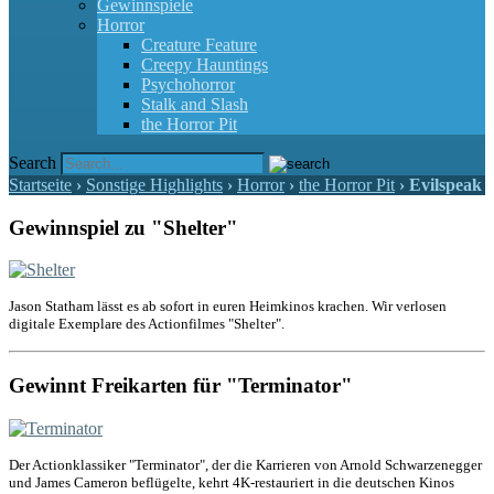
Gewinnspiele
Horror
Creature Feature
Creepy Hauntings
Psychohorror
Stalk and Slash
the Horror Pit
Search
Startseite
›
Sonstige Highlights
›
Horror
›
the Horror Pit
›
Evilspeak
Gewinnspiel zu "Shelter"
Jason Statham lässt es ab sofort in euren Heimkinos krachen. Wir verlosen
digitale Exemplare des Actionfilmes "Shelter".
Gewinnt Freikarten für "Terminator"
Der Actionklassiker "Terminator", der die Karrieren von Arnold Schwarzenegger
und James Cameron beflügelte, kehrt 4K-restauriert in die deutschen Kinos