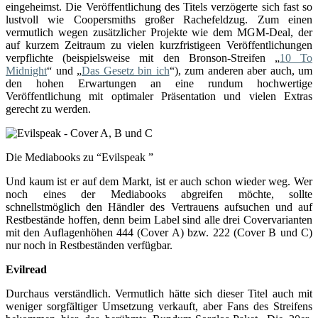
eingeheimst. Die Veröffentlichung des Titels verzögerte sich fast so
lustvoll wie Coopersmiths großer Rachefeldzug. Zum einen
vermutlich wegen zusätzlicher Projekte wie dem MGM-Deal, der
auf kurzem Zeitraum zu vielen kurzfristigeen Veröffentlichungen
verpflichte (beispielsweise mit den Bronson-Streifen „
10 To
Midnight
“ und „
Das Gesetz bin ich
“), zum anderen aber auch, um
den hohen Erwartungen an eine rundum hochwertige
Veröffentlichung mit optimaler Präsentation und vielen Extras
gerecht zu werden.
Die Mediabooks zu “Evilspeak ”
Und kaum ist er auf dem Markt, ist er auch schon wieder weg. Wer
noch eines der Mediabooks abgreifen möchte, sollte
schnellstmöglich den Händler des Vertrauens aufsuchen und auf
Restbestände hoffen, denn beim Label sind alle drei Covervarianten
mit den Auflagenhöhen 444 (Cover A) bzw. 222 (Cover B und C)
nur noch in Restbeständen verfügbar.
Evilread
Durchaus verständlich. Vermutlich hätte sich dieser Titel auch mit
weniger sorgfältiger Umsetzung verkauft, aber Fans des Streifens