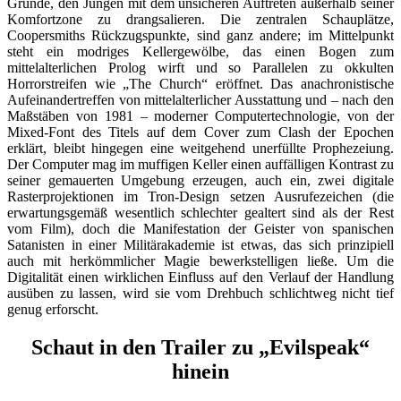
Grunde, den Jungen mit dem unsicheren Auftreten außerhalb seiner
Komfortzone zu drangsalieren. Die zentralen Schauplätze,
Coopersmiths Rückzugspunkte, sind ganz andere; im Mittelpunkt
steht ein modriges Kellergewölbe, das einen Bogen zum
mittelalterlichen Prolog wirft und so Parallelen zu okkulten
Horrorstreifen wie „The Church“ eröffnet. Das anachronistische
Aufeinandertreffen von mittelalterlicher Ausstattung und – nach den
Maßstäben von 1981 – moderner Computertechnologie, von der
Mixed-Font des Titels auf dem Cover zum Clash der Epochen
erklärt, bleibt hingegen eine weitgehend unerfüllte Prophezeiung.
Der Computer mag im muffigen Keller einen auffälligen Kontrast zu
seiner gemauerten Umgebung erzeugen, auch ein, zwei digitale
Rasterprojektionen im Tron-Design setzen Ausrufezeichen (die
erwartungsgemäß wesentlich schlechter gealtert sind als der Rest
vom Film), doch die Manifestation der Geister von spanischen
Satanisten in einer Militärakademie ist etwas, das sich prinzipiell
auch mit herkömmlicher Magie bewerkstelligen ließe. Um die
Digitalität einen wirklichen Einfluss auf den Verlauf der Handlung
ausüben zu lassen, wird sie vom Drehbuch schlichtweg nicht tief
genug erforscht.
Schaut in den Trailer zu „Evilspeak“
hinein