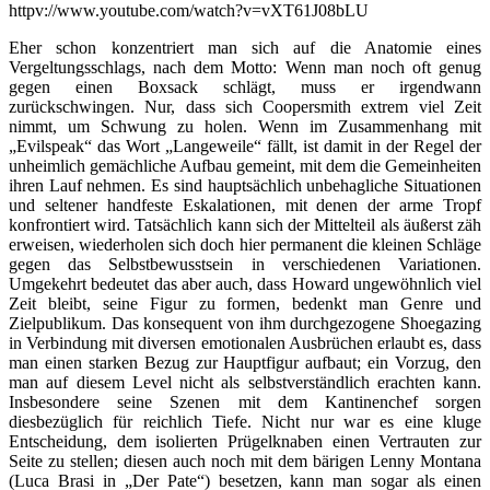
httpv://www.youtube.com/watch?v=vXT61J08bLU
Eher schon konzentriert man sich auf die Anatomie eines
Vergeltungsschlags, nach dem Motto: Wenn man noch oft genug
gegen einen Boxsack schlägt, muss er irgendwann
zurückschwingen. Nur, dass sich Coopersmith extrem viel Zeit
nimmt, um Schwung zu holen. Wenn im Zusammenhang mit
„Evilspeak“ das Wort „Langeweile“ fällt, ist damit in der Regel der
unheimlich gemächliche Aufbau gemeint, mit dem die Gemeinheiten
ihren Lauf nehmen. Es sind hauptsächlich unbehagliche Situationen
und seltener handfeste Eskalationen, mit denen der arme Tropf
konfrontiert wird. Tatsächlich kann sich der Mittelteil als äußerst zäh
erweisen, wiederholen sich doch hier permanent die kleinen Schläge
gegen das Selbstbewusstsein in verschiedenen Variationen.
Umgekehrt bedeutet das aber auch, dass Howard ungewöhnlich viel
Zeit bleibt, seine Figur zu formen, bedenkt man Genre und
Zielpublikum. Das konsequent von ihm durchgezogene Shoegazing
in Verbindung mit diversen emotionalen Ausbrüchen erlaubt es, dass
man einen starken Bezug zur Hauptfigur aufbaut; ein Vorzug, den
man auf diesem Level nicht als selbstverständlich erachten kann.
Insbesondere seine Szenen mit dem Kantinenchef sorgen
diesbezüglich für reichlich Tiefe. Nicht nur war es eine kluge
Entscheidung, dem isolierten Prügelknaben einen Vertrauten zur
Seite zu stellen; diesen auch noch mit dem bärigen Lenny Montana
(Luca Brasi in „Der Pate“) besetzen, kann man sogar als einen