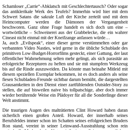
Schamloser „Carrie“-Abklatsch mit Geschlechtertausch? Oder sogar
das antiklerikale Werk des Teufels? Immerhin wird hier mit dem
Schwert Satans die sakrale Luft der Kirche zerteilt und mit dem
Heimcomputer werden die Dämonen der Vergangenheit
beschworen. Ganz ohne Frage handelt es sich doch um eine –
wortwörtliche – Schweinerei aus der Grabbelecke, die ein wahrer
Cineast nicht einmal mit der Kneifzange anfassen würde…
Ja, auch „Evilspeak“, einer dieser gerne verstümmelten oder gar
verbannten Video Nasties, wird gerne in die übliche Schublade des
primitiven Low-Budget-Horrorfilms gesteckt, einer Gattung, der laut
öffentlicher Wahrnehmung selten mehr gelingt, als sich parasitär an
erfolgreiche Rezepturen zu heften und sie mit stumpfem Werkzeug
bis auf die Rinde auszuweiden. Da könnte man beinahe Mitleid mit
diesem speziellen Exemplar bekommen, ist es doch anders als seine
fiesen Schubladen-Freunde sichtbar darum bemüht, die dargestellten
Grausamkeiten in den Dienst einer zartfühlenden Outsider-Story zu
stellen, die auf bisweilen naive bis tollpatschige, aber doch immer
wieder berührende Weise ein Plädoyer für all die Sonderlinge dieser
Welt anstimmt.
Die traurigen Augen des malträtierten Clint Howard haben daran
sicherlich einen großen Anteil. Howard, der innerhalb seines
Berufsfeldes immer schon im Schatten seines erfolgreichen Bruders
Ron stand, vereint in seiner Leinwand-Ausstrahlung schon rein