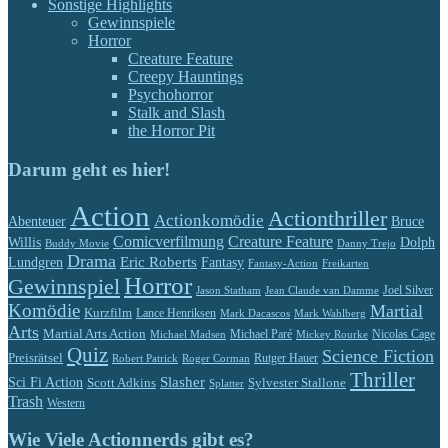
Sonstige Highlights
Gewinnspiele
Horror
Creature Feature
Creepy Hauntings
Psychohorror
Stalk and Slash
the Horror Pit
Darum geht es hier!
Action
Actionthriller
Actionkomödie
Abenteuer
Bruce
Comicverfilmung
Creature Feature
Willis
Dolph
Buddy Movie
Danny Trejo
Drama
Eric Roberts
Lundgren
Fantasy
Fantasy-Action
Freikarten
Horror
Gewinnspiel
Jason Statham
Jean Claude van Damme
Joel Silver
Komödie
Martial
Kurzfilm
Lance Henriksen
Mark Dacascos
Mark Wahlberg
Arts
Martial Arts Action
Michael Paré
Nicolas Cage
Michael Madsen
Mickey Rourke
Quiz
Science Fiction
Preisrätsel
Rutger Hauer
Robert Patrick
Roger Corman
Thriller
Slasher
Sci Fi Action
Scott Adkins
Sylvester Stallone
Splatter
Trash
Western
Wie Viele Actionnerds gibt es?