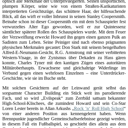
optisch alle Merkmale der Unterprivilegierten. Seinen unsportlichen,
plumpen Körper, seine wie von einem Straßen-Karikaturisten
interpretierten Gesichtszüge, das schüttere Haar, der hilfesuchende
Blick, all das wirft er voller Inbrunst in seinen Stanley Coopersmith.
Beinahe schon ist dieser Coopersmith ein mit dem Schauspieler fest
verwurzeltes Alter Ego geworden, weil er zur Quintessenz
sämtlicher späterer Rollen des Schauspielers wurde. Mit dem Feuer
der Verzweiflung erweckt Howard ihn gegen einen ganzen Pulk an
Sadisten zum Leben. Seine Peiniger sind nach ebenso prägnanten
physischen Merkmalen gecastet: Don Stark mit seinem bengelhaften
Alfred-E-Neumann-Gesicht, R.G. Armstrong mit seiner verbitterten
Western-Visage, in der Zynismus über Dekaden zu Hass gären
konnte, Charles Tyner mit den kantigen Zügen eines autoritären
Militäroberhaupts. Erwachsene und gleichaltrige Widerlinge im
Verbund gegen einen wehrlosen Einzelnen – eine Unterdrücker-
Geschichte, wie sie im Buche steht.
Mit solchen Gesichtern auf der Leinwand gerät selbst das
sorgsamste Character Building ein Stück weit ins parodierende
Fach, und so wird „Evilspeak“ zum Zerrbild sattsam bekannter
High-School-Klischees, die zumindest Howard und sein Co-Star
Loren Lester bereits in Allan Arkushs „
Rock ’n‘ Roll High School
“
von einer anderen Position aus kennengelernt haben. Wenn
Brennpunkte jugendlicher Gemeinschaftserlebnisse gezeigt werden,
in diesem Fall ein Fußballspiel, so geschieht dies allein aus dem