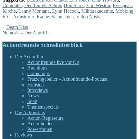
Computer
,
Der Teufels-Schrei
,
Don Stark
,
Eric Weston
,
Evilspeak
,
Kirche
,
Lenny Montana
,
Lynn Hacock
,
Militärakademie
,
Mobbing
,
R.G. Armstrong
,
Rache
,
Satanismus
,
Video Nasty
«
Death Kiss
Nemesis – Der Angriff
»
Actionfreunde Schnellüberblick
Der Actionfilm
Actionfreunde live vor Ort
Buchtipps
Comictipps
Fratzengeballer – Actionfreunde-Podcast
Hitlisten
Interviews
News
Spaß
Themenspecials
Die Actionstars
Action-Regisseure
Actionhelden
Powerfrauen
Reviews