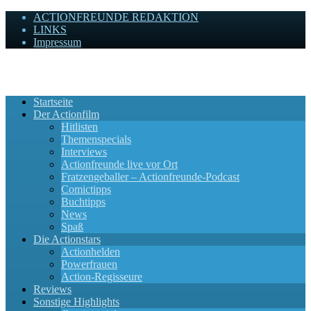
ACTIONFREUNDE REDAKTION
LINKS
Impressum
Actionfreunde
Wir zelebrieren Actionfilme, die rocken!
Startseite
Der Actionfilm
Hitlisten
Themenspecials
Interviews
Actionfreunde live vor Ort
Fratzengeballer – Actionfreunde-Podcast
Comictipps
Buchtipps
News
Spaß
Die Actionstars
Actionhelden
Powerfrauen
Action-Regisseure
Reviews
Sonstige Highlights