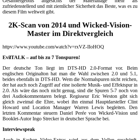
Gesamtergebnis angesichts der Materiallage mehr als
zufriedenstellend und mit ziemlicher Sicherheit das Beste, was es zu
diesem Film weltweit gibt.
2K-Scan von 2014 und Wicked-Vision-
Master im Direktvergleich
httpv://www.youtube.com/watch?v=rxVZ-IIoHOQ
EvilTALK – auf bis zu 7 Tonspuren!
Der deutsche Ton liegt im DTS-HD 2.0-Format vor. Beim
englischen Originalton hat man die Wahl zwischen 2.0 und 5.1,
beides ebenfalls in DTS-HD. Wem die Normalspuren nicht reichen,
der hat auch noch Zugriff auf eine isolierte Musik- und Effektspur in
2.0. Als wäre das noch nicht genug, sind die Spuren 5-7 noch von
drei Audiokommentaren belegt. Regisseur Eric Weston gibt sich
gleich zweimal die Ehre, wobei ihn einmal Hauptdarsteller Clint
Howard und Location Manager Warren Lewis begleiten. Den
letzten Kommentar steuern Daniel Perée von Wicked-Vision und
Booklet-Autor Ingo Strecker in deutscher Sprache bei.
Interviewspeak
Auch in Sachen Video-Extras wird aus dem Vollen geschöpft.