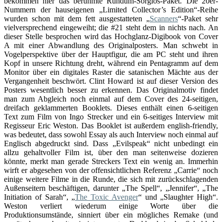
bekommen hier das berühmte Rundum-Sorglos-Paket. Die 20er-
Nummern der hauseigenen „Limited Collector’s Edition“-Reihe
wurden schon mit dem fett ausgestatteten „
Scanners
“-Paket sehr
vielversprechend eingeweiht; die #21 steht dem in nichts nach. An
dieser Stelle besprochen wird das Hochglanz-Digibook von Cover
A mit einer Abwandlung des Originalposters. Man schwebt in
Vogelperspektive über der Hauptfigur, die am PC steht und ihren
Kopf in unsere Richtung dreht, während ein Pentagramm auf dem
Monitor über ein digitales Raster die satanischen Mächte aus der
Vergangenheit beschwört. Clint Howard ist auf dieser Version des
Posters wesentlich besser zu erkennen. Das Originalmotiv findet
man zum Abgleich noch einmal auf dem Cover des 24-seitigen,
dreifach geklammerten Booklets. Dieses enthält einen 6-seitigen
Text zum Film von Ingo Strecker und ein 6-seitiges Interview mit
Regisseur Eric Weston. Das Booklet ist außerdem english-friendly,
was bedeutet, dass sowohl Essay als auch Interview noch einmal auf
Englisch abgedruckt sind. Dass „Evilspeak“ nicht unbedingt ein
allzu gehaltvoller Film ist, über den man seitenweise dozieren
könnte, merkt man gerade Streckers Text ein wenig an. Immerhin
wirft er abgesehen von der offensichtlichen Referenz „Carrie“ noch
einige weitere Filme in die Runde, die sich mit zurückschlagenden
Außenseitern beschäftigen, darunter „The Spell“, „Jennifer“, „The
Initiation of Sarah“, „
The Toxic Avenger
“ und „Slaughter High“.
Weston verliert wiederum einige Worte über die
Produktionsumstände, sinniert über ein mögliches Remake (und