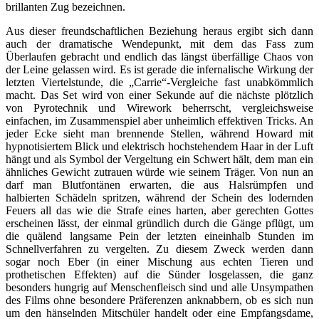
brillanten Zug bezeichnen.
Aus dieser freundschaftlichen Beziehung heraus ergibt sich dann
auch der dramatische Wendepunkt, mit dem das Fass zum
Überlaufen gebracht und endlich das längst überfällige Chaos von
der Leine gelassen wird. Es ist gerade die infernalische Wirkung der
letzten Viertelstunde, die „Carrie“-Vergleiche fast unabkömmlich
macht. Das Set wird von einer Sekunde auf die nächste plötzlich
von Pyrotechnik und Wirework beherrscht, vergleichsweise
einfachen, im Zusammenspiel aber unheimlich effektiven Tricks. An
jeder Ecke sieht man brennende Stellen, während Howard mit
hypnotisiertem Blick und elektrisch hochstehendem Haar in der Luft
hängt und als Symbol der Vergeltung ein Schwert hält, dem man ein
ähnliches Gewicht zutrauen würde wie seinem Träger. Von nun an
darf man Blutfontänen erwarten, die aus Halsrümpfen und
halbierten Schädeln spritzen, während der Schein des lodernden
Feuers all das wie die Strafe eines harten, aber gerechten Gottes
erscheinen lässt, der einmal gründlich durch die Gänge pflügt, um
die quälend langsame Pein der letzten eineinhalb Stunden im
Schnellverfahren zu vergelten. Zu diesem Zweck werden dann
sogar noch Eber (in einer Mischung aus echten Tieren und
prothetischen Effekten) auf die Sünder losgelassen, die ganz
besonders hungrig auf Menschenfleisch sind und alle Unsympathen
des Films ohne besondere Präferenzen anknabbern, ob es sich nun
um den hänselnden Mitschüler handelt oder eine Empfangsdame,