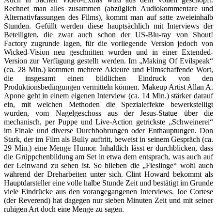
Rechnet man alles zusammen (abzüglich Audiokommentare und
Alternativfassungen des Films), kommt man auf satte zweieinhalb
Stunden. Gefüllt werden diese hauptsächlich mit Interviews der
Beteiligten, die zwar auch schon der US-Blu-ray von Shout!
Factory zugrunde lagen, für die vorliegende Version jedoch von
Wicked-Vision neu geschnitten wurden und in einer Extended-
Version zur Verfügung gestellt werden. Im „Making Of Evilspeak“
(ca. 28 Min.) kommen mehrere Akteure und Filmschaffende Wort,
die insgesamt einen bildlichen Eindruck von den
Produktionsbedingungen vermitteln können. Makeup Artist Allan A.
Apone geht in einem eigenen Interview (ca. 14 Min.) stärker darauf
ein, mit welchen Methoden die Spezialeffekte bewerkstelligt
wurden, vom Nagelgeschoss aus der Jesus-Statue über die
mechanisch, per Puppe und Live-Action getrickste „Schweinerei“
im Finale und diverse Durchbohrungen oder Enthauptungen. Don
Stark, der im Film als Bully auftritt, beweist in seinem Gespräch (ca.
29 Min.) eine Menge Humor. Inhaltlich lässt er durchblicken, dass
die Grüppchenbildung am Set in etwa dem entsprach, was auch auf
der Leinwand zu sehen ist. So blieben die „Fieslinge“ wohl auch
während der Dreharbeiten unter sich. Clint Howard bekommt als
Hauptdarsteller eine volle halbe Stunde Zeit und bestätigt im Grunde
viele Eindrücke aus den vorangegangenen Interviews. Joe Cortese
(der Reverend) hat dagegen nur sieben Minuten Zeit und mit seiner
ruhigen Art doch eine Menge zu sagen.