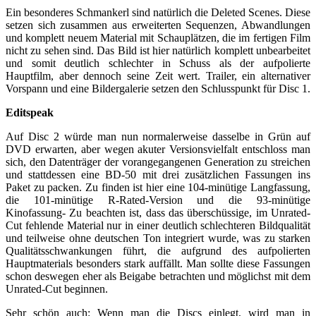
Ein besonderes Schmankerl sind natürlich die Deleted Scenes. Diese
setzen sich zusammen aus erweiterten Sequenzen, Abwandlungen
und komplett neuem Material mit Schauplätzen, die im fertigen Film
nicht zu sehen sind. Das Bild ist hier natürlich komplett unbearbeitet
und somit deutlich schlechter in Schuss als der aufpolierte
Hauptfilm, aber dennoch seine Zeit wert. Trailer, ein alternativer
Vorspann und eine Bildergalerie setzen den Schlusspunkt für Disc 1.
Editspeak
Auf Disc 2 würde man nun normalerweise dasselbe in Grün auf
DVD erwarten, aber wegen akuter Versionsvielfalt entschloss man
sich, den Datenträger der vorangegangenen Generation zu streichen
und stattdessen eine BD-50 mit drei zusätzlichen Fassungen ins
Paket zu packen. Zu finden ist hier eine 104-minütige Langfassung,
die 101-minütige R-Rated-Version und die 93-minütige
Kinofassung- Zu beachten ist, dass das überschüssige, im Unrated-
Cut fehlende Material nur in einer deutlich schlechteren Bildqualität
und teilweise ohne deutschen Ton integriert wurde, was zu starken
Qualitätsschwankungen führt, die aufgrund des aufpolierten
Hauptmaterials besonders stark auffällt. Man sollte diese Fassungen
schon deswegen eher als Beigabe betrachten und möglichst mit dem
Unrated-Cut beginnen.
Sehr schön auch: Wenn man die Discs einlegt, wird man in