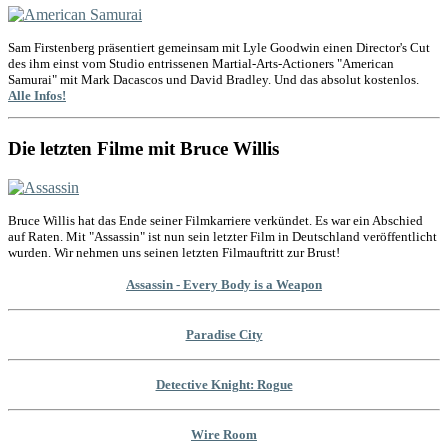
Sam Firstenberg präsentiert gemeinsam mit Lyle Goodwin einen Director's Cut
des ihm einst vom Studio entrissenen Martial-Arts-Actioners "American
Samurai" mit Mark Dacascos und David Bradley. Und das absolut kostenlos.
Alle Infos!
Die letzten Filme mit Bruce Willis
Bruce Willis hat das Ende seiner Filmkarriere verkündet. Es war ein Abschied
auf Raten. Mit "Assassin" ist nun sein letzter Film in Deutschland veröffentlicht
wurden. Wir nehmen uns seinen letzten Filmauftritt zur Brust!
Assassin - Every Body is a Weapon
Paradise City
Detective Knight: Rogue
Wire Room