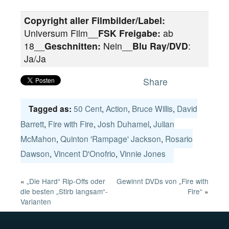
Copyright aller Filmbilder/Label:
Universum Film__
FSK Freigabe:
ab
18__
Geschnitten:
Nein__
Blu Ray/DVD
:
Ja/Ja
Share
50 Cent
,
Action
,
Bruce Willis
,
David
Tagged as:
Barrett
,
Fire with Fire
,
Josh Duhamel
,
Julian
McMahon
,
Quinton 'Rampage' Jackson
,
Rosario
Dawson
,
Vincent D'Onofrio
,
Vinnie Jones
«
„Die Hard“ Rip-Offs oder
Gewinnt DVDs von „Fire with
die besten „Stirb langsam“-
Fire“
»
Varianten