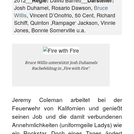
2012__
Regie:
David Barrett__
Darsteller:
Josh Duhamel, Rosario Dawson,
Bruce
Willis
, Vincent D’Onofrio, 50 Cent, Richard
Schiff, Quinton ‚Rampage‘ Jackson, Vinnie
Jones, Bonnie Somerville u.a.
Bruce Willis unterstützt Josh Duhamels
Rachefeldzug in „Fire with Fire“.
Jeremy Coleman arbeitet bei der
Feuerwehr von Kalifornien und genießt
seinen Job und die damit verbundenen
Annehmlichkeiten (uniformgeile Ladys) wie
ein Rockstar. Doch eines Tages ändert