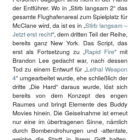
der Entführer. Wo in „Stirb langsam 2“ das
gesamte Flughafenareal zum Spielplatz für
McClane wird, da ist es in „
Stirb langsam –
Jetzt erst recht
“, dem dritten Teil der Reihe,
bereits ganz New York. Das Script, das
erst als Fortsetzung zu „
Rapid Fire
“ mit
Brandon Lee gedacht war, nach dessen
Tod zu einem Entwurf für „
Lethal Weapon
4
“ umgearbeitet wurde, ehe schließlich der
dritte „Die Hard“ daraus wurde, löst sich
bereits von dem Konzept des engen
Raumes und bringt Elemente des Buddy
Movies hinein. Die Geiselnahme ist erneut
nur eine im übertragenen Sinne, nämlich
durch Bombendrohungen und -attentate,
welche die Stadt in ihrem Griff halten.