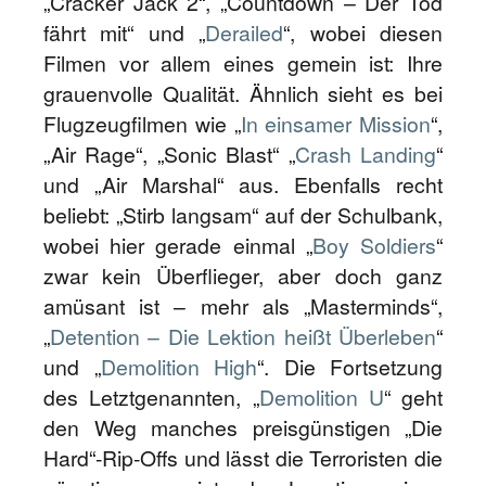
„Cracker Jack 2“, „Countdown – Der Tod
fährt mit“ und „
Derailed
“, wobei diesen
Filmen vor allem eines gemein ist: Ihre
grauenvolle Qualität. Ähnlich sieht es bei
Flugzeugfilmen wie „
In einsamer Mission
“,
„Air Rage“, „Sonic Blast“ „
Crash Landing
“
und „Air Marshal“ aus. Ebenfalls recht
beliebt: „Stirb langsam“ auf der Schulbank,
wobei hier gerade einmal „
Boy Soldiers
“
zwar kein Überflieger, aber doch ganz
amüsant ist – mehr als „Masterminds“,
„
Detention – Die Lektion heißt Überleben
“
und „
Demolition High
“. Die Fortsetzung
des Letztgenannten, „
Demolition U
“ geht
den Weg manches preisgünstigen „Die
Hard“-Rip-Offs und lässt die Terroristen die